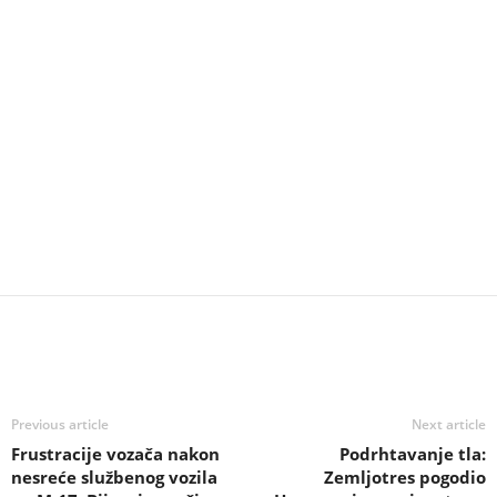
Previous article
Next article
Frustracije vozača nakon
Podrhtavanje tla:
nesreće službenog vozila
Zemljotres pogodio