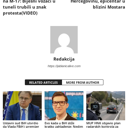
na M-17: Bijesni vozači u
Hercegovinu, epicentar u
tuneli trubili u znak
blizini Mostara
protesta(VIDEO)
Redakcija
https://jablanicalive.com
RELATED ARTICLES
MORE FROM AUTHOR
Ustavni sud BiH utvrdio
Evo kada u BiH stiže
MUP HNK objavio plan
da Vlada FBiH i premijer
kratko zahlađenje: Nedim
radarskih kontrola za