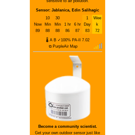
sensitive to air pollution.
Sensor: Jablanica, Edin Salihagic
10
30
1
Wee
Now
Min
Min
1 hr
6 hr
Day
k
89
88
88
86
87
83
72
🌡
A
B
✓100%
PA-II
7.02
⧉ PurpleAir Map
Become a community scientist.
Get your own outdoor sensor just like