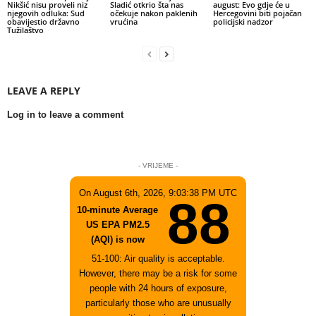
Nikšić nisu proveli niz
Sladić otkrio šta nas
august: Evo gdje će u
njegovih odluka: Sud
očekuje nakon paklenih
Hercegovini biti pojačan
obavijestio državno
vrućina
policijski nadzor
Tužilaštvo
LEAVE A REPLY
Log in to leave a comment
- VRIJEME -
On August 6th, 2026, 9:03:38 PM UTC
88
10-minute Average
US EPA PM2.5
(AQI) is now
51-100: Air quality is acceptable.
However, there may be a risk for some
people with 24 hours of exposure,
particularly those who are unusually