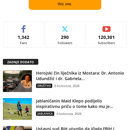
this one.
1,342
290
120,301
Fans
Followers
Subscribers
ZADNJE DODATO
Herojski čin liječnika iz Mostara: Dr. Antonio
Udundžić i dr. Gabriela...
DRUŠTVO
6 kolovoza, 2026
Jablaničanin Maid Klepo podijelio
inspirativnu priču o tome kako mu je...
JABLANICA
6 kolovoza, 2026
Ustavni sud BiH utvrdio da Vlada FBiH i