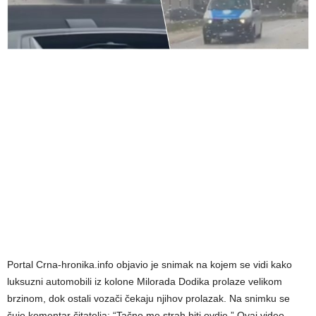
Portal Crna-hronika.info objavio je snimak na kojem se vidi kako
luksuzni automobili iz kolone Milorada Dodika prolaze velikom
brzinom, dok ostali vozači čekaju njihov prolazak. Na snimku se
čuje komentar čitatelja: “Tačno me strah biti ovdje.” Ovaj video