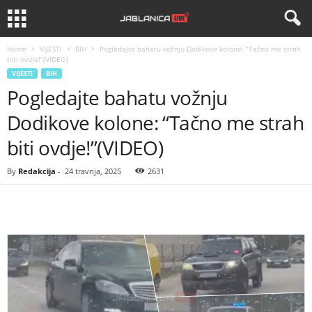
Home
VIJESTI
BIH
Pogledajte bahatu vožnju Dodikove kolone: “Tačno me strah
biti ovdje!”(VIDEO)
VIJESTI
BIH
Pogledajte bahatu vožnju
Dodikove kolone: “Tačno me strah
biti ovdje!”(VIDEO)
By
Redakcija
-
24 travnja, 2025
2631