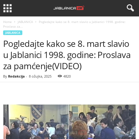
Home
JABLANICA
Pogledajte kako se 8. mart slavio u Jablanici 1998. godine:
Proslava za...
JABLANICA
Pogledajte kako se 8. mart slavio
u Jablanici 1998. godine: Proslava
za pamćenje(VIDEO)
By
Redakcija
-
8 ožujka, 2025
4820