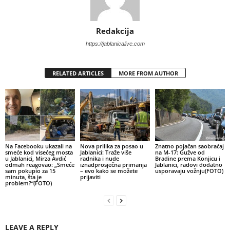
Redakcija
https://jablanicalive.com
RELATED ARTICLES
MORE FROM AUTHOR
Na Facebooku ukazali na
Nova prilika za posao u
Znatno pojačan saobraćaj
smeće kod visećeg mosta
Jablanici: Traže više
na M-17: Gužve od
u Jablanici, Mirza Avdić
radnika i nude
Bradine prema Konjicu i
odmah reagovao: „Smeće
iznadprosječna primanja
Jablanici, radovi dodatno
sam pokupio za 15
– evo kako se možete
usporavaju vožnju(FOTO)
minuta, šta je
prijaviti
problem?“(FOTO)
LEAVE A REPLY