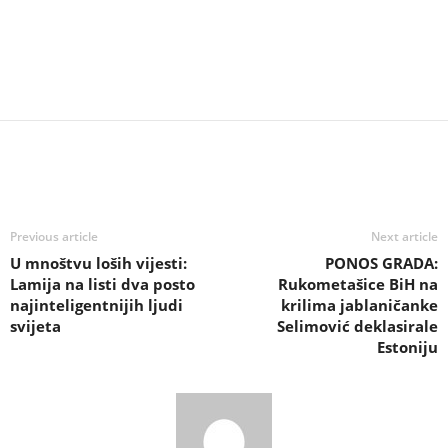
Previous article
Next article
U mnoštvu loših vijesti:
PONOS GRADA:
Lamija na listi dva posto
Rukometašice BiH na
najinteligentnijih ljudi
krilima jablaničanke
svijeta
Selimović deklasirale
Estoniju