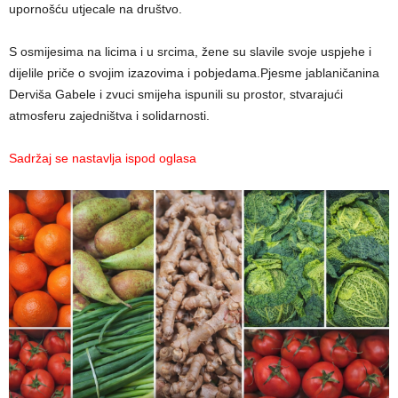
upornošću utjecale na društvo.
S osmijesima na licima i u srcima, žene su slavile svoje uspjehe i
dijelile priče o svojim izazovima i pobjedama.Pjesme jablaničanina
Derviša Gabele i zvuci smijeha ispunili su prostor, stvarajući
atmosferu zajedništva i solidarnosti.
Sadržaj se nastavlja ispod oglasa