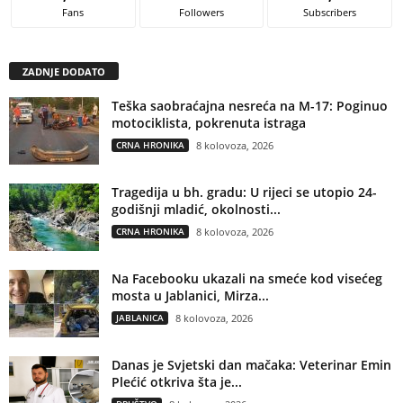
Fans
Followers
Subscribers
ZADNJE DODATO
Teška saobraćajna nesreća na M-17: Poginuo
motociklista, pokrenuta istraga
CRNA HRONIKA
8 kolovoza, 2026
Tragedija u bh. gradu: U rijeci se utopio 24-
godišnji mladić, okolnosti...
CRNA HRONIKA
8 kolovoza, 2026
Na Facebooku ukazali na smeće kod visećeg
mosta u Jablanici, Mirza...
JABLANICA
8 kolovoza, 2026
Danas je Svjetski dan mačaka: Veterinar Emin
Plećić otkriva šta je...