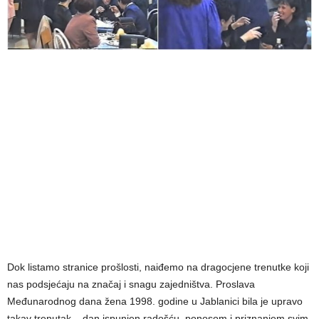
Dok listamo stranice prošlosti, naiđemo na dragocjene trenutke koji
nas podsjećaju na značaj i snagu zajedništva. Proslava
Međunarodnog dana žena 1998. godine u Jablanici bila je upravo
takav trenutak – dan ispunjen radošću, ponosom i priznanjem svim