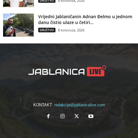
DRUŠTVO
8 kolovoza, 2026
Vrijedni Jablaničanin Adnan Đelmo u jednom
danu čistio ulaze u četiri...
DRUŠTVO
8 kolovoza, 2026
KONTAKT:
redakcija@jablanicalive.com