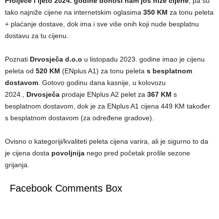
Proljeće i ljeto 2024. godine donosi nam još niže cijene
, pa su
tako najniže cijene na internetskim oglasima
350 KM
za tonu peleta
+ plaćanje dostave, dok ima i sve više onih koji nude besplatnu
dostavu za tu cijenu.
Poznati
Drvosječa
d.o.o
u listopadu 2023. godine imao je cijenu
peleta od
520 KM
(ENplus A1) za tonu peleta
s besplatnom
dostavom
. Gotovo godinu dana kasnije, u kolovozu
2024.,
Drvosječa
prodaje ENplus A2 pelet za
367 KM
s
besplatnom dostavom, dok je za ENplus A1 cijena 449 KM također
s besplatnom dostavom (za određene gradove).
Ovisno o kategoriji/kvaliteti peleta cijena varira, ali je sigurno to da
je cijena dosta
povoljnija
nego pred početak prošle sezone
grijanja.
Facebook Comments Box