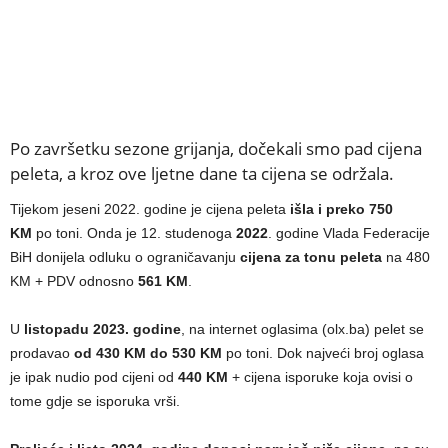
Po završetku sezone grijanja, dočekali smo pad cijena
peleta, a kroz ove ljetne dane ta cijena se održala.
Tijekom jeseni 2022. godine je cijena peleta
išla i preko 750
KM
po toni. Onda je 12. studenoga
2022
. godine Vlada Federacije
BiH donijela odluku o ograničavanju
cijena za tonu peleta
na 480
KM + PDV odnosno
561 KM
.
U
listopadu 2023. godine
, na internet oglasima (olx.ba) pelet se
prodavao
od 430 KM
do 530 KM
po toni. Dok najveći broj oglasa
je ipak nudio pod cijeni od
440 KM
+ cijena isporuke koja ovisi o
tome gdje se isporuka vrši.