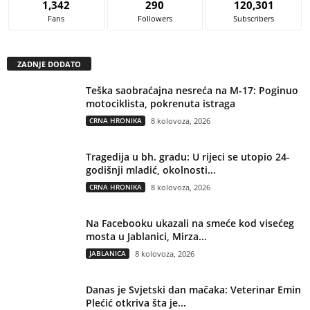
1,342
290
120,301
Fans
Followers
Subscribers
ZADNJE DODATO
Teška saobraćajna nesreća na M-17: Poginuo
motociklista, pokrenuta istraga
CRNA HRONIKA
8 kolovoza, 2026
Tragedija u bh. gradu: U rijeci se utopio 24-
godišnji mladić, okolnosti...
CRNA HRONIKA
8 kolovoza, 2026
Na Facebooku ukazali na smeće kod visećeg
mosta u Jablanici, Mirza...
JABLANICA
8 kolovoza, 2026
Danas je Svjetski dan mačaka: Veterinar Emin
Plećić otkriva šta je...