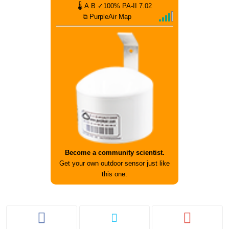
🌡
A
B
✓100%
PA-II
7.02
⧉ PurpleAir Map
Become a community scientist.
Get your own outdoor sensor just like
this one.