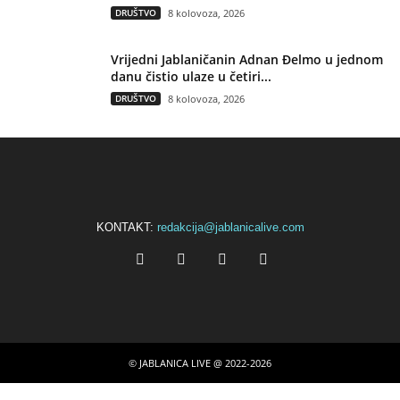
DRUŠTVO
8 kolovoza, 2026
Vrijedni Jablaničanin Adnan Đelmo u jednom
danu čistio ulaze u četiri...
DRUŠTVO
8 kolovoza, 2026
KONTAKT:
redakcija@jablanicalive.com
© JABLANICA LIVE @ 2022-2026