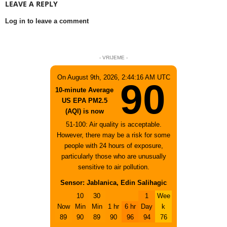
LEAVE A REPLY
Log in to leave a comment
- VRIJEME -
On August 9th, 2026, 2:44:16 AM UTC
90
10-minute Average
US EPA PM2.5
(AQI) is now
51-100: Air quality is acceptable.
However, there may be a risk for some
people with 24 hours of exposure,
particularly those who are unusually
sensitive to air pollution.
Sensor: Jablanica, Edin Salihagic
10
30
1
Wee
Now
Min
Min
1 hr
6 hr
Day
k
89
90
89
90
96
94
76