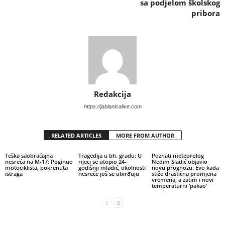
sa podjelom školskog
pribora
Redakcija
https://jablanicalive.com
RELATED ARTICLES
MORE FROM AUTHOR
Teška saobraćajna
Tragedija u bh. gradu: U
Poznati meteorolog
nesreća na M-17: Poginuo
rijeci se utopio 24-
Nedim Sladić objavio
motociklista, pokrenuta
godišnji mladić, okolnosti
novu prognozu: Evo kada
istraga
nesreće još se utvrđuju
stiže drastična promjena
vremena, a zatim i novi
temperaturni ‘pakao’