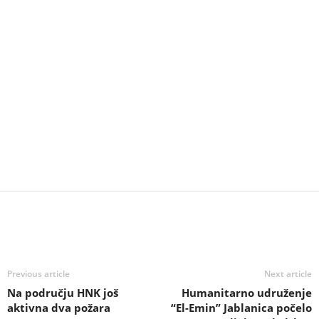
Previous article
Next article
Na području HNK još
Humanitarno udruženje
aktivna dva požara
“El-Emin” Jablanica počelo