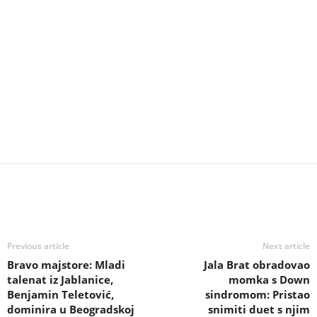
Previous article
Next article
Bravo majstore: Mladi
Jala Brat obradovao
talenat iz Jablanice,
momka s Down
Benjamin Teletović,
sindromom: Pristao
dominira u Beogradskoj
snimiti duet s njim