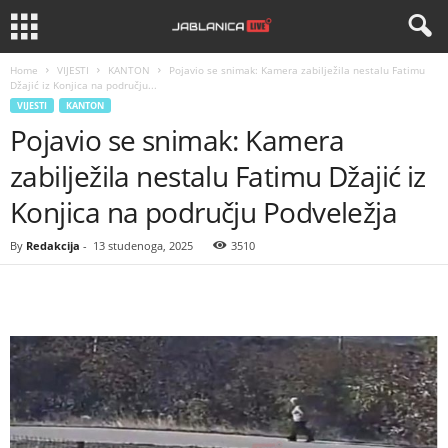
Home
VIJESTI
KANTON
Pojavio se snimak: Kamera zabilježila nestalu Fatimu
Džajić iz Konjica na području...
VIJESTI
KANTON
Pojavio se snimak: Kamera
zabilježila nestalu Fatimu Džajić iz
Konjica na području Podveležja
By
Redakcija
-
13 studenoga, 2025
3510