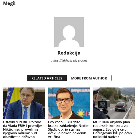
Megi!
Redakcija
https://jablanicalive.com
RELATED ARTICLES
MORE FROM AUTHOR
Ustavni sud BiH utvrdio
Evo kada u BiH stiže
MUP HNK objavio plan
da Vlada FBiH i premijer
kratko zahlađenje: Nedim
radarskih kontrola za
Nikšić nisu proveli niz
Sladić otkrio šta nas
august: Evo gdje će u
njegovih odluka: Sud
očekuje nakon paklenih
Hercegovini biti pojačan
obavijestio državno
vrućina
policijski nadzor