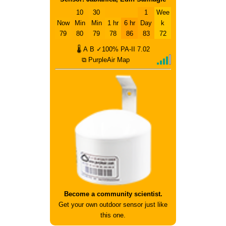
10
30
1
Wee
Now
Min
Min
1 hr
6 hr
Day
k
79
80
79
78
86
83
72
🌡
A
B
✓100%
PA-II
7.02
⧉ PurpleAir Map
Become a community scientist.
Get your own outdoor sensor just like
this one.