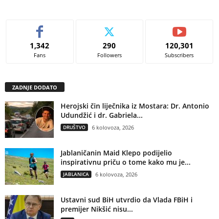
1,342
290
120,301
Fans
Followers
Subscribers
ZADNJE DODATO
Herojski čin liječnika iz Mostara: Dr. Antonio
Udundžić i dr. Gabriela...
DRUŠTVO
6 kolovoza, 2026
Jablaničanin Maid Klepo podijelio
inspirativnu priču o tome kako mu je...
JABLANICA
6 kolovoza, 2026
Ustavni sud BiH utvrdio da Vlada FBiH i
premijer Nikšić nisu...