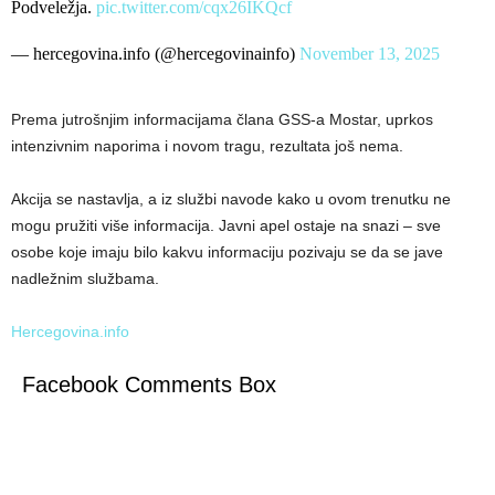
Podveležja.
pic.twitter.com/cqx26IKQcf
— hercegovina.info (@hercegovinainfo)
November 13, 2025
Prema jutrošnjim informacijama člana GSS-a Mostar, uprkos
intenzivnim naporima i novom tragu, rezultata još nema.
Akcija se nastavlja, a iz službi navode kako u ovom trenutku ne
mogu pružiti više informacija. Javni apel ostaje na snazi – sve
osobe koje imaju bilo kakvu informaciju pozivaju se da se jave
nadležnim službama.
Hercegovina.info
Facebook Comments Box