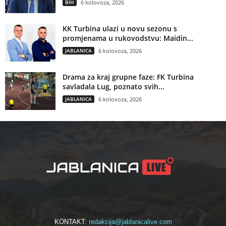
BIH
6 kolovoza, 2026
KK Turbina ulazi u novu sezonu s
promjenama u rukovodstvu: Maidin...
JABLANICA
6 kolovoza, 2026
Drama za kraj grupne faze: FK Turbina
savladala Lug, poznato svih...
JABLANICA
6 kolovoza, 2026
KONTAKT:
redakcija@jablanicalive.com