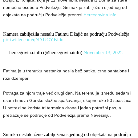
Džajić iz Konjica, koja je 11. novembra nestala iz Doma za stare i
nemoćne osobe u Podveležju. Snimak je zabilježen s jednog od
objekata na području Podveležja prenosi
Hercegovina.info
Kamera zabilježila nestalu Fatimu Džajić na području Podveležja.
pic.twitter.com/qNAUCYBIdn
— hercegovina.info (@hercegovinainfo)
November 13, 2025
Fatima je u trenutku nestanka nosila bež patike, crne pantalone i
rozi džemper.
Potraga za njom traje već drugi dan. Na terenu je između sedam i
osam timova Gorske službe spašavanja, ukupno oko 50 spasilaca.
U potrazi se koriste tri termalna drona i jedan potražni pas, a
pretražuje se područje od Podveležja prema Nevesinju.
Snimka nestale žene zabilježena s jednog od objekata na području