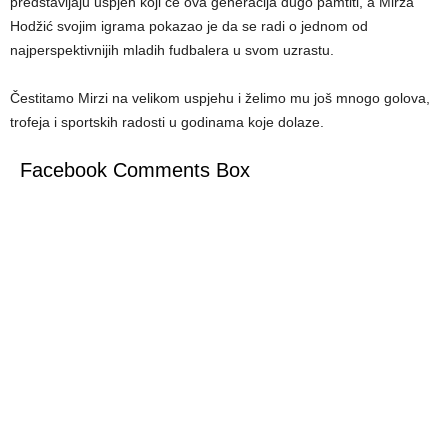
predstavljaju uspjeh koji će ova generacija dugo pamtiti, a Mirza
Hodžić svojim igrama pokazao je da se radi o jednom od
najperspektivnijih mladih fudbalera u svom uzrastu.
Čestitamo Mirzi na velikom uspjehu i želimo mu još mnogo golova,
trofeja i sportskih radosti u godinama koje dolaze.
Facebook Comments Box