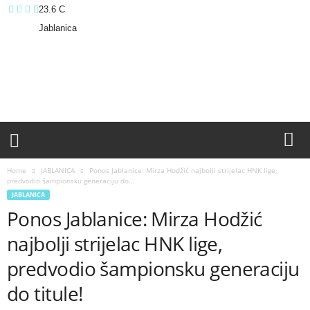
23.6
C
Jablanica
J
A
B
L
A
N
I
C
A
Home
JABLANICA
Ponos Jablanice: Mirza Hodžić najbolji strijelac HNK lige,
L
predvodio šampionsku generaciju do...
I
JABLANICA
V
Ponos Jablanice: Mirza Hodžić
E
najbolji strijelac HNK lige,
predvodio šampionsku generaciju
do titule!