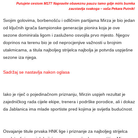
Putujete cestom M17? Napravite obaveznu pauzu tamo gdje miris bureka
zaustavlja svakoga – vaša Pekara Putnik!
Svojim golovima, borbenošću i odličnim partijama Mirza je bio jedan
od ključnih igrača šampionske generacije pionira koja je ove
sezone dominirala ligom i zasluženo osvojila prvo mjesto. Njegov
doprinos na terenu bio je od neprocjenjive važnosti u brojnim
utakmicama, a titula najboljeg strijelca najbolja je potvrda uspješne
sezone iza njega.
Sadržaj se nastavlja nakon oglasa
Iako je riječ o pojedinačnom priznanju, Mirzin uspjeh rezultat je
zajedničkog rada cijele ekipe, trenera i podrške porodice, ali i dokaz
da Jablanica ima mlade sportiste pred kojima je svijetla budućnost.
Osvajanje titule prvaka HNK lige i priznanje za najboljeg strijelca