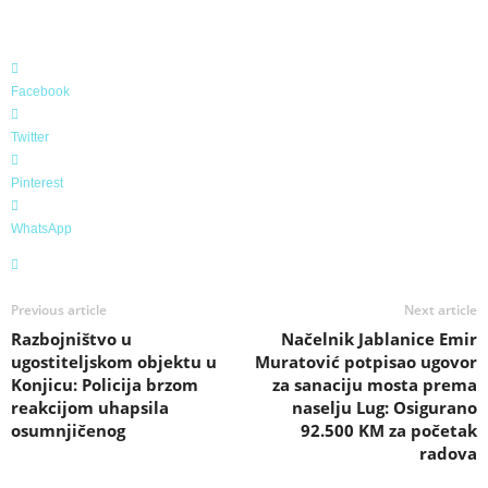
Facebook
Twitter
Pinterest
WhatsApp
Previous article
Next article
Razbojništvo u
Načelnik Jablanice Emir
ugostiteljskom objektu u
Muratović potpisao ugovor
Konjicu: Policija brzom
za sanaciju mosta prema
reakcijom uhapsila
naselju Lug: Osigurano
osumnjičenog
92.500 KM za početak
radova