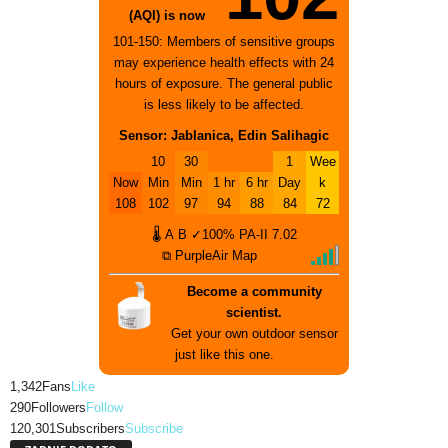
(AQI) is now
101-150: Members of sensitive groups
may experience health effects with 24
hours of exposure. The general public
is less likely to be affected.
Sensor: Jablanica, Edin Salihagic
10
30
1
Wee
Now
Min
Min
1 hr
6 hr
Day
k
108
102
97
94
88
84
72
🌡
A
B
✓100%
PA-II
7.02
⧉ PurpleAir Map
Become a community
scientist.
Get your own outdoor sensor
just like this one.
1,342
Fans
Like
290
Followers
Follow
120,301
Subscribers
Subscribe