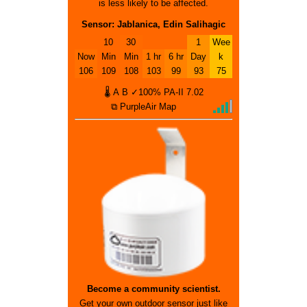
is less likely to be affected.
Sensor: Jablanica, Edin Salihagic
10
30
1
Wee
Now
Min
Min
1 hr
6 hr
Day
k
106
109
108
103
99
93
75
🌡
A
B
✓100%
PA-II
7.02
⧉ PurpleAir Map
Become a community scientist.
Get your own outdoor sensor just like