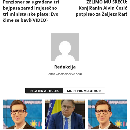
Penzioner sa ugrađena tri
ŽELIMO MU SREĆU:
bajpasa zaradi mjesečno
Konjičanin Alvin Ćosić
tri ministarske plate: Evo
potpisao za Željezničar!
čime se bavi!(VIDEO)
Redakcija
https://jablanicalive.com
RELATED ARTICLES
MORE FROM AUTHOR