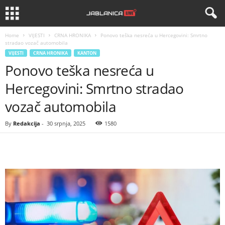
Home
VIJESTI
CRNA HRONIKA
Ponovo teška nesreća u Hercegovini: Smrtno
stradao vozač automobila
VIJESTI
CRNA HRONIKA
KANTON
Ponovo teška nesreća u
Hercegovini: Smrtno stradao
vozač automobila
By
Redakcija
-
30 srpnja, 2025
1580