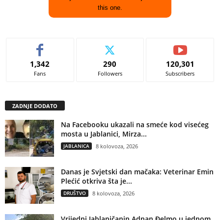
this one.
1,342
290
120,301
Fans
Followers
Subscribers
ZADNJE DODATO
Na Facebooku ukazali na smeće kod visećeg
mosta u Jablanici, Mirza...
JABLANICA
8 kolovoza, 2026
Danas je Svjetski dan mačaka: Veterinar Emin
Plećić otkriva šta je...
DRUŠTVO
8 kolovoza, 2026
Vrijedni Jablaničanin Adnan Đelmo u jednom