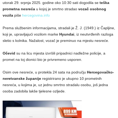
utorak 29. srpnja 2025. godine oko 10:30 sati dogodila se
teška
prometna nesreća
u kojoj je smrtno stradao
vozač osobnog
vozila
piše
hercegovina.info
Prema službenim informacijama, stradali je Ž. J. (1949.) iz Čapljine,
koji je, upravljajući vozilom marke
Hyundai
, iz neutvrđenih razloga
sletio s kolnika. Nažalost, vozač je preminuo na mjestu nesreće.
Očevid
su na licu mjesta izvršili pripadnici nadležne policije, a
promet na toj dionici bio je privremeno usporen.
Osim ove nesreće, u protekla 24 sata na području
Hercegovačko-
neretvanske županije
registrirano je ukupno 10 prometnih
nesreća, u kojima je, uz jednu smrtno stradalu osobu, još jedna
osoba zadobila lakše tjelesne ozljede.