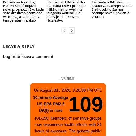
Poznati meteorolog
Ustavni sud BiH utvrdio
Evo kada u BiH stiže
Nedim Sladić objavio
da Vlada FBiH i premijer
kratko zahlađenje: Nedim
novu prognozu: Evo kada
Nikšić nisu proveli niz
Sladić otkrio šta nas
stiže drastična promjena
njegovih odluka: Sud
očekuje nakon paklenih
vremena, a zatim i novi
obavijestio državno
vrućina
temperaturni ‘pakao’
Tužilaštvo
LEAVE A REPLY
Log in to leave a comment
- VRIJEME -
On August 8th, 2026, 3:26:08 PM UTC
109
10-minute Average
US EPA PM2.5
(AQI) is now
101-150: Members of sensitive groups
may experience health effects with 24
hours of exposure. The general public