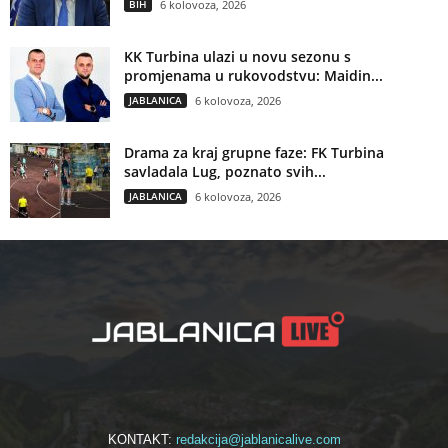
BIH
6 kolovoza, 2026
KK Turbina ulazi u novu sezonu s
promjenama u rukovodstvu: Maidin...
JABLANICA
6 kolovoza, 2026
Drama za kraj grupne faze: FK Turbina
savladala Lug, poznato svih...
JABLANICA
6 kolovoza, 2026
KONTAKT:
redakcija@jablanicalive.com