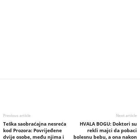
Previous article
Next article
Teška saobraćajna nesreća
HVALA BOGU: Doktori su
kod Prozora: Povrijeđene
rekli majci da pobaci
dvije osobe, među njima i
bolesnu bebu, a ona nakon