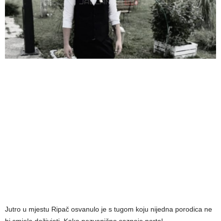
Jutro u mjestu Ripač osvanulo je s tugom koju nijedna porodica ne
bi smjela doživjeti. Kako nezvanično saznaje portal