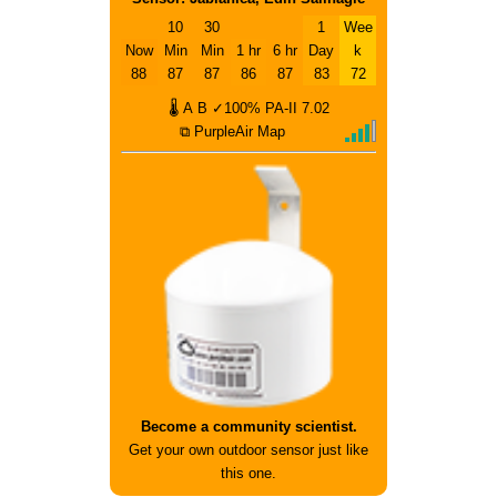
10
30
1
Wee
Now
Min
Min
1 hr
6 hr
Day
k
88
87
87
86
87
83
72
🌡
A
B
✓100%
PA-II
7.02
⧉ PurpleAir Map
Become a community scientist.
Get your own outdoor sensor just like
this one.