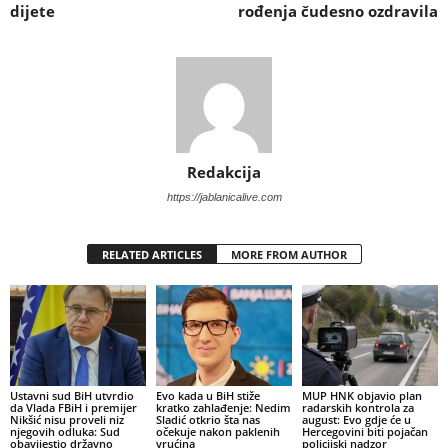
dijete
rođenja čudesno ozdravila
Redakcija
https://jablanicalive.com
RELATED ARTICLES
MORE FROM AUTHOR
Ustavni sud BiH utvrdio
Evo kada u BiH stiže
MUP HNK objavio plan
da Vlada FBiH i premijer
kratko zahlađenje: Nedim
radarskih kontrola za
Nikšić nisu proveli niz
Sladić otkrio šta nas
august: Evo gdje će u
njegovih odluka: Sud
očekuje nakon paklenih
Hercegovini biti pojačan
obavijestio državno
vrućina
policijski nadzor