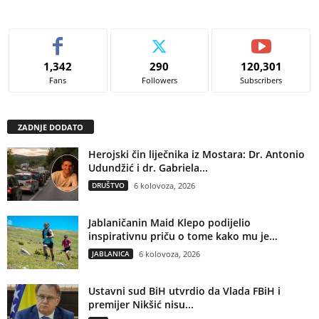
1,342
290
120,301
Fans
Followers
Subscribers
ZADNJE DODATO
Herojski čin liječnika iz Mostara: Dr. Antonio
Udundžić i dr. Gabriela...
DRUŠTVO
6 kolovoza, 2026
Jablaničanin Maid Klepo podijelio
inspirativnu priču o tome kako mu je...
JABLANICA
6 kolovoza, 2026
Ustavni sud BiH utvrdio da Vlada FBiH i
premijer Nikšić nisu...