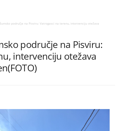
šumsko područje na Pisviru: Vatrogasci na terenu, intervenciju otežava
sko područje na Pisviru:
nu, intervenciju otežava
ren(FOTO)