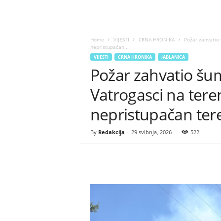
Home
VIJESTI
CRNA HRONIKA
Požar zahvatio 
nepristupačan...
VIJESTI
CRNA HRONIKA
JABLANICA
Požar zahvatio šum
Vatrogasci na tere
nepristupačan te
By
Redakcija
-
29 svibnja, 2026
522