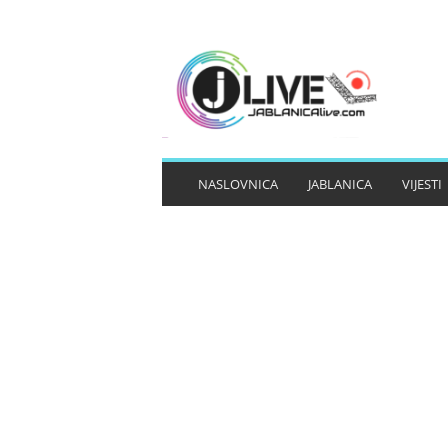
J
A
B
L
A
N
I
NASLOVNICA
JABLANICA
VIJESTI
C
A
L
I
V
E