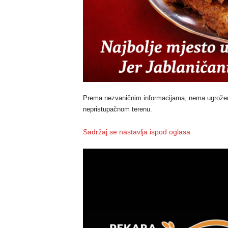
Prema nezvaničnim informacijama, nema ugroženih
nepristupačnom terenu.
Sadržaj se nastavlja ispod oglasa