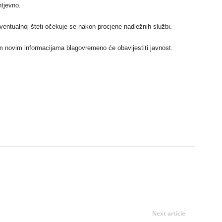
tjevno.
ventualnoj šteti očekuje se nakon procjene nadležnih službi.
svim novim informacijama blagovremeno će obavijestiti javnost.
Next article