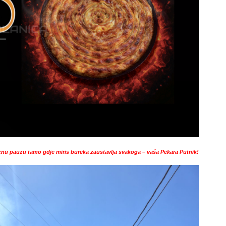
nu pauzu tamo gdje miris bureka zaustavlja svakoga – vaša Pekara Putnik!