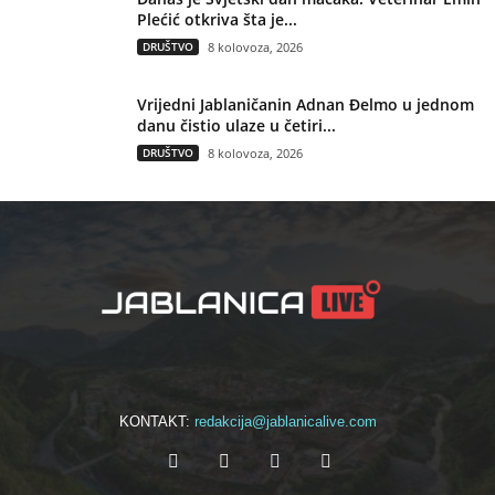
Plećić otkriva šta je...
DRUŠTVO
8 kolovoza, 2026
Vrijedni Jablaničanin Adnan Đelmo u jednom
danu čistio ulaze u četiri...
DRUŠTVO
8 kolovoza, 2026
KONTAKT:
redakcija@jablanicalive.com