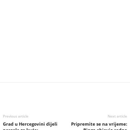
Previous article
Next article
Grad u Hercegovini dijeli
Pripremite se na vrijeme:
parcele za kuće:
Bingo objavio radno