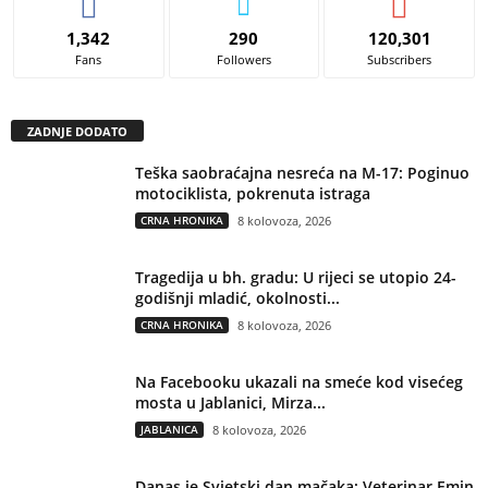
1,342
290
120,301
Fans
Followers
Subscribers
ZADNJE DODATO
Teška saobraćajna nesreća na M-17: Poginuo
motociklista, pokrenuta istraga
CRNA HRONIKA
8 kolovoza, 2026
Tragedija u bh. gradu: U rijeci se utopio 24-
godišnji mladić, okolnosti...
CRNA HRONIKA
8 kolovoza, 2026
Na Facebooku ukazali na smeće kod visećeg
mosta u Jablanici, Mirza...
JABLANICA
8 kolovoza, 2026
Danas je Svjetski dan mačaka: Veterinar Emin