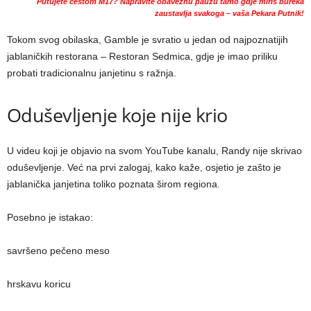
Putujete cestom M17? Napravite obaveznu pauzu tamo gdje miris bureka
zaustavlja svakoga – vaša Pekara Putnik!
Tokom svog obilaska, Gamble je svratio u jedan od najpoznatijih
jablaničkih restorana – Restoran Sedmica, gdje je imao priliku
probati tradicionalnu janjetinu s ražnja.
Oduševljenje koje nije krio
U videu koji je objavio na svom YouTube kanalu, Randy nije skrivao
oduševljenje. Već na prvi zalogaj, kako kaže, osjetio je zašto je
jablanička janjetina toliko poznata širom regiona.
Posebno je istakao:
savršeno pečeno meso
hrskavu koricu