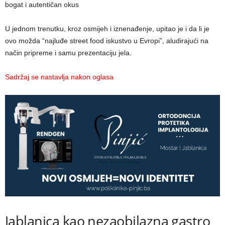
bogat i autentičan okus
U jednom trenutku, kroz osmijeh i iznenađenje, upitao je i da li je
ovo možda “najluđe street food iskustvo u Evropi”, aludirajući na
način pripreme i samu prezentaciju jela.
Sadržaj se nastavlja nakon oglasa
Jablanica kao nezaobilazna gastro