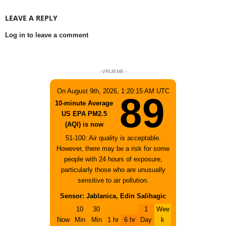
LEAVE A REPLY
Log in to leave a comment
- VRIJEME -
On August 9th, 2026, 1:20:15 AM UTC
89
10-minute Average
US EPA PM2.5
(AQI) is now
51-100: Air quality is acceptable.
However, there may be a risk for some
people with 24 hours of exposure,
particularly those who are unusually
sensitive to air pollution.
Sensor: Jablanica, Edin Salihagic
10
30
1
Wee
Now
Min
Min
1 hr
6 hr
Day
k