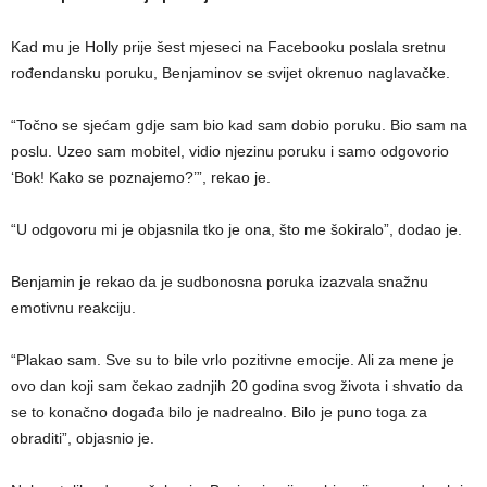
Kad mu je Holly prije šest mjeseci na Facebooku poslala sretnu
rođendansku poruku, Benjaminov se svijet okrenuo naglavačke.
“Točno se sjećam gdje sam bio kad sam dobio poruku. Bio sam na
poslu. Uzeo sam mobitel, vidio njezinu poruku i samo odgovorio
‘Bok! Kako se poznajemo?’”, rekao je.
“U odgovoru mi je objasnila tko je ona, što me šokiralo”, dodao je.
Benjamin je rekao da je sudbonosna poruka izazvala snažnu
emotivnu reakciju.
“Plakao sam. Sve su to bile vrlo pozitivne emocije. Ali za mene je
ovo dan koji sam čekao zadnjih 20 godina svog života i shvatio da
se to konačno događa bilo je nadrealno. Bilo je puno toga za
obraditi”, objasnio je.