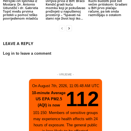
Herojski čin liječnika iz
Dirljiva priča iz BiH: Braco
Kućni budžeti pod sve
Mostara: Dr. Antonio
Kendić gradi kuću
većim pritiskom: Građani
Udundžić i dr. Gabriela
momku koji je pokušavao
u BiH prvo plaćaju
Topić među prvima
preživjeti u napuštenoj
račune, pa tek onda
pritekli u pomoć teško
prostoriji – “Spavati na
razmišljaju o ostalom
povrijeđenom mladiću
slami nije život koji iko...
LEAVE A REPLY
Log in to leave a comment
- VRIJEME -
On August 7th, 2026, 11:05:48 AM UTC
112
10-minute Average
US EPA PM2.5
(AQI) is now
101-150: Members of sensitive groups
may experience health effects with 24
hours of exposure. The general public