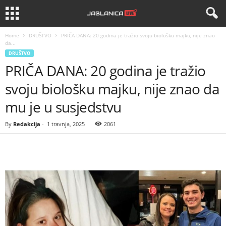
Home
DRUŠTVO
PRIČA DANA: 20 godina je tražio svoju biološku majku, nije znao
da...
DRUŠTVO
PRIČA DANA: 20 godina je tražio
svoju biološku majku, nije znao da
mu je u susjedstvu
By
Redakcija
-
1 travnja, 2025
2061