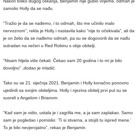
Nakon toliko dugog čekanja, Benjamin nije gubio vrijeme, odmah je
zamolio Holly da se nađu.
“Tražio je da se nađemo, i to odmah, što me učinilo malo
nervoznom”, rekla je Holly i nastavila kako “nije to očekivala”, ali da
je on želio da se nađemo odmah, pa su se dogovorili da se nađu
sutradan na večeri u Red Robinu s obje obitelji.
“Nisam htjela više čekati. Čekao sam 20 godina i to mi je bilo
dovoljno” ,dodao je mladić.
Tako su se 21. siječnja 2021. Benjamin i Holly konačno ponovno
ujedinili sa svojim obiteljima. Holly i njezina obitelj prvi put su se
susreli s Angelom i Brianom.
“Kad sam je vidio, ustala je i zagrlila me, a ja sam zaplakao. Samo
sam je pogledao i pomislio: ‘Ti si stvarna, a stojiš tu ispred mene.’
To je bilo nevjerojatno”, rekao je Benjamin.