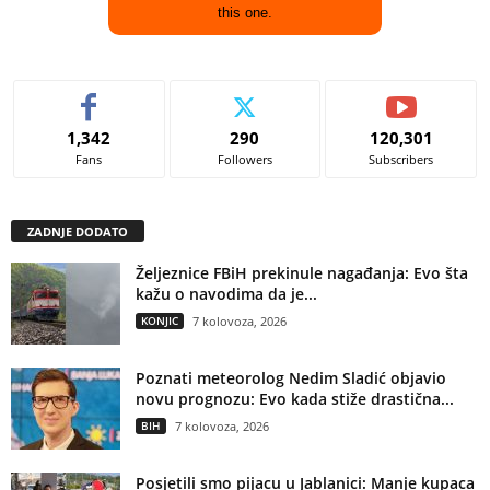
this one.
1,342
290
120,301
Fans
Followers
Subscribers
ZADNJE DODATO
Željeznice FBiH prekinule nagađanja: Evo šta
kažu o navodima da je...
KONJIC
7 kolovoza, 2026
Poznati meteorolog Nedim Sladić objavio
novu prognozu: Evo kada stiže drastična...
BIH
7 kolovoza, 2026
Posjetili smo pijacu u Jablanici: Manje kupaca