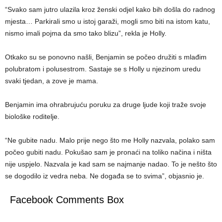
“Svako sam jutro ulazila kroz ženski odjel kako bih došla do radnog
mjesta… Parkirali smo u istoj garaži, mogli smo biti na istom katu,
nismo imali pojma da smo tako blizu”, rekla je Holly.
Otkako su se ponovno našli, Benjamin se počeo družiti s mlađim
polubratom i polusestrom. Sastaje se s Holly u njezinom uredu
svaki tjedan, a zove je mama.
Benjamin ima ohrabrujuću poruku za druge ljude koji traže svoje
biološke roditelje.
“Ne gubite nadu. Malo prije nego što me Holly nazvala, polako sam
počeo gubiti nadu. Pokušao sam je pronaći na toliko načina i ništa
nije uspjelo. Nazvala je kad sam se najmanje nadao. To je nešto što
se dogodilo iz vedra neba. Ne događa se to svima”, objasnio je.
Facebook Comments Box