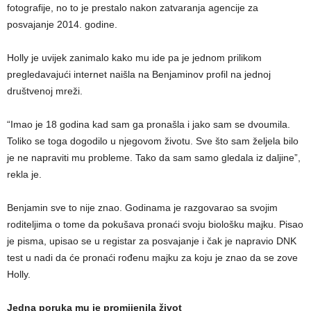
fotografije, no to je prestalo nakon zatvaranja agencije za
posvajanje 2014. godine.
Holly je uvijek zanimalo kako mu ide pa je jednom prilikom
pregledavajući internet naišla na Benjaminov profil na jednoj
društvenoj mreži.
“Imao je 18 godina kad sam ga pronašla i jako sam se dvoumila.
Toliko se toga dogodilo u njegovom životu. Sve što sam željela bilo
je ne napraviti mu probleme. Tako da sam samo gledala iz daljine”,
rekla je.
Benjamin sve to nije znao. Godinama je razgovarao sa svojim
roditeljima o tome da pokušava pronaći svoju biološku majku. Pisao
je pisma, upisao se u registar za posvajanje i čak je napravio DNK
test u nadi da će pronaći rođenu majku za koju je znao da se zove
Holly.
Jedna poruka mu je promijenila život