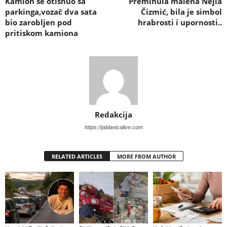
Kamion se otisnuo sa
Preminula malena Nejla
parkinga,vozač dva sata
Čizmić, bila je simbol
bio zarobljen pod
hrabrosti i upornosti..
pritiskom kamiona
Redakcija
https://jablanicalive.com
RELATED ARTICLES
MORE FROM AUTHOR