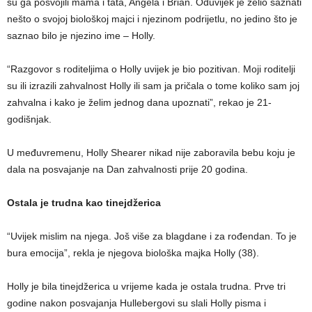
su ga posvojili mama i tata, Angela i Brian. Oduvijek je želio saznati
nešto o svojoj biološkoj majci i njezinom podrijetlu, no jedino što je
saznao bilo je njezino ime – Holly.
“Razgovor s roditeljima o Holly uvijek je bio pozitivan. Moji roditelji
su ili izrazili zahvalnost Holly ili sam ja pričala o tome koliko sam joj
zahvalna i kako je želim jednog dana upoznati”, rekao je 21-
godišnjak.
U međuvremenu, Holly Shearer nikad nije zaboravila bebu koju je
dala na posvajanje na Dan zahvalnosti prije 20 godina.
Ostala je trudna kao tinejdžerica
“Uvijek mislim na njega. Još više za blagdane i za rođendan. To je
bura emocija”, rekla je njegova biološka majka Holly (38).
Holly je bila tinejdžerica u vrijeme kada je ostala trudna. Prve tri
godine nakon posvajanja Hullebergovi su slali Holly pisma i