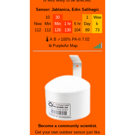
is less likely to be affected.
Sensor: Jablanica, Edin Salihagic
10
30
1
Wee
Now
Min
Min
1 hr
6 hr
Day
k
112
112
126
130
104
89
73
🌡
A
B
✓100%
PA-II
7.02
⧉ PurpleAir Map
Become a community scientist.
Get your own outdoor sensor just like