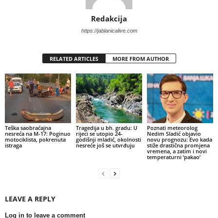
Redakcija
https://jablanicalive.com
RELATED ARTICLES
MORE FROM AUTHOR
Teška saobraćajna
Tragedija u bh. gradu: U
Poznati meteorolog
nesreća na M-17: Poginuo
rijeci se utopio 24-
Nedim Sladić objavio
motociklista, pokrenuta
godišnji mladić, okolnosti
novu prognozu: Evo kada
istraga
nesreće još se utvrđuju
stiže drastična promjena
vremena, a zatim i novi
temperaturni ‘pakao’
LEAVE A REPLY
Log in to leave a comment