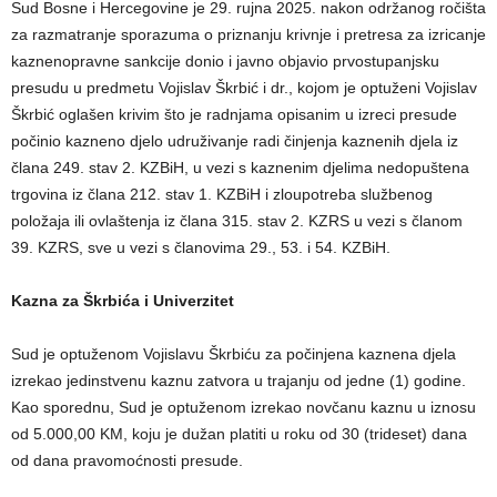
Sud Bosne i Hercegovine je 29. rujna 2025. nakon održanog ročišta
za razmatranje sporazuma o priznanju krivnje i pretresa za izricanje
kaznenopravne sankcije donio i javno objavio prvostupanjsku
presudu u predmetu Vojislav Škrbić i dr., kojom je optuženi Vojislav
Škrbić oglašen krivim što je radnjama opisanim u izreci presude
počinio kazneno djelo udruživanje radi činjenja kaznenih djela iz
člana 249. stav 2. KZBiH, u vezi s kaznenim djelima nedopuštena
trgovina iz člana 212. stav 1. KZBiH i zloupotreba službenog
položaja ili ovlaštenja iz člana 315. stav 2. KZRS u vezi s članom
39. KZRS, sve u vezi s članovima 29., 53. i 54. KZBiH.
Kazna za Škrbića i Univerzitet
Sud je optuženom Vojislavu Škrbiću za počinjena kaznena djela
izrekao jedinstvenu kaznu zatvora u trajanju od jedne (1) godine.
Kao sporednu, Sud je optuženom izrekao novčanu kaznu u iznosu
od 5.000,00 KM, koju je dužan platiti u roku od 30 (trideset) dana
od dana pravomoćnosti presude.