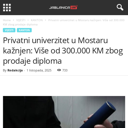
Home
VIJESTI
KANTON
Privatni univerzitet u Mostaru kažnjen: Više od 300.000
KM zbog prodaje diploma
VIJESTI
KANTON
Privatni univerzitet u Mostaru
kažnjen: Više od 300.000 KM zbog
prodaje diploma
By
Redakcija
-
1 listopada, 2025
733