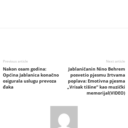
Previous article
Next article
Nakon osam godina:
Jablaničanin Nino Behrem
Općina Jablanica konačno
posvetio pjesmu žrtvama
osigurala uslugu prevoza
poplava: Emotivna pjesma
đaka
„Vrisak tišine“ kao muzički
memorijal(VIDEO)