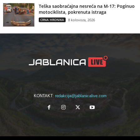
Teška saobraćajna nesreća na M-17: Poginuo
motociklista, pokrenuta istraga
CRNA HRONIKA
8 kolovoza, 2026
KONTAKT:
redakcija@jablanicalive.com