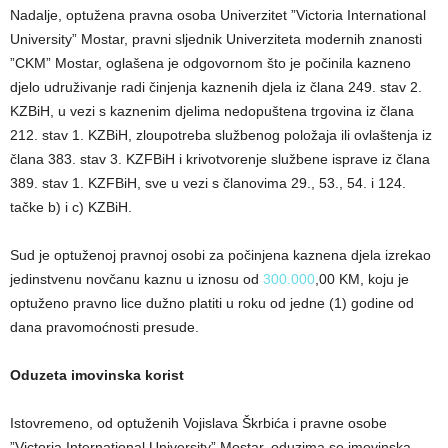
Nadalje, optužena pravna osoba Univerzitet ”Victoria International
University” Mostar, pravni sljednik Univerziteta modernih znanosti
”CKM” Mostar, oglašena je odgovornom što je počinila kazneno
djelo udruživanje radi činjenja kaznenih djela iz člana 249. stav 2.
KZBiH, u vezi s kaznenim djelima nedopuštena trgovina iz člana
212. stav 1. KZBiH, zloupotreba službenog položaja ili ovlaštenja iz
člana 383. stav 3. KZFBiH i krivotvorenje službene isprave iz člana
389. stav 1. KZFBiH, sve u vezi s članovima 29., 53., 54. i 124.
tačke b) i c) KZBiH.
Sud je optuženoj pravnoj osobi za počinjena kaznena djela izrekao
jedinstvenu novčanu kaznu u iznosu od
300.000
,00 KM, koju je
optuženo pravno lice dužno platiti u roku od jedne (1) godine od
dana pravomoćnosti presude.
Oduzeta imovinska korist
Istovremeno, od optuženih Vojislava Škrbića i pravne osobe
”Victoria International University” Mostar, oduzima se imovinska