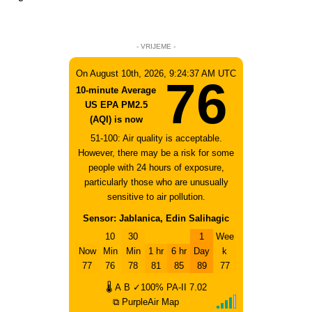
- VRIJEME -
On August 10th, 2026, 9:24:37 AM UTC
76
10-minute Average
US EPA PM2.5
(AQI) is now
51-100: Air quality is acceptable.
However, there may be a risk for some
people with 24 hours of exposure,
particularly those who are unusually
sensitive to air pollution.
Sensor: Jablanica, Edin Salihagic
10
30
1
Wee
Now
Min
Min
1 hr
6 hr
Day
k
77
76
78
81
85
89
77
🌡
A
B
✓100%
PA-II
7.02
⧉ PurpleAir Map