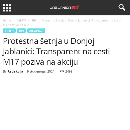
Home
VIJESTI
BIH
Protestna šetnja u Donjoj Jablanici: Transparent na cesti
M17 poziva na akciju
VIJESTI
BIH
JABLANICA
Protestna šetnja u Donjoj
Jablanici: Transparent na cesti
M17 poziva na akciju
By
Redakcija
-
9 studenoga, 2024
2499