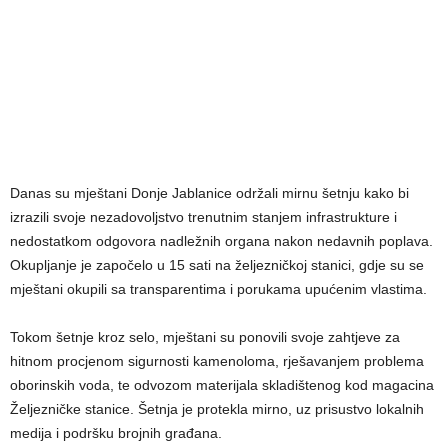
Danas su mještani Donje Jablanice održali mirnu šetnju kako bi
izrazili svoje nezadovoljstvo trenutnim stanjem infrastrukture i
nedostatkom odgovora nadležnih organa nakon nedavnih poplava.
Okupljanje je započelo u 15 sati na željezničkoj stanici, gdje su se
mještani okupili sa transparentima i porukama upućenim vlastima.
Tokom šetnje kroz selo, mještani su ponovili svoje zahtjeve za
hitnom procjenom sigurnosti kamenoloma, rješavanjem problema
oborinskih voda, te odvozom materijala skladištenog kod magacina
Željezničke stanice. Šetnja je protekla mirno, uz prisustvo lokalnih
medija i podršku brojnih građana.