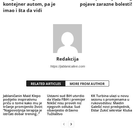
kontejner autom, pa je
pojave zarazne bolesti!
imao i šta da vidi
Redakcija
https://jablanicalive.com
RELATED ARTICLES
MORE FROM AUTHOR
Jablaničanin Maid Klepo
Ustavni sud BiH utvrdio
KK Turbina ulazi u novu
podijelio inspirativnu
da Vlada FBiH i premijer
sezonu s promjenama u
priču o tome kako mu je
Nikšić nisu proveli niz
rukovodstvu: Maidin
trčanje promijenilo život:
njegovih odluka: Sud
Galešić novi predsjednik,
“Najpovoljnija terapija je
obavijestio državno
Eldar Zukić sekretar Kluba
istrčati dobar trening..”
Tužilaštvo