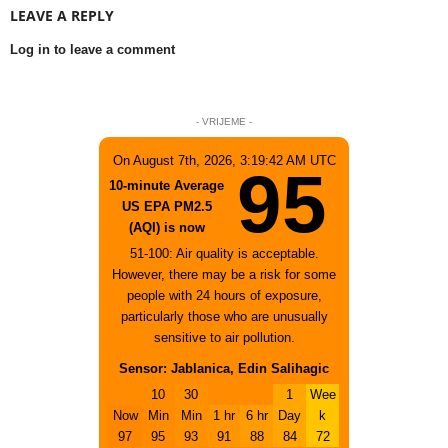
LEAVE A REPLY
Log in to leave a comment
- VRIJEME -
On August 7th, 2026, 3:19:42 AM UTC
95
10-minute Average
US EPA PM2.5
(AQI) is now
51-100: Air quality is acceptable.
However, there may be a risk for some
people with 24 hours of exposure,
particularly those who are unusually
sensitive to air pollution.
Sensor: Jablanica, Edin Salihagic
10
30
1
Wee
Now
Min
Min
1 hr
6 hr
Day
k
97
95
93
91
88
84
72