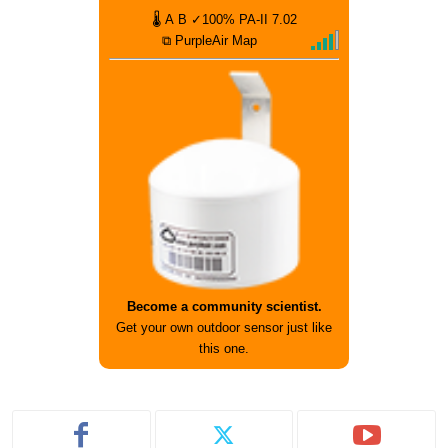
🌡
A
B
✓100%
PA-II
7.02
⧉ PurpleAir Map
Become a community scientist.
Get your own outdoor sensor just like
this one.