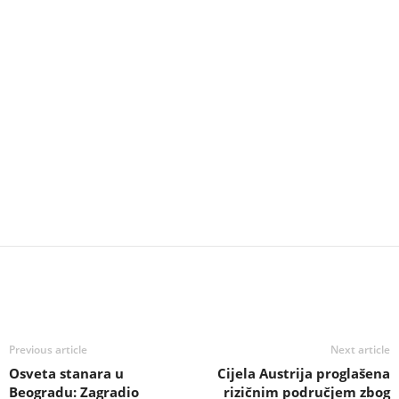
Previous article
Next article
Osveta stanara u
Cijela Austrija proglašena
Beogradu: Zagradio
rizičnim područjem zbog