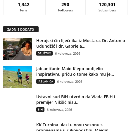
1,342
290
120,301
Fans
Followers
Subscribers
ZADNJE DODATO
Herojski čin liječnika iz Mostara: Dr. Antonio
Udundžić i dr. Gabriela...
DRUŠTVO
6 kolovoza, 2026
Jablaničanin Maid Klepo podijelio
inspirativnu priču o tome kako mu je...
JABLANICA
6 kolovoza, 2026
Ustavni sud BiH utvrdio da Vlada FBiH i
premijer Nikšić nisu...
BIH
6 kolovoza, 2026
KK Turbina ulazi u novu sezonu s
promjenama u rukovodstvu: Maidin...