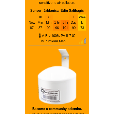
sensitive to air pollution.
Sensor: Jablanica, Edin Salihagic
10
30
1
Wee
Now
Min
Min
1 hr
6 hr
Day
k
87
87
90
96
101
90
73
🌡
A
B
✓100%
PA-II
7.02
⧉ PurpleAir Map
Become a community scientist.