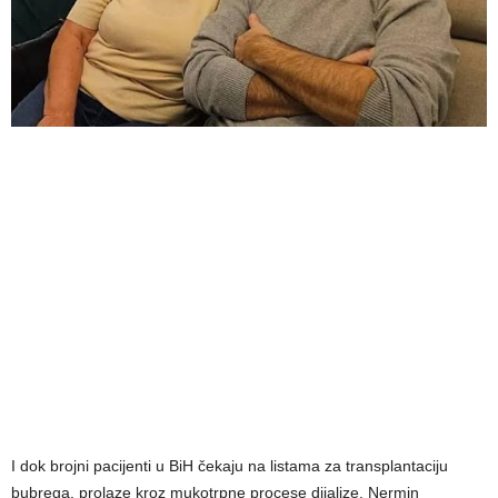
I dok brojni pacijenti u BiH čekaju na listama za transplantaciju
bubrega, prolaze kroz mukotrpne procese dijalize, Nermin