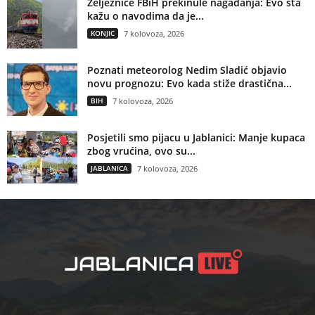
Željeznice FBiH prekinule nagađanja: Evo šta
kažu o navodima da je...
KONJIC
7 kolovoza, 2026
Poznati meteorolog Nedim Sladić objavio
novu prognozu: Evo kada stiže drastična...
BIH
7 kolovoza, 2026
Posjetili smo pijacu u Jablanici: Manje kupaca
zbog vrućina, ovo su...
JABLANICA
7 kolovoza, 2026