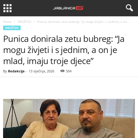
Home
DRUŠTVO
Punica donirala zetu bubreg: “Ja mogu živjeti i s jednim, a on...
DRUŠTVO
Punica donirala zetu bubreg: “Ja
mogu živjeti i s jednim, a on je
mlad, imaju troje djece”
By
Redakcija
-
13 siječnja, 2026
504