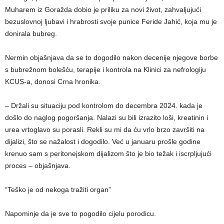
Muharem iz Goražda dobio je priliku za novi život, zahvaljujući
bezuslovnoj ljubavi i hrabrosti svoje punice Feride Jahić, koja mu je
donirala bubreg.
Nermin objašnjava da se to dogodilo nakon decenije njegove borbe
s bubrežnom bolešću, terapije i kontrola na Klinici za nefrologiju
KCUS-a, donosi Crna hronika.
– Držali su situaciju pod kontrolom do decembra 2024. kada je
došlo do naglog pogoršanja. Nalazi su bili izrazito loši, kreatinin i
urea vrtoglavo su porasli. Rekli su mi da ću vrlo brzo završiti na
dijalizi, što se nažalost i dogodilo. Već u januaru prošle godine
krenuo sam s peritonejskom dijalizom što je bio težak i iscrpljujući
proces – objašnjava.
“Teško je od nekoga tražiti organ”
Napominje da je sve to pogodilo cijelu porodicu.