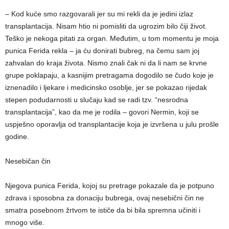
– Kod kuće smo razgovarali jer su mi rekli da je jedini izlaz
transplantacija. Nisam htio ni pomisliti da ugrozim bilo čiji život.
Teško je nekoga pitati za organ. Međutim, u tom momentu je moja
punica Ferida rekla – ja ću donirati bubreg, na čemu sam joj
zahvalan do kraja života. Nismo znali čak ni da li nam se krvne
grupe poklapaju, a kasnijim pretragama dogodilo se čudo koje je
iznenadilo i ljekare i medicinsko osoblje, jer se pokazao rijedak
stepen podudarnosti u slučaju kad se radi tzv. “nesrodna
transplantacija”, kao da me je rodila – govori Nermin, koji se
uspješno oporavlja od transplantacije koja je izvršena u julu prošle
godine.
Nesebičan čin
Njegova punica Ferida, kojoj su pretrage pokazale da je potpuno
zdrava i sposobna za donaciju bubrega, ovaj nesebični čin ne
smatra posebnom žrtvom te ističe da bi bila spremna učiniti i
mnogo više.