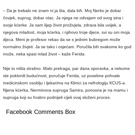
– Da je trebalo ne znam ni ja šta, dala bih. Moj Nerko je dobar
čovjek, suprug, dobar otac. Ja njega ne odvajam od svog sina i
svoje kćerke. Ja sam lijep život proživjela, zdrava bila uvijek, a
njegova mladost, moja kćerka, i njihovo troje djece, svi su oni moja
djeca. Meni je profesor rekao da se s jednim bubregom može
normalno živjeti. Ja se tako i osjećam. Poručila bih svakome ko god
može, neka spasi mlad život – kaže Ferida.
Nije to ništa strašno. Malo pretraga, par dana oporavka, a nekome
ste poklonili budućnost, poručuje Ferida, uz posebne pohvale
medicinskom osoblju i ljekarima na Klinici za nefrologiju KCUS-a.
Njena kćerka, Nerminova supruga Samira, ponosna je na mamu i
supruga koji su hrabro podnijeli cijeli ovaj složeni proces.
Facebook Comments Box