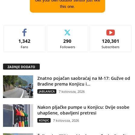
Get your own outdoor sensor just like
this one.
1,342
290
120,301
Fans
Followers
Subscribers
ZADNJE DODATO
Znatno pojačan saobraćaj na M-17: Gužve od
Bradine prema Konjicu i...
JABLANICA
7 kolovoza, 2026
Nakon pljačke pumpe u Konjicu: Dvije osobe
uhapšene, obavljeni pretresi
KONJIC
7 kolovoza, 2026