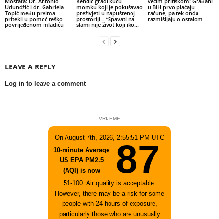
Mostara: Dr. Antonio
Kendić gradi kuću
većim pritiskom: Građani
Udundžić i dr. Gabriela
momku koji je pokušavao
u BiH prvo plaćaju
Topić među prvima
preživjeti u napuštenoj
račune, pa tek onda
pritekli u pomoć teško
prostoriji – “Spavati na
razmišljaju o ostalom
povrijeđenom mladiću
slami nije život koji iko...
LEAVE A REPLY
Log in to leave a comment
- VRIJEME -
On August 7th, 2026, 2:55:51 PM UTC
87
10-minute Average
US EPA PM2.5
(AQI) is now
51-100: Air quality is acceptable.
However, there may be a risk for some
people with 24 hours of exposure,
particularly those who are unusually