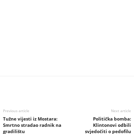
Previous article
Next article
Tužne vijesti iz Mostara:
Politička bomba:
Smrtno stradao radnik na
Klintonovi odbili
gradilištu
svjedočiti o pedofilu