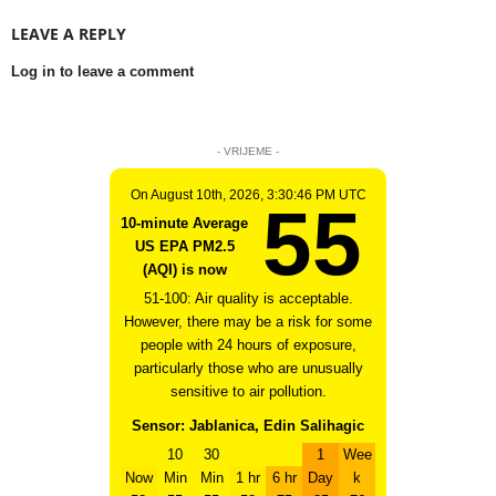
LEAVE A REPLY
Log in to leave a comment
- VRIJEME -
On August 10th, 2026, 3:30:46 PM UTC
55
10-minute Average
US EPA PM2.5
(AQI) is now
51-100: Air quality is acceptable.
However, there may be a risk for some
people with 24 hours of exposure,
particularly those who are unusually
sensitive to air pollution.
Sensor: Jablanica, Edin Salihagic
10
30
1
Wee
Now
Min
Min
1 hr
6 hr
Day
k