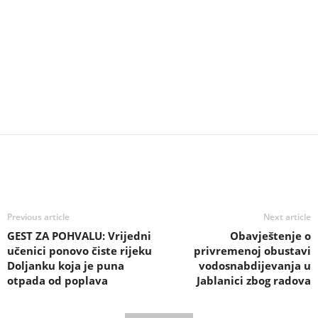
Previous article
Next article
GEST ZA POHVALU: Vrijedni
Obavještenje o
učenici ponovo čiste rijeku
privremenoj obustavi
Doljanku koja je puna
vodosnabdijevanja u
otpada od poplava
Jablanici zbog radova