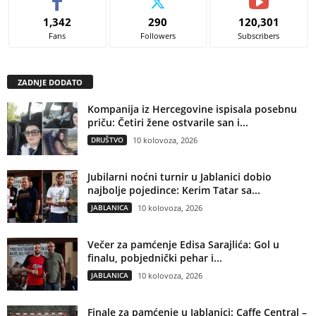
1,342
290
120,301
Fans
Followers
Subscribers
ZADNJE DODATO
Kompanija iz Hercegovine ispisala posebnu
priču: Četiri žene ostvarile san i...
DRUŠTVO
10 kolovoza, 2026
Jubilarni noćni turnir u Jablanici dobio
najbolje pojedince: Kerim Tatar sa...
JABLANICA
10 kolovoza, 2026
Večer za pamćenje Edisa Sarajlića: Gol u
finalu, pobjednički pehar i...
JABLANICA
10 kolovoza, 2026
Finale za pamćenje u Jablanici: Caffe Central –