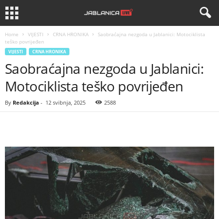
Home
VIJESTI
CRNA HRONIKA
Saobraćajna nezgoda u Jablanici: Motociklista
teško povrijeđen
VIJESTI
CRNA HRONIKA
Saobraćajna nezgoda u Jablanici:
Motociklista teško povrijeđen
By
Redakcija
-
12 svibnja, 2025
2588