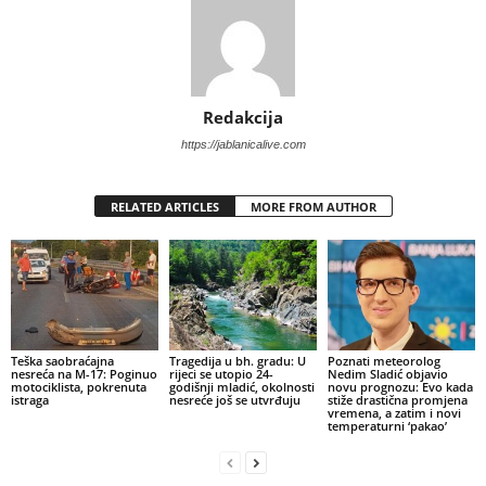
Redakcija
https://jablanicalive.com
RELATED ARTICLES
MORE FROM AUTHOR
Teška saobraćajna
Tragedija u bh. gradu: U
Poznati meteorolog
nesreća na M-17: Poginuo
rijeci se utopio 24-
Nedim Sladić objavio
motociklista, pokrenuta
godišnji mladić, okolnosti
novu prognozu: Evo kada
istraga
nesreće još se utvrđuju
stiže drastična promjena
vremena, a zatim i novi
temperaturni ‘pakao’