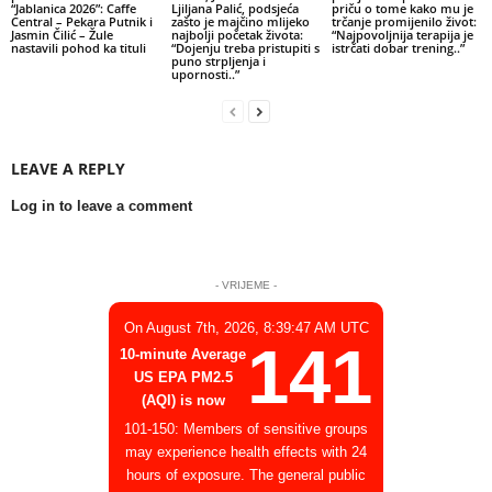
“Jablanica 2026”: Caffe
Ljiljana Palić, podsjeća
priču o tome kako mu je
Central – Pekara Putnik i
zašto je majčino mlijeko
trčanje promijenilo život:
Jasmin Čilić – Žule
najbolji početak života:
“Najpovoljnija terapija je
nastavili pohod ka tituli
“Dojenju treba pristupiti s
istrčati dobar trening..”
puno strpljenja i
upornosti..”
LEAVE A REPLY
Log in to leave a comment
- VRIJEME -
On August 7th, 2026, 8:39:47 AM UTC
141
10-minute Average
US EPA PM2.5
(AQI) is now
101-150: Members of sensitive groups
may experience health effects with 24
hours of exposure. The general public