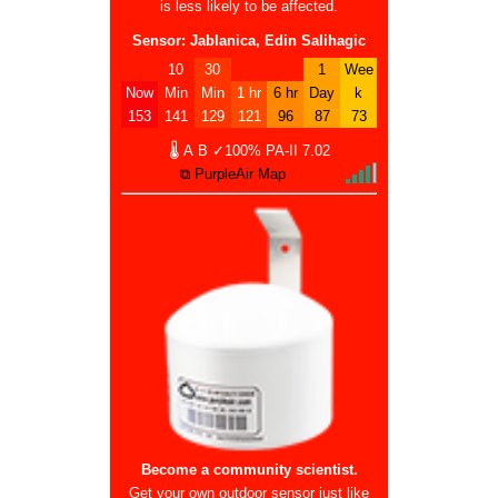
is less likely to be affected.
Sensor: Jablanica, Edin Salihagic
10
30
1
Wee
Now
Min
Min
1 hr
6 hr
Day
k
153
141
129
121
96
87
73
🌡
A
B
✓100%
PA-II
7.02
⧉ PurpleAir Map
Become a community scientist.
Get your own outdoor sensor just like