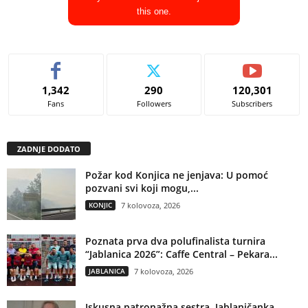
this one.
1,342
290
120,301
Fans
Followers
Subscribers
ZADNJE DODATO
Požar kod Konjica ne jenjava: U pomoć
pozvani svi koji mogu,...
KONJIC
7 kolovoza, 2026
Poznata prva dva polufinalista turnira
“Jablanica 2026”: Caffe Central – Pekara...
JABLANICA
7 kolovoza, 2026
Iskusna patronažna sestra, Jablaničanka