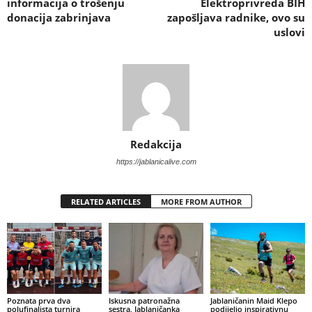
informacija o trošenju
Elektroprivreda BIH
donacija zabrinjava
zapošljava radnike, ovo su
uslovi
Redakcija
https://jablanicalive.com
RELATED ARTICLES
MORE FROM AUTHOR
Poznata prva dva
Iskusna patronažna
Jablaničanin Maid Klepo
polufinalista turnira
sestra, Jablaničanka
podijelio inspirativnu