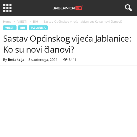
Home
VIJESTI
BIH
Sastav Općinskog vijeća Jablanice: Ko su novi članovi?
VIJESTI
BIH
JABLANICA
Sastav Općinskog vijeća Jablanice:
Ko su novi članovi?
By
Redakcija
-
5 studenoga, 2024
3441