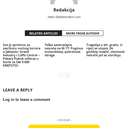
Redakcija
https://jablanicalive.com
RELATED ARTICLES
MORE FROM AUTHOR
Sve je spremno za
Teška saobraćajna
Tragedija u bh. gradu: U
završnicu noćnog turnira
nesreća na M-17: Poginuo
rijeci se utopio 24-
u Jablanici: Granit
motociklista, pokrenuta
godišnji mladić, okolnosti
Industry i Caffe Central –
istraga
nesreće još se utvrđuju
Pekara Putnik večeras u
borbi za čak 9.000
KM(FOTO)
LEAVE A REPLY
Log in to leave a comment
- VRIJEME -