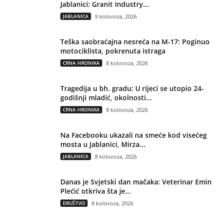
Jablanici: Granit Industry...
JABLANICA
9 kolovoza, 2026
Teška saobraćajna nesreća na M-17: Poginuo
motociklista, pokrenuta istraga
CRNA HRONIKA
8 kolovoza, 2026
Tragedija u bh. gradu: U rijeci se utopio 24-
godišnji mladić, okolnosti...
CRNA HRONIKA
8 kolovoza, 2026
Na Facebooku ukazali na smeće kod visećeg
mosta u Jablanici, Mirza...
JABLANICA
8 kolovoza, 2026
Danas je Svjetski dan mačaka: Veterinar Emin
Plećić otkriva šta je...
DRUŠTVO
8 kolovoza, 2026