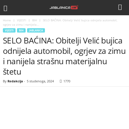
Home
VIJESTI
BIH
SELO BAĆINA: Obitelji Velić bujica odnijela automobil,
ogrjev za zimu i nanijela...
VIJESTI
BIH
JABLANICA
SELO BAĆINA: Obitelji Velić bujica
odnijela automobil, ogrjev za zimu
i nanijela strašnu materijalnu
štetu
By
Redakcija
-
5 studenoga, 2024
1770