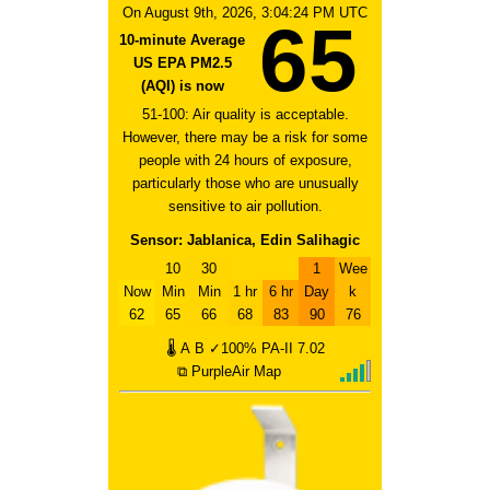
On August 9th, 2026, 3:04:24 PM UTC
65
10-minute Average
US EPA PM2.5
(AQI) is now
51-100: Air quality is acceptable.
However, there may be a risk for some
people with 24 hours of exposure,
particularly those who are unusually
sensitive to air pollution.
Sensor: Jablanica, Edin Salihagic
10
30
1
Wee
Now
Min
Min
1 hr
6 hr
Day
k
62
65
66
68
83
90
76
🌡
A
B
✓100%
PA-II
7.02
⧉ PurpleAir Map