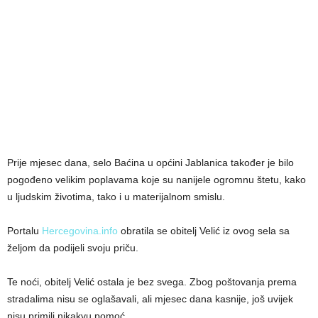
Prije mjesec dana, selo Baćina u općini Jablanica također je bilo
pogođeno velikim poplavama koje su nanijele ogromnu štetu, kako
u ljudskim životima, tako i u materijalnom smislu.
Portalu
Hercegovina.info
obratila se obitelj Velić iz ovog sela sa
željom da podijeli svoju priču.
Te noći, obitelj Velić ostala je bez svega. Zbog poštovanja prema
stradalima nisu se oglašavali, ali mjesec dana kasnije, još uvijek
nisu primili nikakvu pomoć.