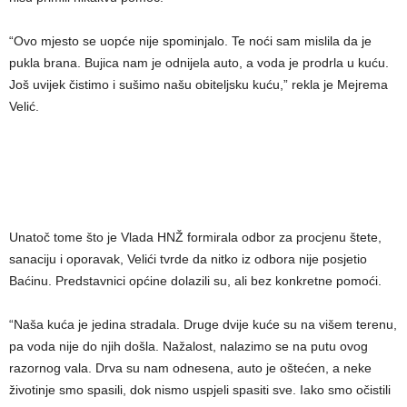
“Ovo mjesto se uopće nije spominjalo. Te noći sam mislila da je
pukla brana. Bujica nam je odnijela auto, a voda je prodrla u kuću.
Još uvijek čistimo i sušimo našu obiteljsku kuću,” rekla je Mejrema
Velić.
Unatoč tome što je Vlada HNŽ formirala odbor za procjenu štete,
sanaciju i oporavak, Velići tvrde da nitko iz odbora nije posjetio
Baćinu. Predstavnici općine dolazili su, ali bez konkretne pomoći.
“Naša kuća je jedina stradala. Druge dvije kuće su na višem terenu,
pa voda nije do njih došla. Nažalost, nalazimo se na putu ovog
razornog vala. Drva su nam odnesena, auto je oštećen, a neke
životinje smo spasili, dok nismo uspjeli spasiti sve. Iako smo očistili