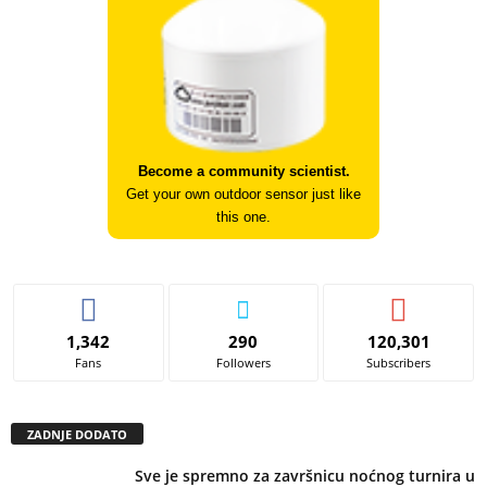
Become a community scientist.
Get your own outdoor sensor just like
this one.
1,342
290
120,301
Fans
Followers
Subscribers
ZADNJE DODATO
Sve je spremno za završnicu noćnog turnira u