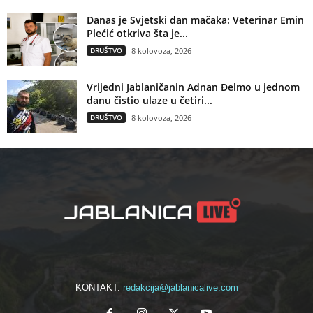
Danas je Svjetski dan mačaka: Veterinar Emin
Plećić otkriva šta je...
DRUŠTVO
8 kolovoza, 2026
Vrijedni Jablaničanin Adnan Đelmo u jednom
danu čistio ulaze u četiri...
DRUŠTVO
8 kolovoza, 2026
KONTAKT:
redakcija@jablanicalive.com