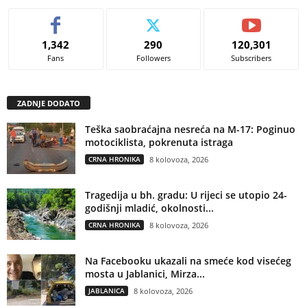
1,342
290
120,301
Fans
Followers
Subscribers
ZADNJE DODATO
Teška saobraćajna nesreća na M-17: Poginuo
motociklista, pokrenuta istraga
CRNA HRONIKA
8 kolovoza, 2026
Tragedija u bh. gradu: U rijeci se utopio 24-
godišnji mladić, okolnosti...
CRNA HRONIKA
8 kolovoza, 2026
Na Facebooku ukazali na smeće kod visećeg
mosta u Jablanici, Mirza...
JABLANICA
8 kolovoza, 2026