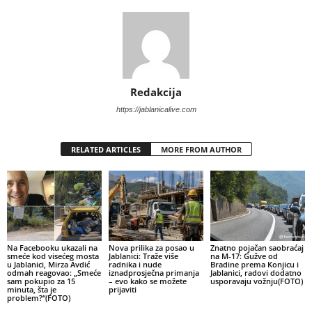
Redakcija
https://jablanicalive.com
RELATED ARTICLES
MORE FROM AUTHOR
Na Facebooku ukazali na
Nova prilika za posao u
Znatno pojačan saobraćaj
smeće kod visećeg mosta
Jablanici: Traže više
na M-17: Gužve od
u Jablanici, Mirza Avdić
radnika i nude
Bradine prema Konjicu i
odmah reagovao: „Smeće
iznadprosječna primanja
Jablanici, radovi dodatno
sam pokupio za 15
– evo kako se možete
usporavaju vožnju(FOTO)
minuta, šta je
prijaviti
problem?“(FOTO)