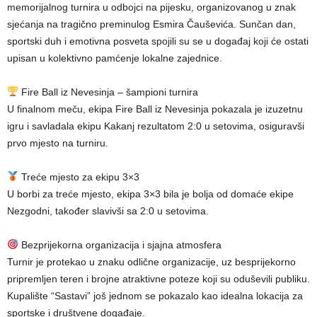
memorijalnog turnira u odbojci na pijesku, organizovanog u znak
sjećanja na tragično preminulog Esmira Čauševića. Sunčan dan,
sportski duh i emotivna posveta spojili su se u događaj koji će ostati
upisan u kolektivno pamćenje lokalne zajednice.
Fire Ball iz Nevesinja – šampioni turnira
U finalnom meču, ekipa Fire Ball iz Nevesinja pokazala je izuzetnu
igru i savladala ekipu Kakanj rezultatom 2:0 u setovima, osiguravši
prvo mjesto na turniru.
Treće mjesto za ekipu 3×3
U borbi za treće mjesto, ekipa 3×3 bila je bolja od domaće ekipe
Nezgodni, također slavivši sa 2:0 u setovima.
Bezprijekorna organizacija i sjajna atmosfera
Turnir je protekao u znaku odlične organizacije, uz besprijekorno
pripremljen teren i brojne atraktivne poteze koji su oduševili publiku.
Kupalište “Sastavi” još jednom se pokazalo kao idealna lokacija za
sportske i društvene događaje.