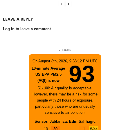
LEAVE A REPLY
Log in to leave a comment
- VRIJEME -
On August 8th, 2026, 9:38:12 PM UTC
93
10-minute Average
US EPA PM2.5
(AQI) is now
51-100: Air quality is acceptable.
However, there may be a risk for some
people with 24 hours of exposure,
particularly those who are unusually
sensitive to air pollution.
Sensor: Jablanica, Edin Salihagic
10
30
1
Wee