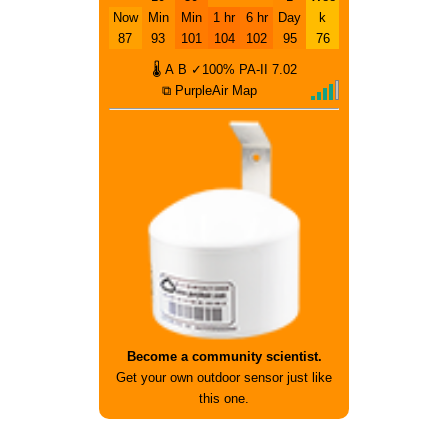
Now
Min
Min
1 hr
6 hr
Day
k
87
93
101
104
102
95
76
🌡
A
B
✓100%
PA-II
7.02
⧉ PurpleAir Map
Become a community scientist.
Get your own outdoor sensor just like
this one.