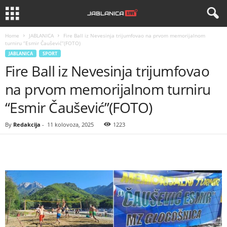
Home
JABLANICA
Fire Ball iz Nevesinja trijumfovao na prvom memorijalnom
turniru “Esmir Čaušević”(FOTO)
JABLANICA
SPORT
Fire Ball iz Nevesinja trijumfovao
na prvom memorijalnom turniru
“Esmir Čaušević”(FOTO)
By
Redakcija
-
11 kolovoza, 2025
1223