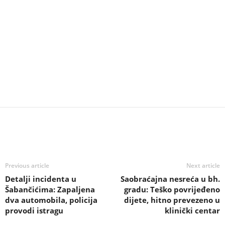
Previous article
Next article
Detalji incidenta u
Saobraćajna nesreća u bh.
Šabančićima: Zapaljena
gradu: Teško povrijeđeno
dva automobila, policija
dijete, hitno prevezeno u
provodi istragu
klinički centar