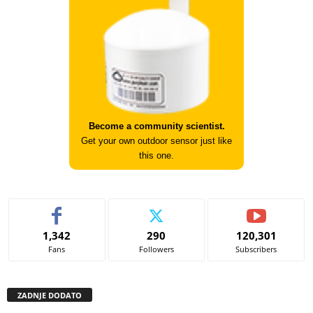
Become a community scientist.
Get your own outdoor sensor just like
this one.
1,342
290
120,301
Fans
Followers
Subscribers
ZADNJE DODATO