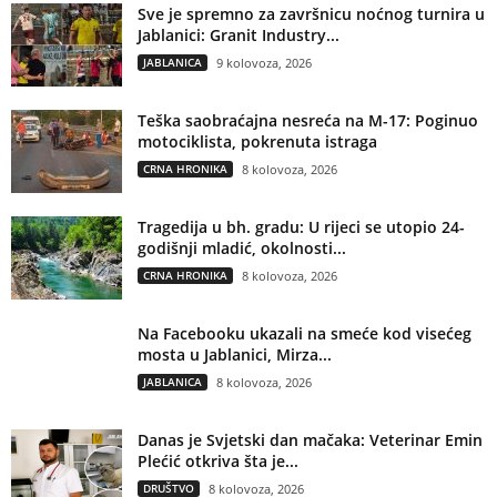
Sve je spremno za završnicu noćnog turnira u
Jablanici: Granit Industry...
JABLANICA
9 kolovoza, 2026
Teška saobraćajna nesreća na M-17: Poginuo
motociklista, pokrenuta istraga
CRNA HRONIKA
8 kolovoza, 2026
Tragedija u bh. gradu: U rijeci se utopio 24-
godišnji mladić, okolnosti...
CRNA HRONIKA
8 kolovoza, 2026
Na Facebooku ukazali na smeće kod visećeg
mosta u Jablanici, Mirza...
JABLANICA
8 kolovoza, 2026
Danas je Svjetski dan mačaka: Veterinar Emin
Plećić otkriva šta je...
DRUŠTVO
8 kolovoza, 2026