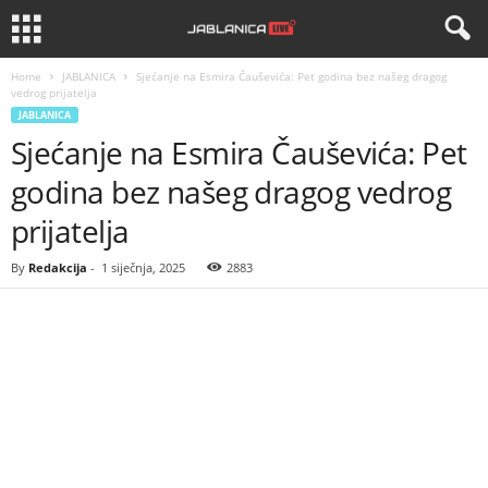
Home
JABLANICA
Sjećanje na Esmira Čauševića: Pet godina bez našeg dragog
vedrog prijatelja
JABLANICA
Sjećanje na Esmira Čauševića: Pet
godina bez našeg dragog vedrog
prijatelja
By
Redakcija
-
1 siječnja, 2025
2883