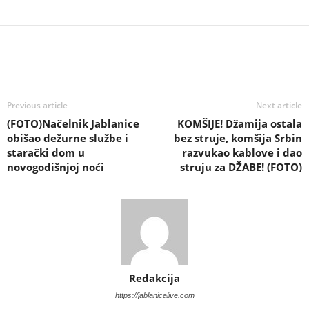
Previous article
Next article
(FOTO)Načelnik Jablanice
KOMŠIJE! Džamija ostala
obišao dežurne službe i
bez struje, komšija Srbin
starački dom u
razvukao kablove i dao
novogodišnjoj noći
struju za DŽABE! (FOTO)
Redakcija
https://jablanicalive.com