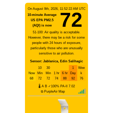
On August 9th, 2026, 11:52:22 AM UTC
72
10-minute Average
US EPA PM2.5
(AQI) is now
51-100: Air quality is acceptable.
However, there may be a risk for some
people with 24 hours of exposure,
particularly those who are unusually
sensitive to air pollution.
Sensor: Jablanica, Edin Salihagic
10
30
1
Wee
Now
Min
Min
1 hr
6 hr
Day
k
68
72
72
74
88
92
76
🌡
A
B
✓100%
PA-II
7.02
⧉ PurpleAir Map