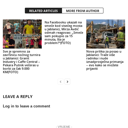
RELATED ARTICLES
MORE FROM AUTHOR
Na Facebooku ukazali na
smeće kod visećeg mosta
u Jablanici, Mirza Avdić
odmah reagovao: „Smeće
sam pokupio za 15
minuta, šta je
problem?“(FOTO)
Sve je spremno za
Nova prilika za posao u
završnicu noćnog turnira
Jablanici: Traže više
u Jablanici: Granit
radnika i nude
Industry i Caffe Central –
iznadprosječna primanja
Pekara Putnik večeras u
– evo kako se možete
borbi za čak 9.000
prijaviti
KM(FOTO)
LEAVE A REPLY
Log in to leave a comment
- VRIJEME -