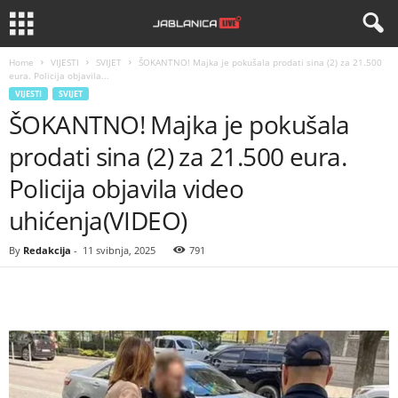
Home
VIJESTI
SVIJET
ŠOKANTNO! Majka je pokušala prodati sina (2) za 21.500
eura. Policija objavila...
VIJESTI
SVIJET
ŠOKANTNO! Majka je pokušala
prodati sina (2) za 21.500 eura.
Policija objavila video
uhićenja(VIDEO)
By
Redakcija
-
11 svibnja, 2025
791