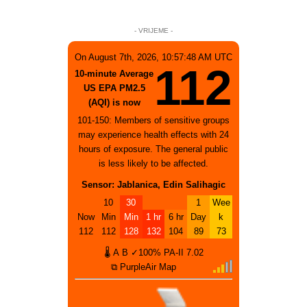
- VRIJEME -
On August 7th, 2026, 10:57:48 AM UTC
112
10-minute Average
US EPA PM2.5
(AQI) is now
101-150: Members of sensitive groups
may experience health effects with 24
hours of exposure. The general public
is less likely to be affected.
Sensor: Jablanica, Edin Salihagic
10
30
1
Wee
Now
Min
Min
1 hr
6 hr
Day
k
112
112
128
132
104
89
73
🌡
A
B
✓100%
PA-II
7.02
⧉ PurpleAir Map