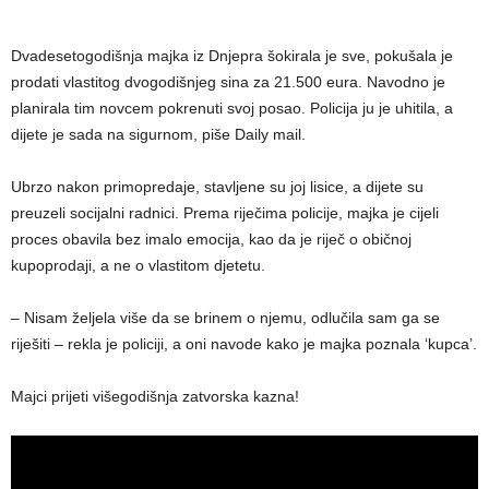
Dvadesetogodišnja majka iz Dnjepra šokirala je sve, pokušala je
prodati vlastitog dvogodišnjeg sina za 21.500 eura. Navodno je
planirala tim novcem pokrenuti svoj posao. Policija ju je uhitila, a
dijete je sada na sigurnom, piše Daily mail.
Ubrzo nakon primopredaje, stavljene su joj lisice, a dijete su
preuzeli socijalni radnici. Prema riječima policije, majka je cijeli
proces obavila bez imalo emocija, kao da je riječ o običnoj
kupoprodaji, a ne o vlastitom djetetu.
– Nisam željela više da se brinem o njemu, odlučila sam ga se
riješiti – rekla je policiji, a oni navode kako je majka poznala ‘kupca’.
Majci prijeti višegodišnja zatvorska kazna!