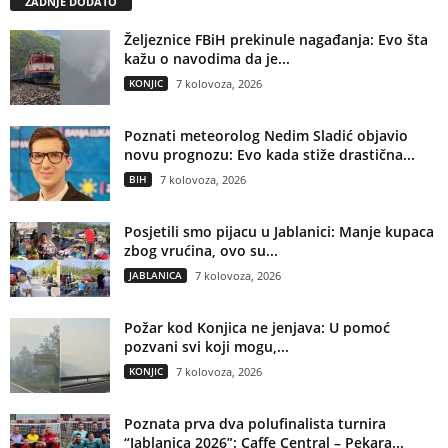
ZADNJE DODATO
Željeznice FBiH prekinule nagađanja: Evo šta
kažu o navodima da je...
KONJIC
7 kolovoza, 2026
Poznati meteorolog Nedim Sladić objavio
novu prognozu: Evo kada stiže drastična...
BIH
7 kolovoza, 2026
Posjetili smo pijacu u Jablanici: Manje kupaca
zbog vrućina, ovo su...
JABLANICA
7 kolovoza, 2026
Požar kod Konjica ne jenjava: U pomoć
pozvani svi koji mogu,...
KONJIC
7 kolovoza, 2026
Poznata prva dva polufinalista turnira
“Jablanica 2026”: Caffe Central – Pekara...