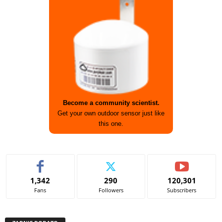
Become a community scientist.
Get your own outdoor sensor just like
this one.
1,342
290
120,301
Fans
Followers
Subscribers