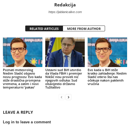
Redakcija
https://jablanicalive.com
RELATED ARTICLES
MORE FROM AUTHOR
Poznati meteorolog
Ustavni sud BiH utvrdio
Evo kada u BiH stiže
Nedim Sladić objavio
da Vlada FBiH i premijer
kratko zahlađenje: Nedim
novu prognozu: Evo kada
Nikšić nisu proveli niz
Sladić otkrio šta nas
stiže drastična promjena
njegovih odluka: Sud
očekuje nakon paklenih
vremena, a zatim i novi
obavijestio državno
vrućina
temperaturni ‘pakao’
Tužilaštvo
LEAVE A REPLY
Log in to leave a comment