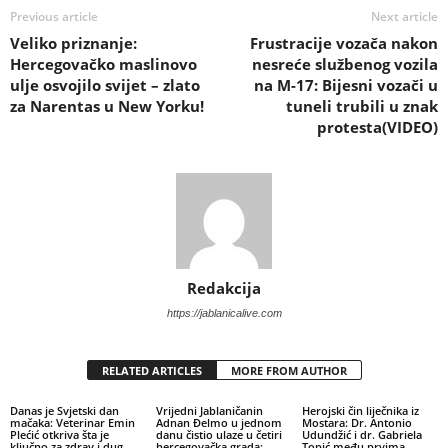
Previous article
Next article
Veliko priznanje:
Frustracije vozača nakon
Hercegovačko maslinovo
nesreće službenog vozila
ulje osvojilo svijet – zlato
na M-17: Bijesni vozači u
za Narentas u New Yorku!
tuneli trubili u znak
protesta(VIDEO)
Redakcija
https://jablanicalive.com
RELATED ARTICLES
MORE FROM AUTHOR
Danas je Svjetski dan
Vrijedni Jablaničanin
Herojski čin liječnika iz
mačaka: Veterinar Emin
Adnan Đelmo u jednom
Mostara: Dr. Antonio
Plećić otkriva šta je
danu čistio ulaze u četiri
Udundžić i dr. Gabriela
ključno za zdrav i dug
hercegovačka grada:
Topić među prvima