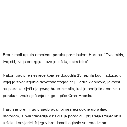
Brat Ismail uputio emotivnu poruku preminulom Harunu: “Tvoj miris,
tvoj stil, tvoja energija – sve je još tu, osim tebe”
Nakon tragične nesreće koja se dogodila 19. aprila kod Hadžića, u
kojoj je život izgubio devetnaestogodišnji Harun Zahirović, javnost
su potresle riječi njegovog brata Ismaila, koji je podijelio emotivnu
poruku u znak sjećanja i tuge – piše Crna-Hronika.
Harun je preminuo u saobraćajnoj nesreći dok je upravljao
motorom, a ova tragedija ostavila je porodicu, prijatelje i zajednicu
u šoku i nevjerici. Njegov brat Ismail oglasio se emotivnom