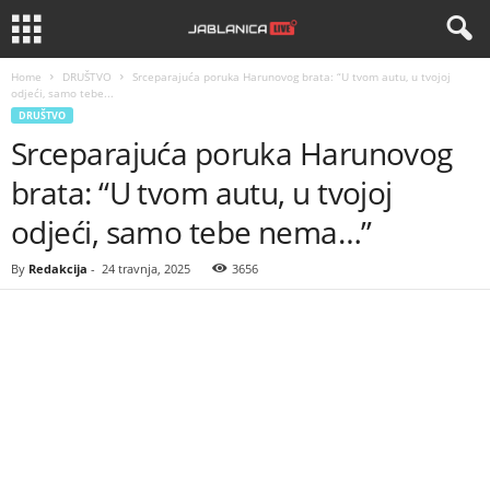
Home
DRUŠTVO
Srceparajuća poruka Harunovog brata: “U tvom autu, u tvojoj
odjeći, samo tebe...
DRUŠTVO
Srceparajuća poruka Harunovog
brata: “U tvom autu, u tvojoj
odjeći, samo tebe nema…”
By
Redakcija
-
24 travnja, 2025
3656