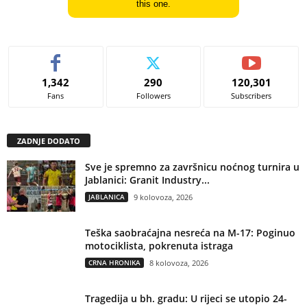
this one.
1,342
290
120,301
Fans
Followers
Subscribers
ZADNJE DODATO
Sve je spremno za završnicu noćnog turnira u
Jablanici: Granit Industry...
JABLANICA
9 kolovoza, 2026
Teška saobraćajna nesreća na M-17: Poginuo
motociklista, pokrenuta istraga
CRNA HRONIKA
8 kolovoza, 2026
Tragedija u bh. gradu: U rijeci se utopio 24-