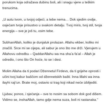
porukom koja odražava dubinu boli, ali i snagu vjere u teškim
trenucima.
„U autu tvom, u tvojoj odjeći, a tebe nema… Dok sjedim ovdje,
osjećam tvoje prisustvo u svakom detalju. Tvoj miris, tvoj stil, tvoja
energija – sve je još tu, osim tebe.
SubhanAllah, koliko je dunjaluk prolazan. Allahu ekber, koliko mi
značiš. Srce mi se cijepa, ali sabur je ono što me drži. Vjerujem u
Allahovu odredbu – QaddarAllahu wa ma sha’a fa‘al – Allah je
odredio, i ono što On hoće, to se i desi.
Molim Allaha da ti podari Džennetul Firdevs, da ti grijehe oprosti i
učini tvoj kabur baščom od džennetskih bašti. Inna lillahi wa inna
ilayhi raji’un. Brate moj, ostavio si trag koji nikad neće izblijediti.
Ljubav, ponos, i sjećanja – sve to nosim sa sobom dok god dišem.
Vidimo se, inshaAllah, tamo gdje nema suza, boli ni rastanaka.“