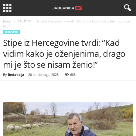
Home
DRUŠTVO
Stipe iz Hercegovine tvrdi: “Kad vidim kako je oženjenima, drago
mi je...
DRUŠTVO
Stipe iz Hercegovine tvrdi: “Kad
vidim kako je oženjenima, drago
mi je što se nisam ženio!”
By
Redakcija
-
20 studenoga, 2025
685