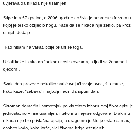
uvjerava da nikada nije usamljen.
Stipe ima 67 godina, a 2006. godine doživio je nesreću s frezom u
kojoj je teško ozlijedio nogu. Kaže da se nikada nije ženio, pa kroz
smijeh dodaje:
“Kad nisam na vakat, bolje okani se toga.
U šali kaže i kako on “pokoru nosi s ovcama, a ljudi sa ženama i
djecom”.
Svaki dan provede nekoliko sati čuvajući svoje ovce, što mu je,
kako kaže, “zabava” i najbolji način da ispuni dan.
Skroman domaćin i samotnjak po vlastitom izboru svoj život opisuje
jednostavno – nije usamljen, i tako mu najviše odgovara. Brak mu
nikada nije bio privlačna opcija, a drago mu je što je ostao samac,
osobito kada, kako kaže, vidi životne brige oženjenih.