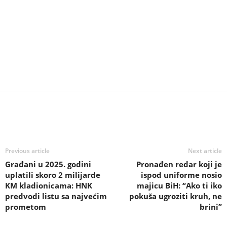
Previous article
Next article
Građani u 2025. godini
Pronađen redar koji je
uplatili skoro 2 milijarde
ispod uniforme nosio
KM kladionicama: HNK
majicu BiH: “Ako ti iko
predvodi listu sa najvećim
pokuša ugroziti kruh, ne
prometom
brini”