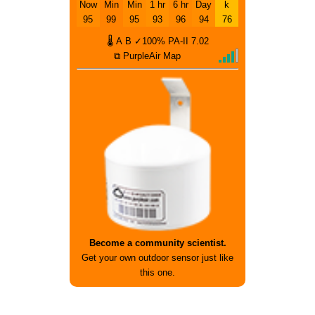
Now
Min
Min
1 hr
6 hr
Day
k
95
99
95
93
96
94
76
🌡
A
B
✓100%
PA-II
7.02
⧉ PurpleAir Map
Become a community scientist.
Get your own outdoor sensor just like
this one.