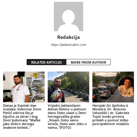
Redakcija
https://jablanicalive.com
RELATED ARTICLES
MORE FROM AUTHOR
Danas je Svjetski dan
Vrijedni Jablaničanin
Herojski čin liječnika iz
mačaka: Veterinar Emin
Adnan Đelmo u jednom
Mostara: Dr. Antonio
Plećić otkriva šta je
danu čistio ulaze u četiri
Udundžić i dr. Gabriela
ključno za zdrav i dug
hercegovačka grada:
Topić među prvima
život ljubimaca: “Mačke
„Nisam čistio samo
pritekli u pomoć teško
jako dobro skrivaju
smeće, čistio sam sliku o
povrijeđenom mladiću
znakove bolesti..”
nama..“(FOTO)