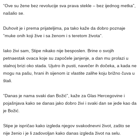
“Ove su žene bez revolucije sva prava stekle – bez ijednog metka”,
našalio se.
Duhovit je i prema prijateljima, pa tako kaže da dobro poznaje
“muke onih koji žive i sa ženom i s teretom života“.
Iako živi sam, Stipe nikako nije besposlen. Brine o svojih
petnaestak ovaca koje su započele janjenje, a dan mu prolazi u
stalnoj brizi oko stada. Ujutro ih pusti, navečer ih dočeka, a kada ne
mogu na pašu, hrani ih sijenom iz vlastite zalihe koju brižno čuva u
štali.
“Danas je nama svaki dan Božić”, kaže za Glas Hercegovine i
pojašnjava kako se danas jako dobro živi i svaki dan se jede kao da
je Božić.
Stipe je ispričao kako izgleda njegov svakodnevni život, zašto se
nije ženio i je li zadovoljan kako danas izgleda život na selu.