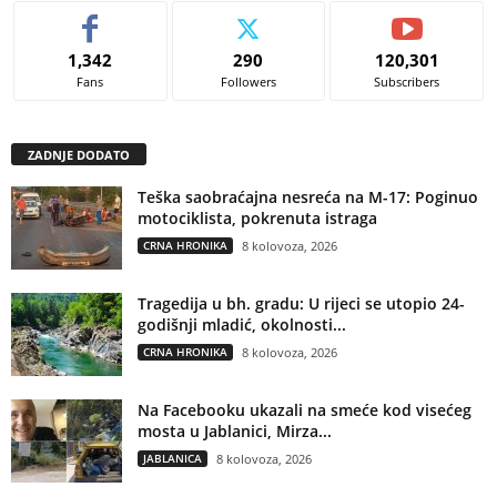
1,342
290
120,301
Fans
Followers
Subscribers
ZADNJE DODATO
Teška saobraćajna nesreća na M-17: Poginuo
motociklista, pokrenuta istraga
CRNA HRONIKA
8 kolovoza, 2026
Tragedija u bh. gradu: U rijeci se utopio 24-
godišnji mladić, okolnosti...
CRNA HRONIKA
8 kolovoza, 2026
Na Facebooku ukazali na smeće kod visećeg
mosta u Jablanici, Mirza...
JABLANICA
8 kolovoza, 2026