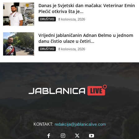
Danas je Svjetski dan mačaka: Veterinar Emin
Plećić otkriva šta je...
DRUŠTVO
8 kolovoza, 2026
Vrijedni Jablaničanin Adnan Đelmo u jednom
danu čistio ulaze u četiri...
DRUŠTVO
8 kolovoza, 2026
KONTAKT:
redakcija@jablanicalive.com