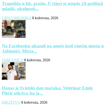
Tragedija u bh. gradu: U rijeci se utopio 24-godišnji
mladić, okolnosti...
CRNA HRONIKA
8 kolovoza, 2026
Na Facebooku ukazali na smeće kod visećeg mosta u
Jablanici, Mirza...
JABLANICA
8 kolovoza, 2026
Danas je Svjetski dan mačaka: Veterinar Emin
Plećić otkriva šta je...
DRUŠTVO
8 kolovoza, 2026