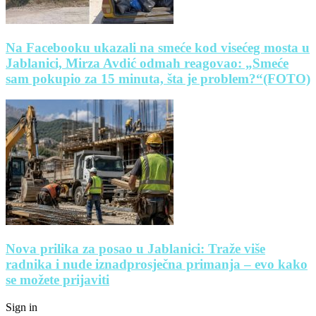
Na Facebooku ukazali na smeće kod visećeg mosta u
Jablanici, Mirza Avdić odmah reagovao: „Smeće
sam pokupio za 15 minuta, šta je problem?“(FOTO)
Nova prilika za posao u Jablanici: Traže više
radnika i nude iznadprosječna primanja – evo kako
se možete prijaviti
Sign in