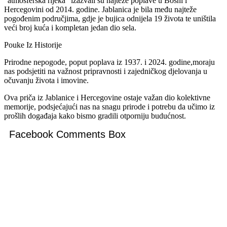
“atmosferska rijeka” izazvali su najteže poplave u Bosni i
Hercegovini od 2014. godine. Jablanica je bila među najteže
pogođenim područjima, gdje je bujica odnijela 19 života te uništila
veći broj kuća i kompletan jedan dio sela.
Pouke Iz Historije
Prirodne nepogode, poput poplava iz 1937. i 2024. godine,moraju
nas podsjetiti na važnost pripravnosti i zajedničkog djelovanja u
očuvanju života i imovine.
Ova priča iz Jablanice i Hercegovine ostaje važan dio kolektivne
memorije, podsjećajući nas na snagu prirode i potrebu da učimo iz
prošlih događaja kako bismo gradili otporniju budućnost.
Facebook Comments Box