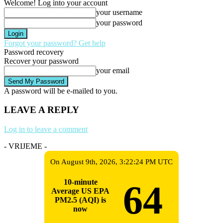
Welcome! Log into your account
your username
your password
Forgot your password? Get help
Password recovery
Recover your password
your email
A password will be e-mailed to you.
LEAVE A REPLY
Log in to leave a comment
- VRIJEME -
On August 9th, 2026, 3:22:24 PM UTC
10-minute
64
Average US EPA
PM2.5 (AQI) is
now