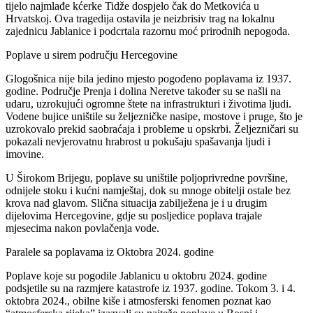
tijelo najmlađe kćerke Tidže dospjelo čak do Metkovića u
Hrvatskoj. Ova tragedija ostavila je neizbrisiv trag na lokalnu
zajednicu Jablanice i podcrtala razornu moć prirodnih nepogoda.
Poplave u sirem području Hercegovine
Glogošnica nije bila jedino mjesto pogođeno poplavama iz 1937.
godine. Područje Prenja i dolina Neretve također su se našli na
udaru, uzrokujući ogromne štete na infrastrukturi i životima ljudi.
Vodene bujice uništile su željezničke nasipe, mostove i pruge, što je
uzrokovalo prekid saobraćaja i probleme u opskrbi. Željezničari su
pokazali nevjerovatnu hrabrost u pokušaju spašavanja ljudi i
imovine.
U Širokom Brijegu, poplave su uništile poljoprivredne površine,
odnijele stoku i kućni namještaj, dok su mnoge obitelji ostale bez
krova nad glavom. Slična situacija zabilježena je i u drugim
dijelovima Hercegovine, gdje su posljedice poplava trajale
mjesecima nakon povlačenja vode.
Paralele sa poplavama iz Oktobra 2024. godine
Poplave koje su pogodile Jablanicu u oktobru 2024. godine
podsjetile su na razmjere katastrofe iz 1937. godine. Tokom 3. i 4.
oktobra 2024., obilne kiše i atmosferski fenomen poznat kao