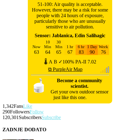
51-100: Air quality is acceptable.
However, there may be a risk for some
people with 24 hours of exposure,
particularly those who are unusually
sensitive to air pollution.
Sensor: Jablanica, Edin Salihagic
10
30
Now
Min
Min
1 hr
6 hr
1 Day
Week
63
64
65
67
83
90
76
🌡
A
B
✓100%
PA-II
7.02
⧉ PurpleAir Map
Become a community
scientist.
Get your own outdoor sensor
just like this one.
1,342
Fans
Like
290
Followers
Follow
120,301
Subscribers
Subscribe
ZADNJE DODATO