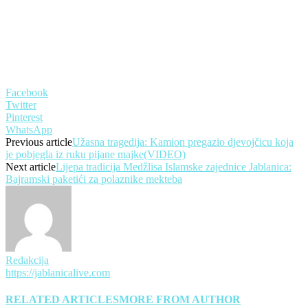
Facebook
Twitter
Pinterest
WhatsApp
Previous article
Užasna tragedija: Kamion pregazio djevojčicu koja
je pobjegla iz ruku pijane majke(VIDEO)
Next article
Lijepa tradicija Medžlisa Islamske zajednice Jablanica:
Bajramski paketići za polaznike mekteba
Redakcija
https://jablanicalive.com
RELATED ARTICLES
MORE FROM AUTHOR