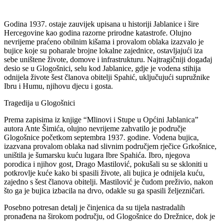
Godina 1937. ostaje zauvijek upisana u historiji Jablanice i šire
Hercegovine kao godina razorne prirodne katastrofe. Olujno
nevrijeme praćeno obilnim kišama i provalom oblaka izazvalo je
bujice koje su poharale brojne lokalne zajednice, ostavljajući iza
sebe uništene živote, domove i infrastrukturu. Najtragičniji događaj
desio se u Glogošnici, selu kod Jablanice, gdje je vodena stihija
odnijela živote šest članova obitelji Spahić, uključujući supružnike
Ibru i Humu, njihovu djecu i gosta.
Tragedija u Glogošnici
Prema zapisima iz knjige “Mlinovi i Stupe u Općini Jablanica”
autora Ante Šimića, olujno nevrijeme zahvatilo je područje
Glogošnice početkom septembra 1937. godine. Vodena bujica,
izazvana provalom oblaka nad slivnim područjem rječice Grkošnice,
uništila je šumarsku kuću lugara Ibre Spahića. Ibro, njegova
porodica i njihov gost, Drago Mastilović, pokušali su se skloniti u
potkrovlje kuće kako bi spasili živote, ali bujica je odnijela kuću,
zajedno s šest članova obitelji. Mastilović je čudom preživio, nakon
što ga je bujica izbacila na drvo, odakle su ga spasili željezničari.
Posebno potresan detalj je činjenica da su tijela nastradalih
pronađena na širokom području, od Glogošnice do Drežnice, dok je