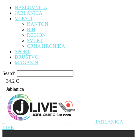
NASLOVNICA
JABLANICA
VIJESTI
KANTON
BIH
REGION
SVIJET
CRNA HRONIKA
SPORT
DRUŠTVO
MAGAZIN
Search
34.2
C
Jablanica
JABLANICA
LIVE