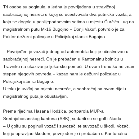
Tri osobe su poginule, a jedna je povrijeđena u stravičnoj
saobraćajnoj nesreći u kojoj su učestvovala dva putnička vozila, a
koja se dogola u poslijepodnevnim satima u mjestu Ćurčića Lug na
magistralnom putu M-16 Bugojno – Donji Vakuf, potvrdio je za
Faktor dežurni policajac u Policijskoj stanici Bugojno.
– Povrijeđen je vozač jednog od automobila koji je učestvovao u
saobraćajnoj nesreći. On je prebačen u Kantonalnu bolnicu u
Travniku na ukazivanje ljekarske pomoći. U ovom trenutku ne znam
stepen njegovih povreda – kazao nam je dežurni policajac u
Policijskoj stanici Bugojno.
U toku je uviđaj na mjestu nesreće, a saobraćaj na ovom dijelu
magistralnog puta je obustavljen.
Prema riječima Hasana Hodžića, portparola MUP-a
Srednjobosanskog kantona (SBK), sudarili su se golf i škoda.
– U golfu su poginuli vozač i suvozač, te suvozač u škodi. Vozač,
koji je upravljao škodom, povrijeđen je i prebačen u Kantonalnu