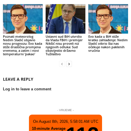
Poznati meteorolog
Ustavni sud BiH utvrdio
Evo kada u BiH stiže
Nedim Sladić objavio
da Vlada FBiH i premijer
kratko zahlađenje: Nedim
novu prognozu: Evo kada
Nikšić nisu proveli niz
Sladić otkrio šta nas
stiže drastična promjena
njegovih odluka: Sud
očekuje nakon paklenih
vremena, a zatim i novi
obavijestio državno
vrućina
temperaturni ‘pakao’
Tužilaštvo
LEAVE A REPLY
Log in to leave a comment
- VRIJEME -
On August 8th, 2026, 5:58:01 AM UTC
10-minute Average