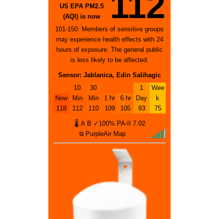
112
US EPA PM2.5
(AQI) is now
101-150: Members of sensitive groups
may experience health effects with 24
hours of exposure. The general public
is less likely to be affected.
Sensor: Jablanica, Edin Salihagic
10
30
1
Wee
Now
Min
Min
1 hr
6 hr
Day
k
118
112
110
109
105
93
75
🌡
A
B
✓100%
PA-II
7.02
⧉ PurpleAir Map