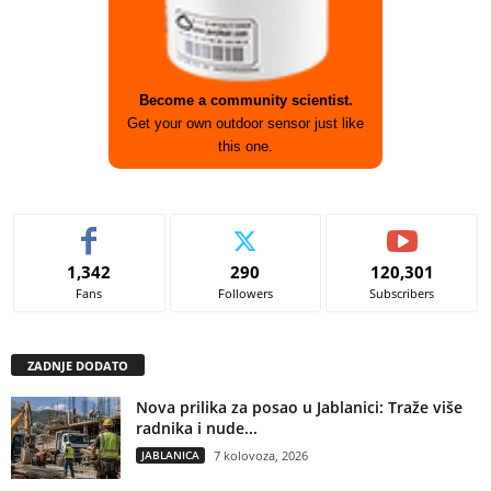
Become a community scientist.
Get your own outdoor sensor just like
this one.
1,342
290
120,301
Fans
Followers
Subscribers
ZADNJE DODATO
Nova prilika za posao u Jablanici: Traže više
radnika i nude...
JABLANICA
7 kolovoza, 2026