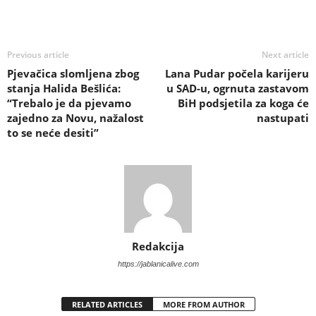
Previous article
Next article
Pjevačica slomljena zbog
Lana Pudar počela karijeru
stanja Halida Bešlića:
u SAD-u, ogrnuta zastavom
“Trebalo je da pjevamo
BiH podsjetila za koga će
zajedno za Novu, nažalost
nastupati
to se neće desiti”
Redakcija
https://jablanicalive.com
RELATED ARTICLES
MORE FROM AUTHOR