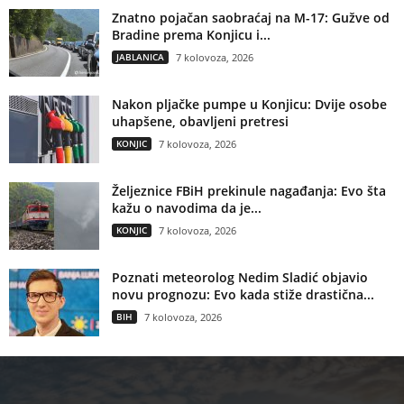
Znatno pojačan saobraćaj na M-17: Gužve od
Bradine prema Konjicu i...
JABLANICA
7 kolovoza, 2026
Nakon pljačke pumpe u Konjicu: Dvije osobe
uhapšene, obavljeni pretresi
KONJIC
7 kolovoza, 2026
Željeznice FBiH prekinule nagađanja: Evo šta
kažu o navodima da je...
KONJIC
7 kolovoza, 2026
Poznati meteorolog Nedim Sladić objavio
novu prognozu: Evo kada stiže drastična...
BIH
7 kolovoza, 2026