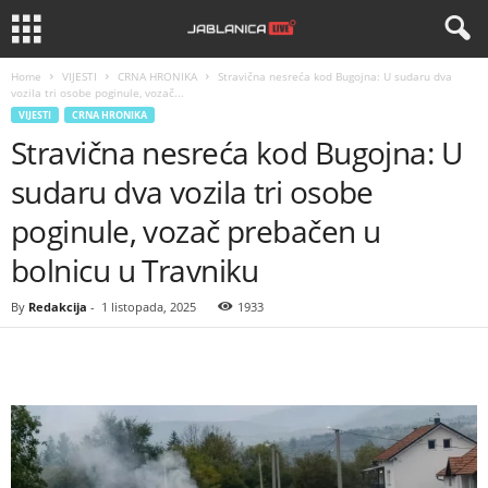
Home
VIJESTI
CRNA HRONIKA
Stravična nesreća kod Bugojna: U sudaru dva
vozila tri osobe poginule, vozač...
VIJESTI
CRNA HRONIKA
Stravična nesreća kod Bugojna: U
sudaru dva vozila tri osobe
poginule, vozač prebačen u
bolnicu u Travniku
By
Redakcija
-
1 listopada, 2025
1933