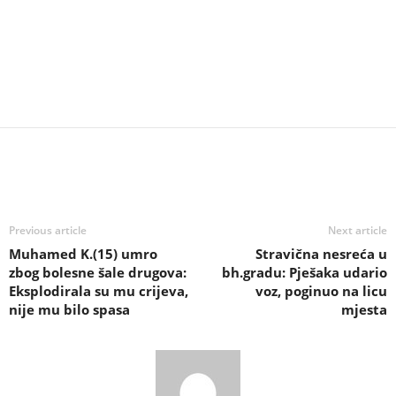
Previous article
Next article
Muhamed K.(15) umro
Stravična nesreća u
zbog bolesne šale drugova:
bh.gradu: Pješaka udario
Eksplodirala su mu crijeva,
voz, poginuo na licu
nije mu bilo spasa
mjesta