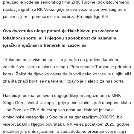
preuzeo je vođenje seniorskog tima ŽRK Turbine, dok istovremeno
nastavlja igrati za RK Velež, gdje je ove sezone ponovo zaigrao s
jasnim ciljem – pomoći ekipi u borbi za Premijer ligu BiH.
Ova dvostruka uloga potvrđuje Halebićevu posvećenost
lokalnom sportu, ali i njegovu sposobnost da balansira
igrački angažman s trenerskim izazovima
.
“Rukomet mi je više od igre – to je način da gradimo karakter,
zajedništvo i vjeru u lokalnu snagu. Preuzimanje Turbine je prirodan
korak. Želim da djevojke osjete da ih vodi neko ko vjeruje u njih, ali i
zna šta znači boriti se na terenu,” izjavio je Halebić za naš portal.
Halebić je poznat po svom dugogodišnjem angažmanu u MRK
Sloga Gornji Vakuf-Uskoplje, gdje je bio ključni igrač u usponu kluba
– od Prve lige FBiH do evropskih nastupa. Halebić je vodio
omladinske kategorije u Slogi te je sa generacijom 2008/09 bio
viceprvak BiH. Njegov povratak u RK Velež početkom 2025. godine
dočekan je s entuzijazmom, a sada dodatno proširuje svoj uticaj i