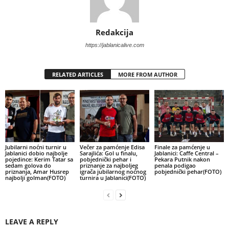
Redakcija
https://jablanicalive.com
RELATED ARTICLES
MORE FROM AUTHOR
Jubilarni noćni turnir u
Večer za pamćenje Edisa
Finale za pamćenje u
Jablanici dobio najbolje
Sarajlića: Gol u finalu,
Jablanici: Caffe Central –
pojedince: Kerim Tatar sa
pobjednički pehar i
Pekara Putnik nakon
sedam golova do
priznanje za najboljeg
penala podigao
priznanja, Amar Husrep
igrača jubilarnog noćnog
pobjednički pehar(FOTO)
najbolji golman(FOTO)
turnira u Jablanici(FOTO)
LEAVE A REPLY