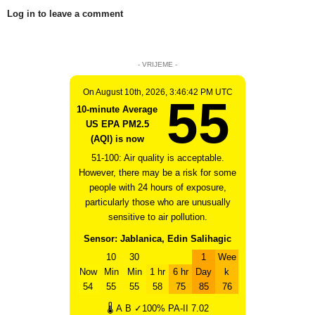
Log in to leave a comment
- VRIJEME -
On August 10th, 2026, 3:46:42 PM UTC
55
10-minute Average
US EPA PM2.5
(AQI) is now
51-100: Air quality is acceptable.
However, there may be a risk for some
people with 24 hours of exposure,
particularly those who are unusually
sensitive to air pollution.
Sensor: Jablanica, Edin Salihagic
10
30
1
Wee
Now
Min
Min
1 hr
6 hr
Day
k
54
55
55
58
75
85
76
🌡
A
B
✓100%
PA-II
7.02