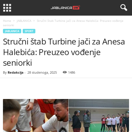
Home
JABLANICA
Stručni štab Turbine jači za Anesa Halebića: Preuzeo vođenje
seniorki
JABLANICA
SPORT
Stručni štab Turbine jači za Anesa
Halebića: Preuzeo vođenje
seniorki
By
Redakcija
-
28 studenoga, 2025
1486