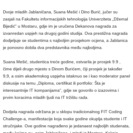
Dvoje mladih Jablaničana, Suana Mešić i Dino Burić, jučer su
zasjali na Fakultetu informacijskih tehnologija Univerziteta „Džemal
Bijedić“ u Mostaru, gdje im je uručena Dekanova nagrada za
izvanredan uspjeh na drugoj godini studija. Ova prestižna nagrada
dodjeljuje se studentima s najboljim prosjekom ocjena, a Jablanica
je ponosno dobila dva predstavnika među najboljima.
Suana Mešić, studentica treće godine, ostvarila je prosjek 9.9 ,
čime dijeli drugo mjesto s Dinom Burićem, čiji prosjek je također
9,9, a osim akademskog uspjeha istaknuo se i kao moderator panel
diskusije na temu „Diploma, certifikat ili portfolio: Šta je
interesantnije IT kompanijama“, gdje se govorilo o izazovima i
prvim koracima mladih ljudi na IT tržištu rada.
Dodjela nagrada održana je u sklopu tradicionalnog FIT Coding
Challenge-a, manifestacije koja svake godine okuplja studente i IT
stručnjake. Ove godine nagrađeno je jedanaest najboljih studenata,