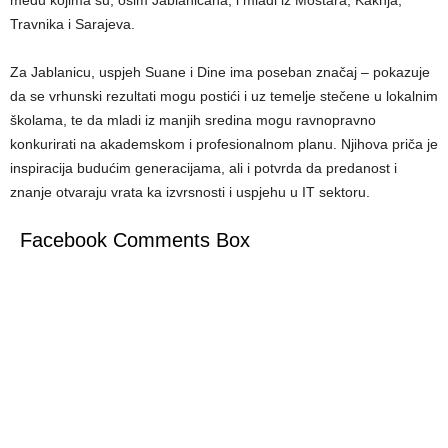
među kojima su, osim Jablaničana, i mladi iz Mostara, Kaknja,
Travnika i Sarajeva.
Za Jablanicu, uspjeh Suane i Dine ima poseban značaj – pokazuje
da se vrhunski rezultati mogu postići i uz temelje stečene u lokalnim
školama, te da mladi iz manjih sredina mogu ravnopravno
konkurirati na akademskom i profesionalnom planu. Njihova priča je
inspiracija budućim generacijama, ali i potvrda da predanost i
znanje otvaraju vrata ka izvrsnosti i uspjehu u IT sektoru.
Facebook Comments Box