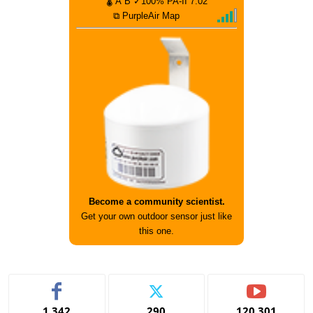
🌡
A
B
✓100%
PA-II
7.02
⧉ PurpleAir Map
Become a community scientist.
Get your own outdoor sensor just like
this one.
1,342
290
120,301