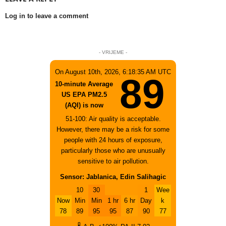
Log in to leave a comment
- VRIJEME -
On August 10th, 2026, 6:18:35 AM UTC
89
10-minute Average
US EPA PM2.5
(AQI) is now
51-100: Air quality is acceptable.
However, there may be a risk for some
people with 24 hours of exposure,
particularly those who are unusually
sensitive to air pollution.
Sensor: Jablanica, Edin Salihagic
10
30
1
Wee
Now
Min
Min
1 hr
6 hr
Day
k
78
89
95
95
87
90
77