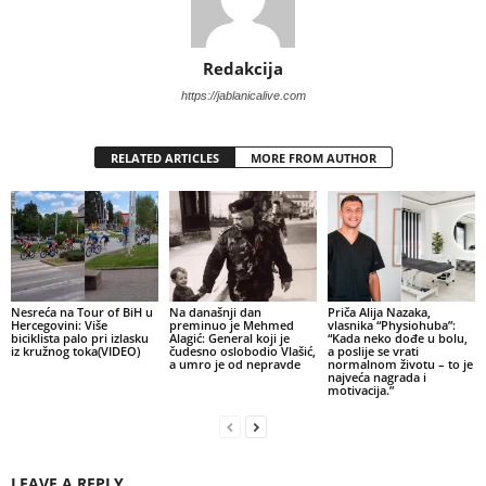
Redakcija
https://jablanicalive.com
RELATED ARTICLES
MORE FROM AUTHOR
Nesreća na Tour of BiH u
Na današnji dan
Priča Alija Nazaka,
Hercegovini: Više
preminuo je Mehmed
vlasnika “Physiohuba”:
biciklista palo pri izlasku
Alagić: General koji je
“Kada neko dođe u bolu,
iz kružnog toka(VIDEO)
čudesno oslobodio Vlašić,
a poslije se vrati
a umro je od nepravde
normalnom životu – to je
najveća nagrada i
motivacija.”
LEAVE A REPLY