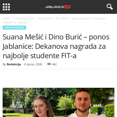
Home
Uncategorized
Suana Mešić i Dino Burić – ponos Jablanice: Dekanova
nagrada za najbolje...
UNCATEGORIZED
Suana Mešić i Dino Burić – ponos
Jablanice: Dekanova nagrada za
najbolje studente FIT-a
By
Redakcija
-
6 lipnja, 2026
442