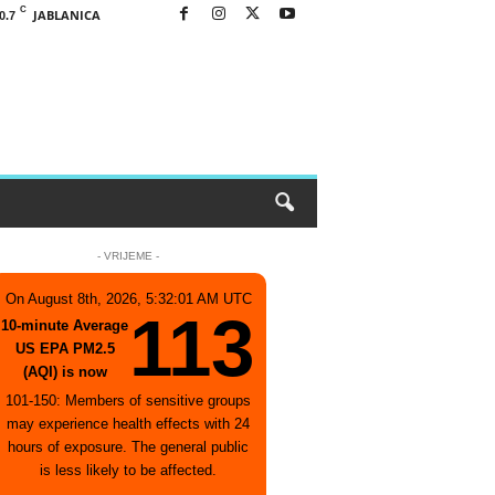
C
JABLANICA
0.7
- VRIJEME -
On August 8th, 2026, 5:32:01 AM UTC
113
10-minute Average
US EPA PM2.5
(AQI) is now
101-150: Members of sensitive groups
may experience health effects with 24
hours of exposure. The general public
is less likely to be affected.