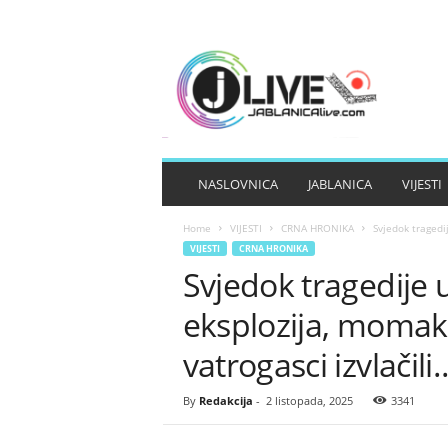
J
A
B
L
A
N
I
NASLOVNICA
JABLANICA
VIJESTI
C
A
Home
VIJESTI
CRNA HRONIKA
Svjedok tragedij
L
VIJESTI
CRNA HRONIKA
I
Svjedok tragedije 
V
E
eksplozija, momak 
vatrogasci izvlačili..
By
Redakcija
-
2 listopada, 2025
3341