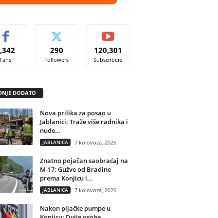
,342
290
120,301
Fans
Followers
Subscribers
DNJE DODATO
Nova prilika za posao u
Jablanici: Traže više radnika i
nude...
JABLANICA
7 kolovoza, 2026
Znatno pojačan saobraćaj na
M-17: Gužve od Bradine
prema Konjicu i...
JABLANICA
7 kolovoza, 2026
Nakon pljačke pumpe u
Konjicu: Dvije osobe