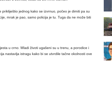
e prikliještio jednog kako se izvrnuo, počeo je dimiti pa su
icije, mrak je pao, samo policija je tu. Tuga da ne može biti
esta u crno. Mladi životi ugašeni su u trenu, a porodice i
licija nastavlja istragu kako bi se utvrdile tačne okolnosti ove