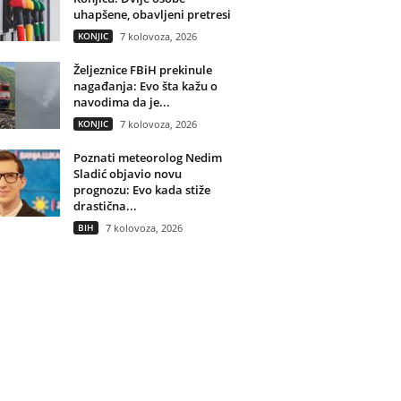
uhapšene, obavljeni pretresi
KONJIC
7 kolovoza, 2026
Željeznice FBiH prekinule
nagađanja: Evo šta kažu o
navodima da je...
KONJIC
7 kolovoza, 2026
Poznati meteorolog Nedim
Sladić objavio novu
prognozu: Evo kada stiže
drastična...
BIH
7 kolovoza, 2026