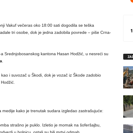
i Vakuf večeras oko 18:00 sati dogodila se teška
1
adale tri osobe, dok je jedna zadobila povrede – piše Crna-
P-a Srednjobosanskog kantona Hasan Hodžić, u nesreći su
ZA
a
.
, kao i suvozač u Škodi, dok je vozač iz Škode zadobio
 Hodžić.
 medije kako je trenutak sudara izgledao zastrašujuće:
mba strašno je puklo. Izletio je momak na šoferšajbu,
ezli u bolnicu, ostali su bili mrtvi odmah.