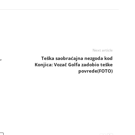
Next article
,
Teška saobraćajna nezgoda kod
a
Konjica: Vozač Golfa zadobio teške
povrede(FOTO)