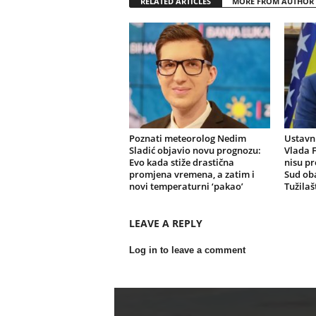
RELATED ARTICLES
MORE FROM AUTHOR
Poznati meteorolog Nedim
Ustavni
Sladić objavio novu prognozu:
Vlada F
Evo kada stiže drastična
nisu pr
promjena vremena, a zatim i
Sud oba
novi temperaturni ‘pakao’
Tužilaš
LEAVE A REPLY
Log in to leave a comment