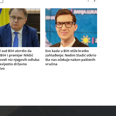
 sud BiH utvrdio da
Evo kada u BiH stiže kratko
BiH i premijer Nikšić
zahlađenje: Nedim Sladić otkrio
oveli niz njegovih odluka:
šta nas očekuje nakon paklenih
vijestio državno
vrućina
tvo