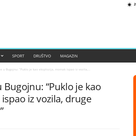
2
SPORT
DRUŠTVO
MAGAZIN
e u Bugojnu: “Puklo je kao eksplozija, momak ispao iz vozila,...
u Bugojnu: “Puklo je kao
ispao iz vozila, druge
”