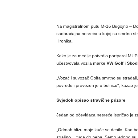
Na magistralnom putu M-16 Bugojno – Donj
saobraćajna nesreća u kojoj su smrtno str
Hronika.
Kako je za medije potvrdio portparol MU
učestvovala vozila marke
VW Golf
i
Škod
„Vozač i suvozač Golfa smrtno su stradali
povrede i prevezen je u bolnicu“, kazao je
Svjedok opisao stravične prizore
Jedan od očevidaca nesreće ispričao je za
„Odmah blizu moje kuće se desilo. Kao bo
strašno… tuga do neba. Samo jednog su odv