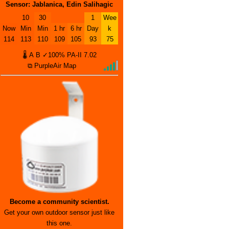
Sensor: Jablanica, Edin Salihagic
10
30
1
Wee
Now
Min
Min
1 hr
6 hr
Day
k
114
113
110
109
105
93
75
🌡
A
B
✓100%
PA-II
7.02
⧉ PurpleAir Map
Become a community scientist.
Get your own outdoor sensor just like
this one.