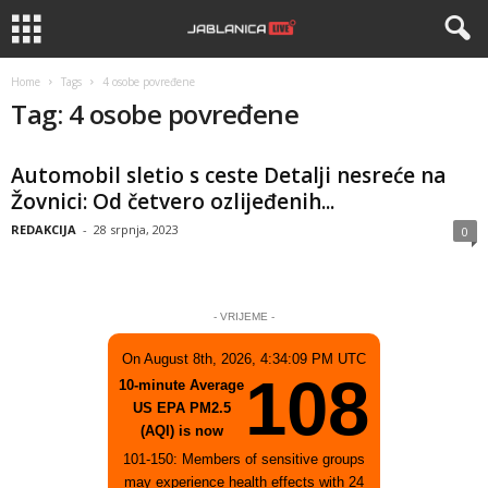
Home
Tags
4 osobe povređene
Tag: 4 osobe povređene
Automobil sletio s ceste Detalji nesreće na
Žovnici: Od četvero ozlijeđenih...
REDAKCIJA
-
28 srpnja, 2023
0
- VRIJEME -
On August 8th, 2026, 4:34:09 PM UTC
108
10-minute Average
US EPA PM2.5
(AQI) is now
101-150: Members of sensitive groups
may experience health effects with 24