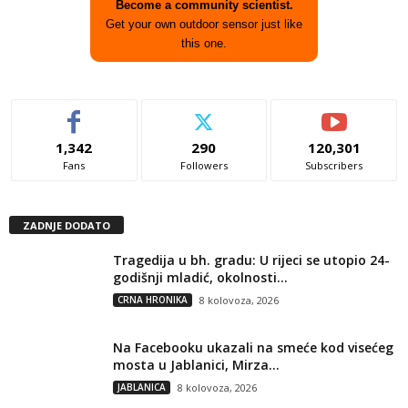
Become a community scientist.
Get your own outdoor sensor just like
this one.
1,342
290
120,301
Fans
Followers
Subscribers
ZADNJE DODATO
Tragedija u bh. gradu: U rijeci se utopio 24-
godišnji mladić, okolnosti...
CRNA HRONIKA
8 kolovoza, 2026
Na Facebooku ukazali na smeće kod visećeg
mosta u Jablanici, Mirza...
JABLANICA
8 kolovoza, 2026