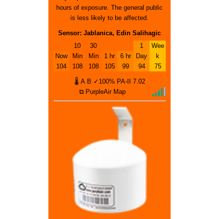
hours of exposure. The general public
is less likely to be affected.
Sensor: Jablanica, Edin Salihagic
10
30
1
Wee
Now
Min
Min
1 hr
6 hr
Day
k
104
108
108
105
99
94
75
🌡
A
B
✓100%
PA-II
7.02
⧉ PurpleAir Map