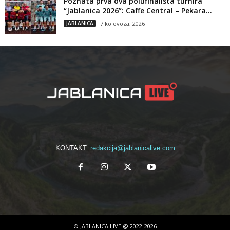
Poznata prva dva polufinalista turnira
“Jablanica 2026”: Caffe Central – Pekara...
JABLANICA
7 kolovoza, 2026
KONTAKT:
redakcija@jablanicalive.com
© JABLANICA LIVE @ 2022-2026