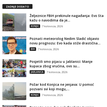
ZADNJE DODATO
Željeznice FBiH prekinule nagađanja: Evo šta
kažu o navodima da je...
KONJIC
7 kolovoza, 2026
Poznati meteorolog Nedim Sladić objavio
novu prognozu: Evo kada stiže drastična...
BIH
7 kolovoza, 2026
Posjetili smo pijacu u Jablanici: Manje
kupaca zbog vrućina, ovo su...
JABLANICA
7 kolovoza, 2026
Požar kod Konjica ne jenjava: U pomoć
pozvani svi koji mogu,...
KONJIC
7 kolovoza, 2026