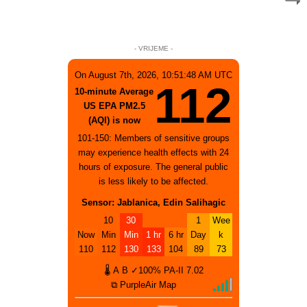
- VRIJEME -
On August 7th, 2026, 10:51:48 AM UTC
112
10-minute Average
US EPA PM2.5
(AQI) is now
101-150: Members of sensitive groups
may experience health effects with 24
hours of exposure. The general public
is less likely to be affected.
Sensor: Jablanica, Edin Salihagic
10
30
1
Wee
Now
Min
Min
1 hr
6 hr
Day
k
110
112
130
133
104
89
73
🌡
A
B
✓100%
PA-II
7.02
⧉ PurpleAir Map