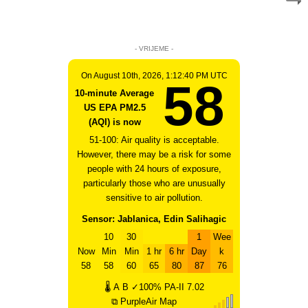
- VRIJEME -
On August 10th, 2026, 1:12:40 PM UTC
58
10-minute Average
US EPA PM2.5
(AQI) is now
51-100: Air quality is acceptable.
However, there may be a risk for some
people with 24 hours of exposure,
particularly those who are unusually
sensitive to air pollution.
Sensor: Jablanica, Edin Salihagic
10
30
1
Wee
Now
Min
Min
1 hr
6 hr
Day
k
58
58
60
65
80
87
76
🌡
A
B
✓100%
PA-II
7.02
⧉ PurpleAir Map