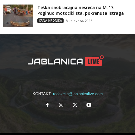
Teška saobraćajna nesreća na M-17:
Poginuo motociklista, pokrenuta istraga
CRNA HRONIKA
8 kolovoza, 2026
KONTAKT:
redakcija@jablanicalive.com