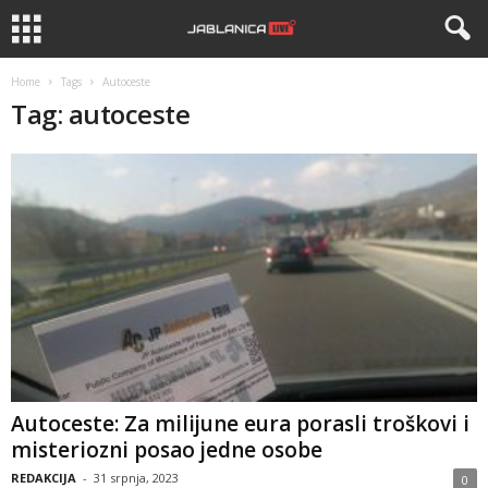
Home
Tags
Autoceste
Tag: autoceste
Autoceste: Za milijune eura porasli troškovi i
misteriozni posao jedne osobe
REDAKCIJA
-
31 srpnja, 2023
0