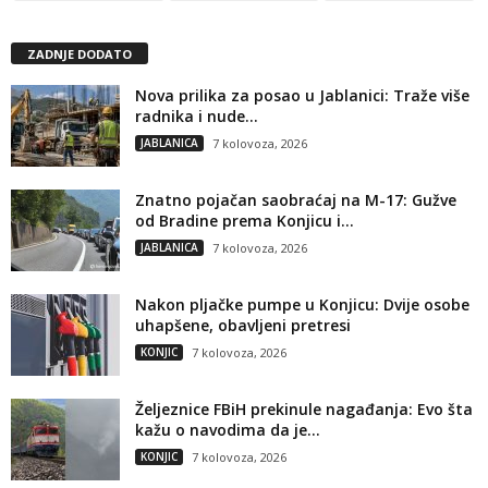
ZADNJE DODATO
Nova prilika za posao u Jablanici: Traže više
radnika i nude...
JABLANICA
7 kolovoza, 2026
Znatno pojačan saobraćaj na M-17: Gužve
od Bradine prema Konjicu i...
JABLANICA
7 kolovoza, 2026
Nakon pljačke pumpe u Konjicu: Dvije osobe
uhapšene, obavljeni pretresi
KONJIC
7 kolovoza, 2026
Željeznice FBiH prekinule nagađanja: Evo šta
kažu o navodima da je...
KONJIC
7 kolovoza, 2026