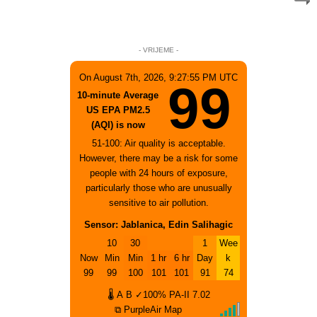
- VRIJEME -
On August 7th, 2026, 9:27:55 PM UTC
99
10-minute Average
US EPA PM2.5
(AQI) is now
51-100: Air quality is acceptable.
However, there may be a risk for some
people with 24 hours of exposure,
particularly those who are unusually
sensitive to air pollution.
Sensor: Jablanica, Edin Salihagic
10
30
1
Wee
Now
Min
Min
1 hr
6 hr
Day
k
99
99
100
101
101
91
74
🌡
A
B
✓100%
PA-II
7.02
⧉ PurpleAir Map