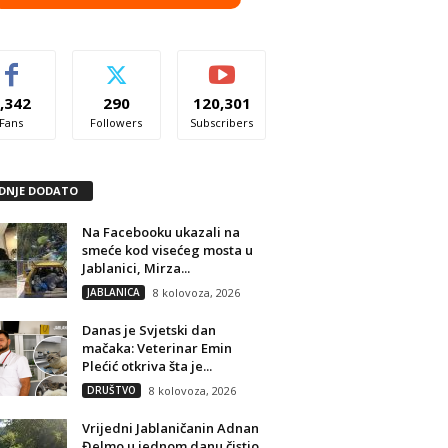
,342
290
120,301
Fans
Followers
Subscribers
DNJE DODATO
Na Facebooku ukazali na
smeće kod visećeg mosta u
Jablanici, Mirza...
JABLANICA
8 kolovoza, 2026
Danas je Svjetski dan
mačaka: Veterinar Emin
Plećić otkriva šta je...
DRUŠTVO
8 kolovoza, 2026
Vrijedni Jablaničanin Adnan
Đelmo u jednom danu čistio