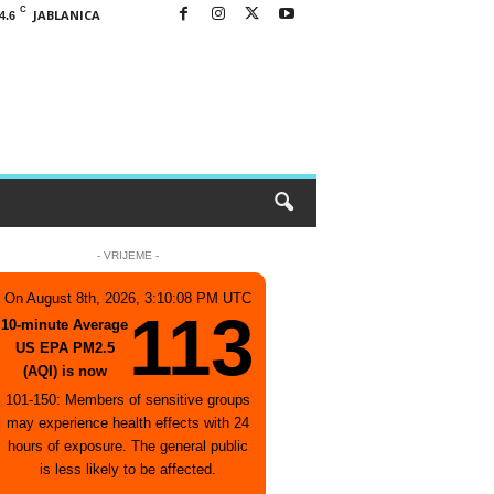
C
JABLANICA
4.6
- VRIJEME -
On August 8th, 2026, 3:10:08 PM UTC
113
10-minute Average
US EPA PM2.5
(AQI) is now
101-150: Members of sensitive groups
may experience health effects with 24
hours of exposure. The general public
is less likely to be affected.