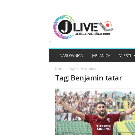
J
A
B
L
A
N
I
NASLOVNICA
JABLANICA
VIJESTI
C
A
Home
Tags
Benjamin tatar
L
Tag: Benjamin tatar
I
V
E