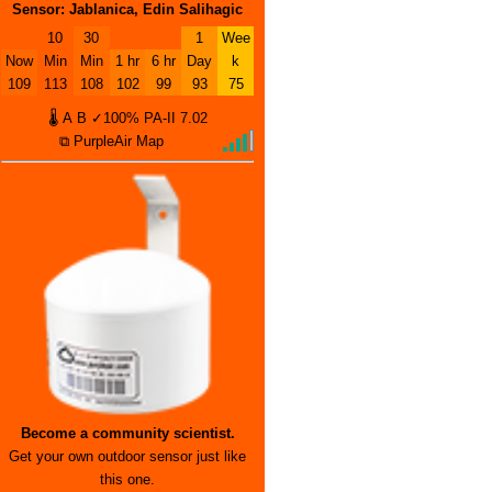
Sensor: Jablanica, Edin Salihagic
10
30
1
Wee
Now
Min
Min
1 hr
6 hr
Day
k
109
113
108
102
99
93
75
🌡
A
B
✓100%
PA-II
7.02
⧉ PurpleAir Map
Become a community scientist.
Get your own outdoor sensor just like
this one.