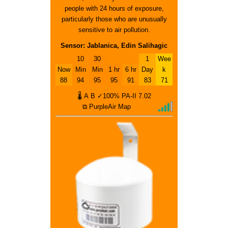
people with 24 hours of exposure,
particularly those who are unusually
sensitive to air pollution.
Sensor: Jablanica, Edin Salihagic
10
30
1
Wee
Now
Min
Min
1 hr
6 hr
Day
k
88
94
95
95
91
83
71
🌡
A
B
✓100%
PA-II
7.02
⧉ PurpleAir Map