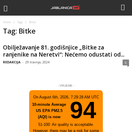
Home
Tags
Bitke
Tag: Bitke
Obilježavanje 81. godišnjice „Bitke za
ranjenike na Neretvi“: Nećemo odustati od...
REDAKCIJA
-
29 travnja, 2024
0
- VRIJEME -
On August 6th, 2026, 7:29:28 AM UTC
94
10-minute Average
US EPA PM2.5
(AQI) is now
51-100: Air quality is acceptable.
However, there may be a risk for some