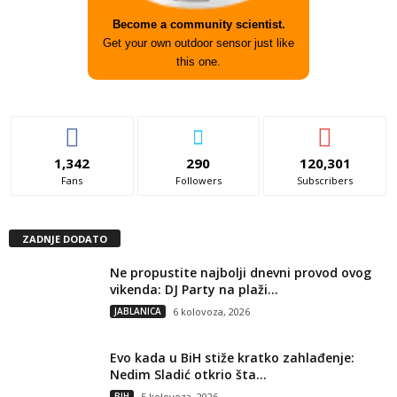
Become a community scientist.
Get your own outdoor sensor just like
this one.
1,342
290
120,301
Fans
Followers
Subscribers
ZADNJE DODATO
Ne propustite najbolji dnevni provod ovog
vikenda: DJ Party na plaži...
JABLANICA
6 kolovoza, 2026
Evo kada u BiH stiže kratko zahlađenje:
Nedim Sladić otkrio šta...
BIH
5 kolovoza, 2026