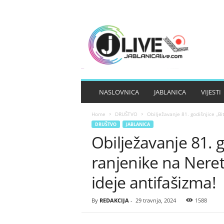
J
A
B
L
A
N
I
NASLOVNICA
JABLANICA
VIJESTI
C
A
Home
DRUŠTVO
Obilježavanje 81. godišnjice „Bi
L
DRUŠTVO
JABLANICA
I
Obilježavanje 81. g
V
E
ranjenike na Nere
ideje antifašizma!
By
REDAKCIJA
-
29 travnja, 2024
1588