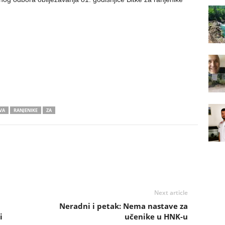
VA
RANJENIKE
ZA
Next article
Neradni i petak: Nema nastave za
i
učenike u HNK-u