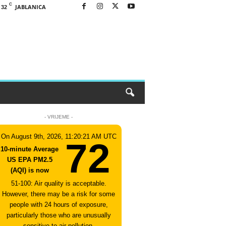
C
JABLANICA
32
- VRIJEME -
On August 9th, 2026, 11:20:21 AM UTC
72
10-minute Average
US EPA PM2.5
(AQI) is now
51-100: Air quality is acceptable.
However, there may be a risk for some
people with 24 hours of exposure,
particularly those who are unusually
sensitive to air pollution.