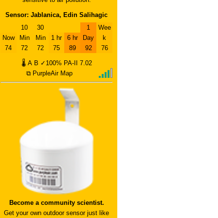
Sensor: Jablanica, Edin Salihagic
10
30
1
Wee
Now
Min
Min
1 hr
6 hr
Day
k
74
72
72
75
89
92
76
🌡
A
B
✓100%
PA-II
7.02
⧉ PurpleAir Map
Become a community scientist.
Get your own outdoor sensor just like