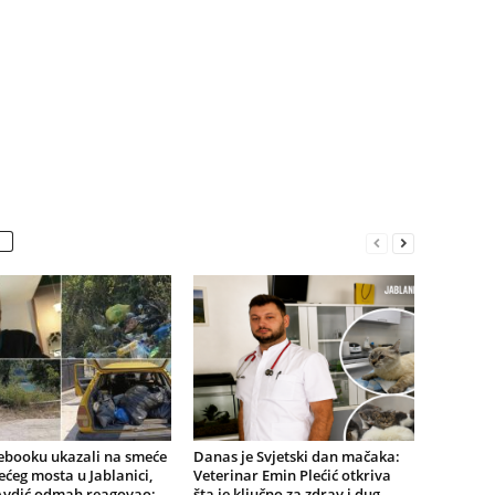
ebooku ukazali na smeće
Danas je Svjetski dan mačaka:
ećeg mosta u Jablanici,
Veterinar Emin Plećić otkriva
Avdić odmah reagovao:
šta je ključno za zdrav i dug