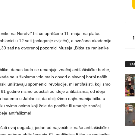
enike na Neretvi“ bit će upriličeno 11. maja, na platou
1
ablanici u 12 sati (polaganje cvijeća), a svečana akademija
,30 sati na otvorenoj pozornici Muzeja „Bitka za ranjenike
ZA
ike, danas kada se umanjuje značaj antifašističke borbe,
s kada se u školama vrlo malo govori o slavnoj borbi naših
ki uništavaju spomenici revolucije, mi antifašisti, koji smo
 81 godine nismo odustali od ideje antifašizma, od ideje
ja budemo u Jablanici, da obilježimo najhumaniju bitku u
ruku svima onima koji žele da ponište ili umanje značaj
deje antifašizma!
ti ovaj događaj, jedan od najvećih iz naše antifašističke
onog odbora obilježavanja 81. godišnjice Bitke za ranjenike