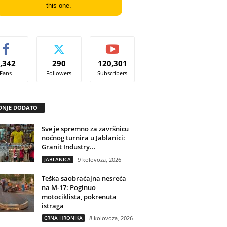
this one.
,342
290
120,301
Fans
Followers
Subscribers
DNJE DODATO
Sve je spremno za završnicu
noćnog turnira u Jablanici:
Granit Industry...
JABLANICA
9 kolovoza, 2026
Teška saobraćajna nesreća
na M-17: Poginuo
motociklista, pokrenuta
istraga
CRNA HRONIKA
8 kolovoza, 2026