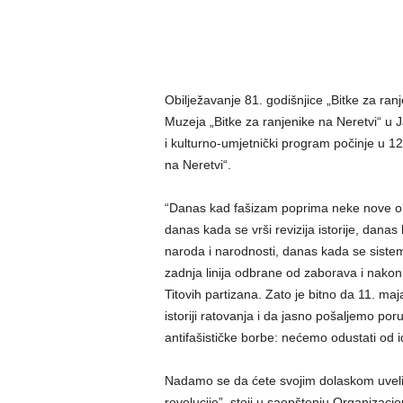
Obilježavanje 81. godišnjice „Bitke za ranj
Muzeja „Bitke za ranjenike na Neretvi“ u J
i kulturno-umjetnički program počinje u 12
na Neretvi“.
“Danas kad fašizam poprima neke nove obl
danas kada se vrši revizija istorije, dana
naroda i narodnosti, danas kada se sistems
zadnja linija odbrane od zaborava i nakon
Titovih partizana. Zato je bitno da 11. ma
istoriji ratovanja i da jasno pošaljemo po
antifašističke borbe: nećemo odustati od i
Nadamo se da ćete svojim dolaskom uveliča
revolucije”, stoji u saopštenju Organizaci