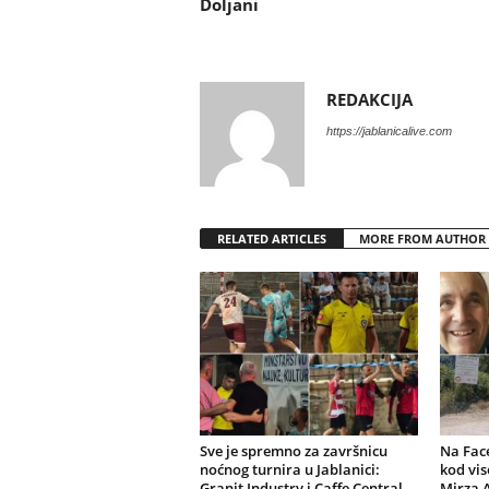
Doljani
REDAKCIJA
https://jablanicalive.com
RELATED ARTICLES
MORE FROM AUTHOR
Sve je spremno za završnicu
Na Fac
noćnog turnira u Jablanici:
kod vis
Granit Industry i Caffe Central –
Mirza 