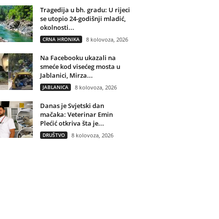
Tragedija u bh. gradu: U rijeci
se utopio 24-godišnji mladić,
okolnosti...
CRNA HRONIKA
8 kolovoza, 2026
Na Facebooku ukazali na
smeće kod visećeg mosta u
Jablanici, Mirza...
JABLANICA
8 kolovoza, 2026
Danas je Svjetski dan
mačaka: Veterinar Emin
Plećić otkriva šta je...
DRUŠTVO
8 kolovoza, 2026