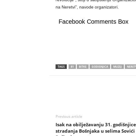
na Neretvi”, navode organizatori.
Facebook Comments Box
TAGS
81
BITKE
GODISNJICA
MUZEJ
NERET
Previous article
Isak na obilježavanju 31. godišnjice
stradanja Bošnjaka u selima Sovići 