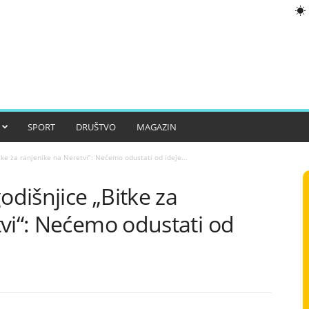
SPORT
DRUŠTVO
MAGAZIN
tke za ranjenike na Neretvi“: Nećemo odustati od ideje...
odišnjice „Bitke za
tvi“: Nećemo odustati od