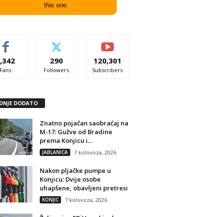
this one.
,342
290
120,301
Fans
Followers
Subscribers
DNJE DODATO
Znatno pojačan saobraćaj na
M-17: Gužve od Bradine
prema Konjicu i...
JABLANICA
7 kolovoza, 2026
Nakon pljačke pumpe u
Konjicu: Dvije osobe
uhapšene, obavljeni pretresi
KONJIC
7 kolovoza, 2026