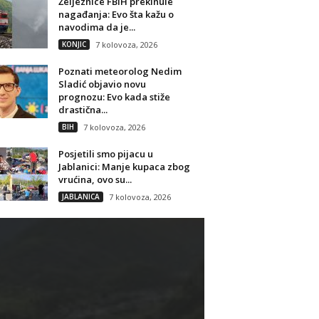
Željeznice FBiH prekinule
nagađanja: Evo šta kažu o
navodima da je...
KONJIC
7 kolovoza, 2026
Poznati meteorolog Nedim
Sladić objavio novu
prognozu: Evo kada stiže
drastična...
BIH
7 kolovoza, 2026
Posjetili smo pijacu u
Jablanici: Manje kupaca zbog
vrućina, ovo su...
JABLANICA
7 kolovoza, 2026