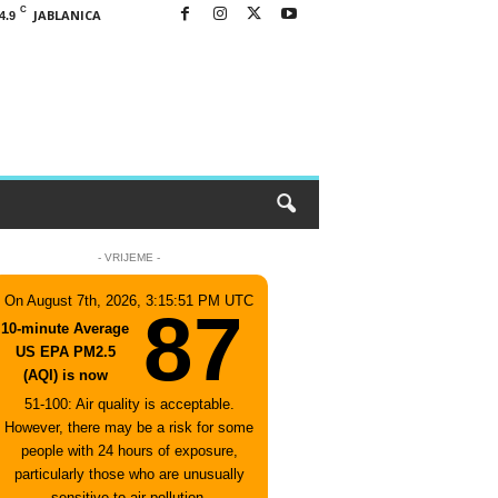
C
JABLANICA
4.9
- VRIJEME -
On August 7th, 2026, 3:15:51 PM UTC
87
10-minute Average
US EPA PM2.5
(AQI) is now
51-100: Air quality is acceptable.
However, there may be a risk for some
people with 24 hours of exposure,
particularly those who are unusually
sensitive to air pollution.