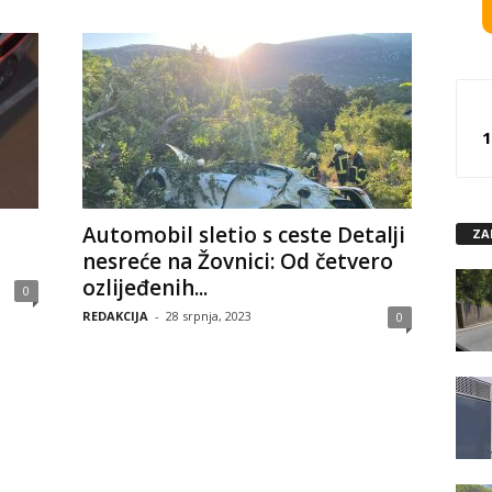
1
Automobil sletio s ceste Detalji
ZA
nesreće na Žovnici: Od četvero
ozlijeđenih...
0
REDAKCIJA
-
28 srpnja, 2023
0