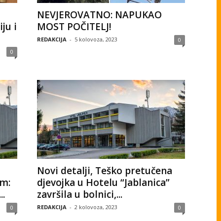
NEVJEROVATNO: NAPUKAO
ju i
MOST POČITELJ!
REDAKCIJA
-
5 kolovoza, 2023
0
0
Novi detalji, Teško pretučena
om:
djevojka u Hotelu “Jablanica”
..
završila u bolnici,...
REDAKCIJA
-
2 kolovoza, 2023
0
0