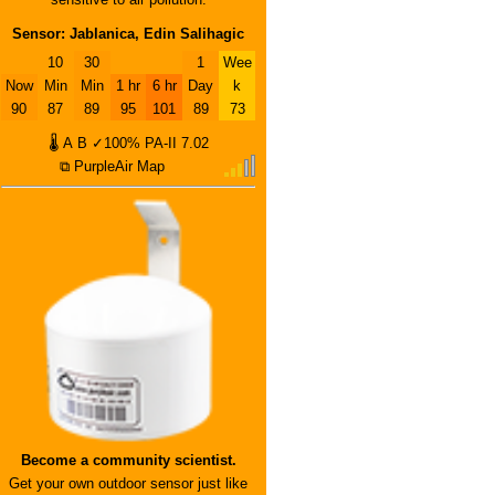
Sensor: Jablanica, Edin Salihagic
10
30
1
Wee
Now
Min
Min
1 hr
6 hr
Day
k
90
87
89
95
101
89
73
🌡
A
B
✓100%
PA-II
7.02
⧉ PurpleAir Map
Become a community scientist.
Get your own outdoor sensor just like