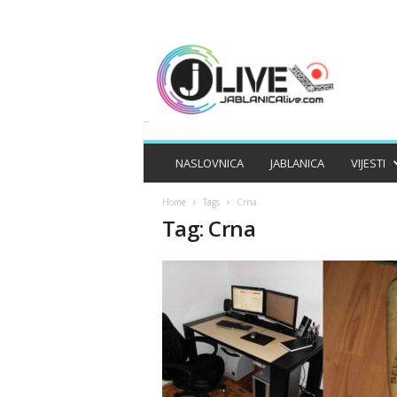
J
A
B
L
A
N
I
NASLOVNICA
JABLANICA
VIJESTI
C
A
Home
Tags
Crna
L
Tag: Crna
I
V
E