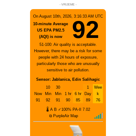
- VRIJEME -
On August 10th, 2026, 3:16:33 AM UTC
92
10-minute Average
US EPA PM2.5
(AQI) is now
51-100: Air quality is acceptable.
However, there may be a risk for some
people with 24 hours of exposure,
particularly those who are unusually
sensitive to air pollution.
Sensor: Jablanica, Edin Salihagic
10
30
1
Wee
Now
Min
Min
1 hr
6 hr
Day
k
91
92
91
90
85
89
76
🌡
A
B
✓100%
PA-II
7.02
⧉ PurpleAir Map