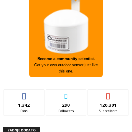
Become a community scientist.
Get your own outdoor sensor just like
this one.
1,342
290
120,301
Fans
Followers
Subscribers
ZADNJE DODATO