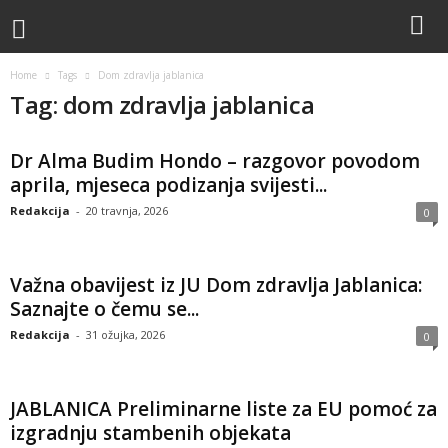
Home
Tags
Dom zdravlja jablanica
Tag: dom zdravlja jablanica
Dr Alma Budim Hondo – razgovor povodom
aprila, mjeseca podizanja svijesti...
Redakcija
-
20 travnja, 2026
0
Važna obavijest iz JU Dom zdravlja Jablanica:
Saznajte o čemu se...
Redakcija
-
31 ožujka, 2026
0
JABLANICA Preliminarne liste za EU pomoć za
izgradnju stambenih objekata