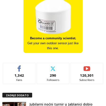
Become a community scientist.
Get your own outdoor sensor just like
this one.
1,342
290
120,301
Fans
Followers
Subscribers
ZADNJE DODATO
Jubilarni noćni turnir u Jablanici dobio