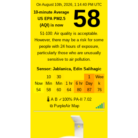
On August 10th, 2026, 1:14:40 PM UTC
58
10-minute Average
US EPA PM2.5
(AQI) is now
51-100: Air quality is acceptable.
However, there may be a risk for some
people with 24 hours of exposure,
particularly those who are unusually
sensitive to air pollution.
Sensor: Jablanica, Edin Salihagic
10
30
1
Wee
Now
Min
Min
1 hr
6 hr
Day
k
54
58
60
64
80
87
76
🌡
A
B
✓100%
PA-II
7.02
⧉ PurpleAir Map