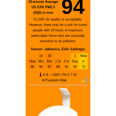
94
10-minute Average
US EPA PM2.5
(AQI) is now
51-100: Air quality is acceptable.
However, there may be a risk for some
people with 24 hours of exposure,
particularly those who are unusually
sensitive to air pollution.
Sensor: Jablanica, Edin Salihagic
10
30
1
Wee
Now
Min
Min
1 hr
6 hr
Day
k
96
94
97
96
91
82
71
🌡
A
B
✓100%
PA-II
7.02
⧉ PurpleAir Map