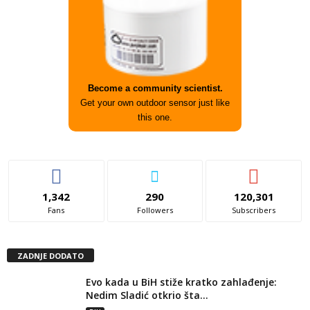
Become a community scientist.
Get your own outdoor sensor just like
this one.
1,342
290
120,301
Fans
Followers
Subscribers
ZADNJE DODATO
Evo kada u BiH stiže kratko zahlađenje:
Nedim Sladić otkrio šta...