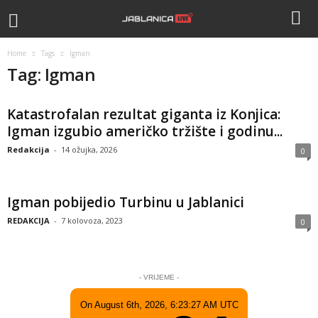
Home
Tags
Igman
Tag: Igman
Katastrofalan rezultat giganta iz Konjica:
Igman izgubio američko tržište i godinu...
Redakcija
-
14 ožujka, 2026
0
Igman pobijedio Turbinu u Jablanici
REDAKCIJA
-
7 kolovoza, 2023
0
- VRIJEME -
On August 6th, 2026, 6:23:27 AM UTC