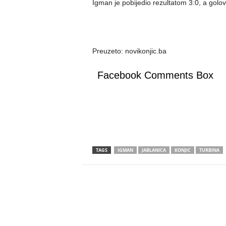
Igman je pobijedio rezultatom 3:0, a golove
Preuzeto: novikonjic.ba
Facebook Comments Box
TAGS
IGMAN
JABLANICA
KONJIC
TURBINA