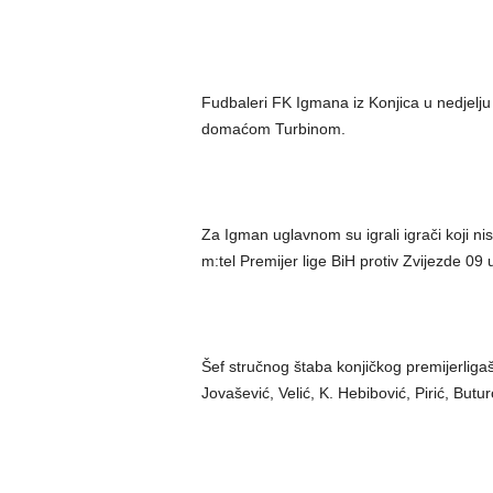
Fudbaleri FK Igmana iz Konjica u nedjelju 
domaćom Turbinom.
Za Igman uglavnom su igrali igrači koji ni
m:tel Premijer lige BiH protiv Zvijezde 09
Šef stručnog štaba konjičkog premijerliga
Jovašević, Velić, K. Hebibović, Pirić, Butu