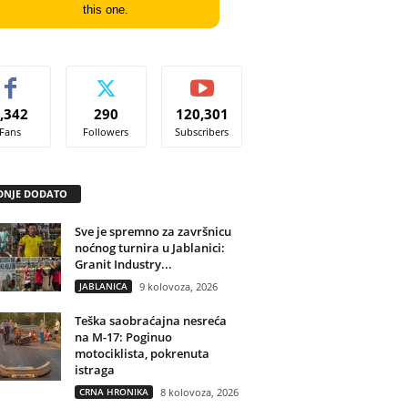
this one.
,342
290
120,301
Fans
Followers
Subscribers
DNJE DODATO
Sve je spremno za završnicu
noćnog turnira u Jablanici:
Granit Industry...
JABLANICA
9 kolovoza, 2026
Teška saobraćajna nesreća
na M-17: Poginuo
motociklista, pokrenuta
istraga
CRNA HRONIKA
8 kolovoza, 2026