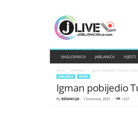
J
A
B
L
A
N
I
NASLOVNICA
JABLANICA
VIJESTI
C
A
Home
JABLANICA
Igman pobijedio Turbinu u Jabl
L
JABLANICA
SPORT
I
Igman pobijedio Tu
V
E
By
REDAKCIJA
-
7 kolovoza, 2023
1227