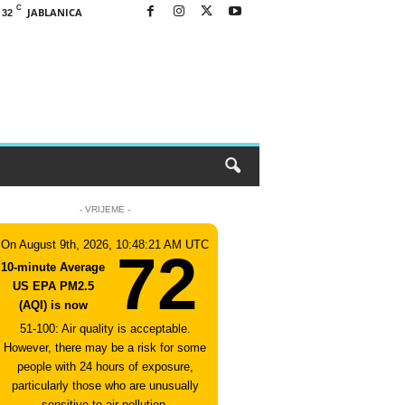
C
JABLANICA
32
- VRIJEME -
On August 9th, 2026, 10:48:21 AM UTC
72
10-minute Average
US EPA PM2.5
(AQI) is now
51-100: Air quality is acceptable.
However, there may be a risk for some
people with 24 hours of exposure,
particularly those who are unusually
sensitive to air pollution.