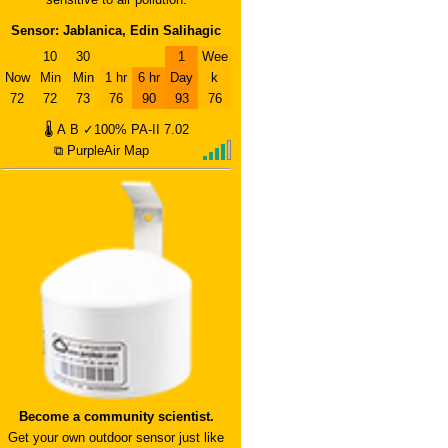
Sensor: Jablanica, Edin Salihagic
10
30
1
Wee
Now
Min
Min
1 hr
6 hr
Day
k
72
72
73
76
90
93
76
🌡
A
B
✓100%
PA-II
7.02
⧉ PurpleAir Map
Become a community scientist.
Get your own outdoor sensor just like