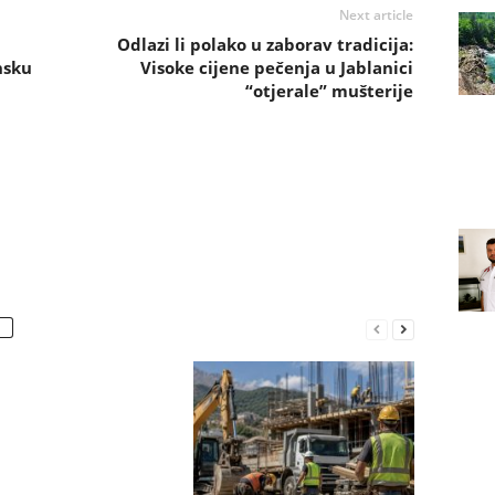
Next article
Odlazi li polako u zaborav tradicija:
nsku
Visoke cijene pečenja u Jablanici
“otjerale” mušterije