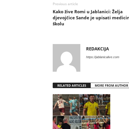
Previous article
Kako žive Romi u Jablanici: Želja
djevojčice Sande je upisati medici
školu
REDAKCIJA
https://jablanicalive.com
RELATED ARTICLES
MORE FROM AUTHOR