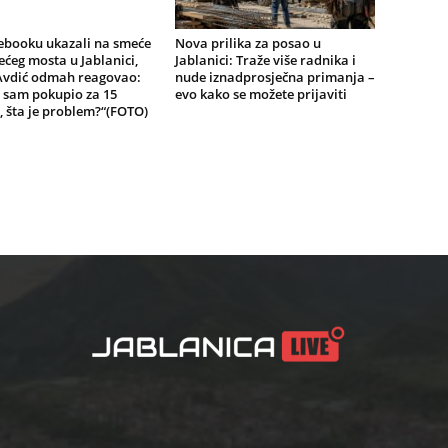
ebooku ukazali na smeće
Nova prilika za posao u
ećeg mosta u Jablanici,
Jablanici: Traže više radnika i
Avdić odmah reagovao:
nude iznadprosječna primanja –
 sam pokupio za 15
evo kako se možete prijaviti
 šta je problem?“(FOTO)