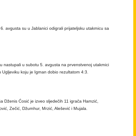
6. avgusta su u Jablanici odigrali prijateljsku utakmicu sa
su nastupali u subotu 5. avgusta na prvenstvenoj utakmici
 u Ugljeviku koju je Igman dobio rezultatom 4:3.
ša Dženis Ćosić je izveo sljedečih 11 igrača Hamzić,
rović, Zečić, Džumhur, Mrzić, Alešević i Mujala.