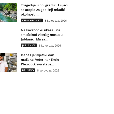
Tragedija u bh. gradu: U rijeci
se utopio 24-godišnji mladić,
okolnosti...
CRNA HRONIKA
8 kolovoza, 2026
Na Facebooku ukazali na
smeće kod visećeg mosta u
Jablanici, Mirza...
JABLANICA
8 kolovoza, 2026
Danas je Svjetski dan
mačaka: Veterinar Emin
Plećić otkriva šta je...
DRUŠTVO
8 kolovoza, 2026