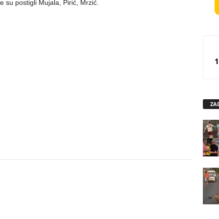
 su postigli Mujala, Pirić, Mrzić.
1
ZA