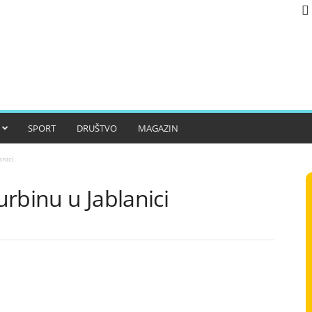
SPORT
DRUŠTVO
MAGAZIN
anici
rbinu u Jablanici