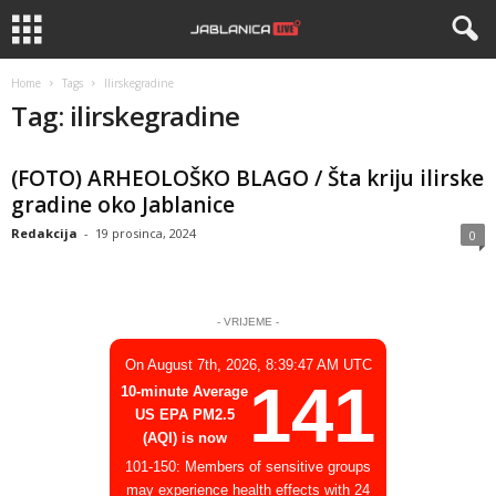
Home
Tags
Ilirskegradine
Tag: ilirskegradine
(FOTO) ARHEOLOŠKO BLAGO / Šta kriju ilirske
gradine oko Jablanice
Redakcija
-
19 prosinca, 2024
0
- VRIJEME -
On August 7th, 2026, 8:39:47 AM UTC
141
10-minute Average
US EPA PM2.5
(AQI) is now
101-150: Members of sensitive groups
may experience health effects with 24