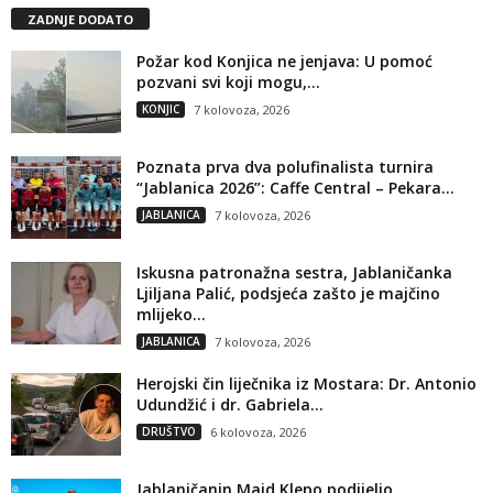
ZADNJE DODATO
Požar kod Konjica ne jenjava: U pomoć
pozvani svi koji mogu,...
KONJIC
7 kolovoza, 2026
Poznata prva dva polufinalista turnira
“Jablanica 2026”: Caffe Central – Pekara...
JABLANICA
7 kolovoza, 2026
Iskusna patronažna sestra, Jablaničanka
Ljiljana Palić, podsjeća zašto je majčino
mlijeko...
JABLANICA
7 kolovoza, 2026
Herojski čin liječnika iz Mostara: Dr. Antonio
Udundžić i dr. Gabriela...
DRUŠTVO
6 kolovoza, 2026
Jablaničanin Maid Klepo podijelio