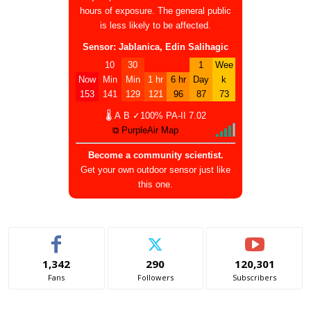
hours of exposure. The general public
is less likely to be affected.
Sensor: Jablanica, Edin Salihagic
10
30
1
Wee
Now
Min
Min
1 hr
6 hr
Day
k
153
141
129
121
96
87
73
🌡
A
B
✓100%
PA-II
7.02
⧉ PurpleAir Map
Become a community scientist.
Get your own outdoor sensor just like
this one.
1,342
290
120,301
Fans
Followers
Subscribers