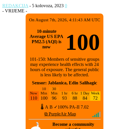
REDAKCIJA
-
5 kolovoza, 2023
0
- VRIJEME -
On August 7th, 2026, 4:11:43 AM UTC
10-minute
100
Average US EPA
PM2.5 (AQI) is
now
101-150: Members of sensitive groups
may experience health effects with 24
hours of exposure. The general public
is less likely to be affected.
Sensor: Jablanica, Edin Salihagic
10
30
Now
Min
Min
1 hr
6 hr
1 Day
Week
110
100
96
93
88
84
72
🌡
A
B
✓100%
PA-II
7.02
⧉ PurpleAir Map
Become a community