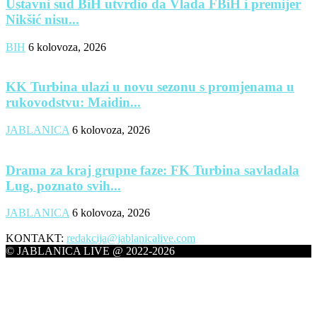
Ustavni sud BiH utvrdio da Vlada FBiH i premijer
Nikšić nisu...
BIH
6 kolovoza, 2026
KK Turbina ulazi u novu sezonu s promjenama u
rukovodstvu: Maidin...
JABLANICA
6 kolovoza, 2026
Drama za kraj grupne faze: FK Turbina savladala
Lug, poznato svih...
JABLANICA
6 kolovoza, 2026
KONTAKT:
redakcija@jablanicalive.com
© JABLANICA LIVE @ 2022-2026