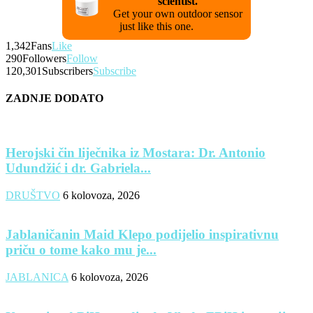
scientist.
Get your own outdoor sensor
just like this one.
1,342
Fans
Like
290
Followers
Follow
120,301
Subscribers
Subscribe
ZADNJE DODATO
Herojski čin liječnika iz Mostara: Dr. Antonio
Udundžić i dr. Gabriela...
DRUŠTVO
6 kolovoza, 2026
Jablaničanin Maid Klepo podijelio inspirativnu
priču o tome kako mu je...
JABLANICA
6 kolovoza, 2026