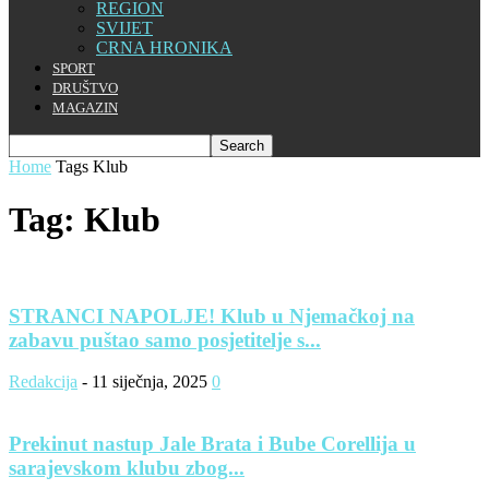
REGION
SVIJET
CRNA HRONIKA
SPORT
DRUŠTVO
MAGAZIN
Home
Tags
Klub
Tag: Klub
STRANCI NAPOLJE! Klub u Njemačkoj na
zabavu puštao samo posjetitelje s...
Redakcija
-
11 siječnja, 2025
0
Prekinut nastup Jale Brata i Bube Corellija u
sarajevskom klubu zbog...