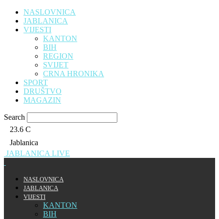
NASLOVNICA
JABLANICA
VIJESTI
KANTON
BIH
REGION
SVIJET
CRNA HRONIKA
SPORT
DRUŠTVO
MAGAZIN
Search
23.6
C
Jablanica
JABLANICA LIVE
NASLOVNICA
JABLANICA
VIJESTI
KANTON
BIH