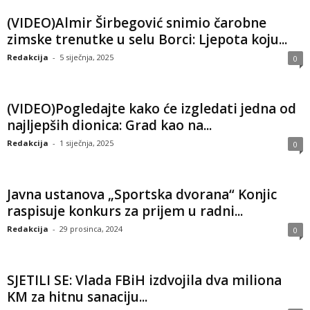
(VIDEO)Almir Širbegović snimio čarobne
zimske trenutke u selu Borci: Ljepota koju...
Redakcija
-
5 siječnja, 2025
0
(VIDEO)Pogledajte kako će izgledati jedna od
najljepših dionica: Grad kao na...
Redakcija
-
1 siječnja, 2025
0
Javna ustanova „Sportska dvorana“ Konjic
raspisuje konkurs za prijem u radni...
Redakcija
-
29 prosinca, 2024
0
SJETILI SE: Vlada FBiH izdvojila dva miliona
KM za hitnu sanaciju...