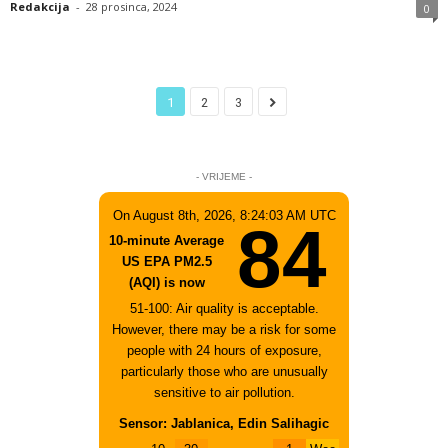
Redakcija
-
28 prosinca, 2024
0
1
2
3
- VRIJEME -
On August 8th, 2026, 8:24:03 AM UTC
84
10-minute Average
US EPA PM2.5
(AQI) is now
51-100: Air quality is acceptable.
However, there may be a risk for some
people with 24 hours of exposure,
particularly those who are unusually
sensitive to air pollution.
Sensor: Jablanica, Edin Salihagic