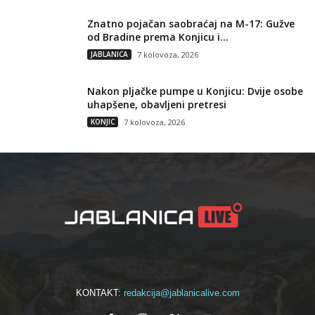
Znatno pojačan saobraćaj na M-17: Gužve
od Bradine prema Konjicu i...
JABLANICA
7 kolovoza, 2026
Nakon pljačke pumpe u Konjicu: Dvije osobe
uhapšene, obavljeni pretresi
KONJIC
7 kolovoza, 2026
KONTAKT:
redakcija@jablanicalive.com