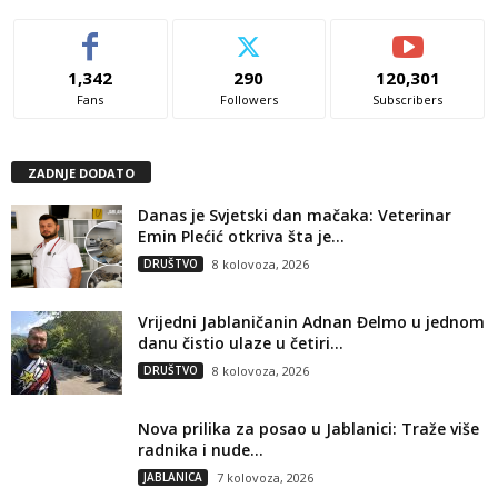
1,342
290
120,301
Fans
Followers
Subscribers
ZADNJE DODATO
Danas je Svjetski dan mačaka: Veterinar
Emin Plećić otkriva šta je...
DRUŠTVO
8 kolovoza, 2026
Vrijedni Jablaničanin Adnan Đelmo u jednom
danu čistio ulaze u četiri...
DRUŠTVO
8 kolovoza, 2026
Nova prilika za posao u Jablanici: Traže više
radnika i nude...
JABLANICA
7 kolovoza, 2026