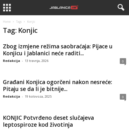
Home
Tags
Konjic
Tag: Konjic
Zbog izmjene režima saobraćaja: Pijace u
Konjicu i Jablanici neće raditi...
Redakcija
-
13 travnja, 2026
0
Građani Konjica ogorčeni nakon nesreće:
Pitaju se da li je bitnije...
Redakcija
-
19 kolovoza, 2025
0
KONJIC Potvrđeno deset slučajeva
leptospiroze kod životinja