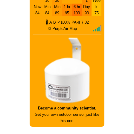
10
30
1
Wee
Now
Min
Min
1 hr
6 hr
Day
k
84
84
89
95
103
93
75
🌡
A
B
✓100%
PA-II
7.02
⧉ PurpleAir Map
Become a community scientist.
Get your own outdoor sensor just like
this one.