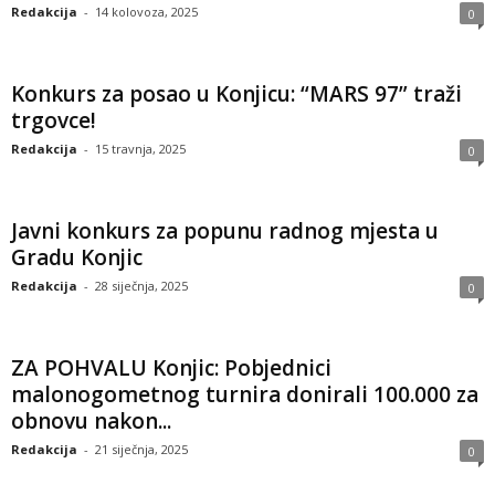
Redakcija
-
14 kolovoza, 2025
0
Konkurs za posao u Konjicu: “MARS 97” traži
trgovce!
Redakcija
-
15 travnja, 2025
0
Javni konkurs za popunu radnog mjesta u
Gradu Konjic
Redakcija
-
28 siječnja, 2025
0
ZA POHVALU Konjic: Pobjednici
malonogometnog turnira donirali 100.000 za
obnovu nakon...
Redakcija
-
21 siječnja, 2025
0