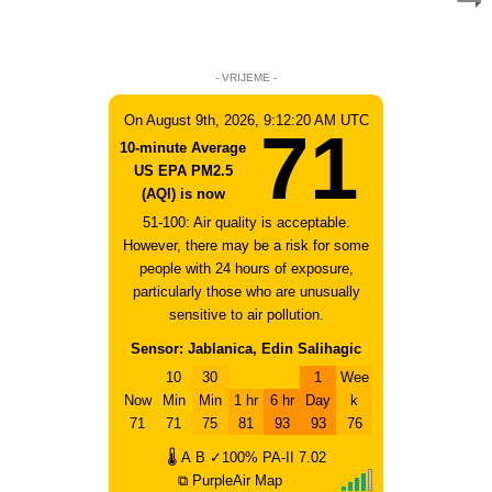
- VRIJEME -
On August 9th, 2026, 9:12:20 AM UTC
71
10-minute Average
US EPA PM2.5
(AQI) is now
51-100: Air quality is acceptable.
However, there may be a risk for some
people with 24 hours of exposure,
particularly those who are unusually
sensitive to air pollution.
Sensor: Jablanica, Edin Salihagic
10
30
1
Wee
Now
Min
Min
1 hr
6 hr
Day
k
71
71
75
81
93
93
76
🌡
A
B
✓100%
PA-II
7.02
⧉ PurpleAir Map