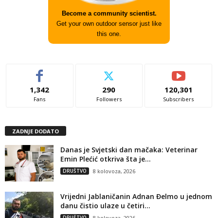
Become a community scientist.
Get your own outdoor sensor just like
this one.
1,342
290
120,301
Fans
Followers
Subscribers
ZADNJE DODATO
Danas je Svjetski dan mačaka: Veterinar
Emin Plećić otkriva šta je...
DRUŠTVO
8 kolovoza, 2026
Vrijedni Jablaničanin Adnan Đelmo u jednom
danu čistio ulaze u četiri...
DRUŠTVO
8 kolovoza, 2026