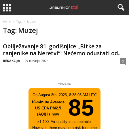
Home
Tags
Muzej
Tag: Muzej
Obilježavanje 81. godišnjice „Bitke za
ranjenike na Neretvi“: Nećemo odustati od...
REDAKCIJA
-
29 travnja, 2024
0
- VRIJEME -
On August 8th, 2026, 8:38:03 AM UTC
85
10-minute Average
US EPA PM2.5
(AQI) is now
51-100: Air quality is acceptable.
However, there may be a risk for some