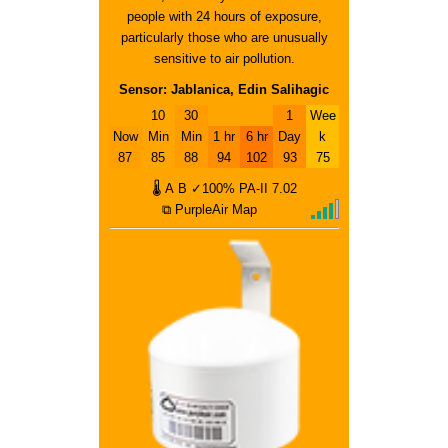
people with 24 hours of exposure,
particularly those who are unusually
sensitive to air pollution.
Sensor: Jablanica, Edin Salihagic
10
30
1
Wee
Now
Min
Min
1 hr
6 hr
Day
k
87
85
88
94
102
93
75
🌡
A
B
✓100%
PA-II
7.02
⧉ PurpleAir Map