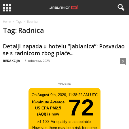
Home
Tags
Radnica
Tag: Radnica
Detalji napada u hotelu “Jablanica”: Posvađao
se s radnicom zbog plaće...
REDAKCIJA
-
3 kolovoza, 2023
0
- VRIJEME -
On August 9th, 2026, 11:38:22 AM UTC
72
10-minute Average
US EPA PM2.5
(AQI) is now
51-100: Air quality is acceptable.
However, there may be a risk for some