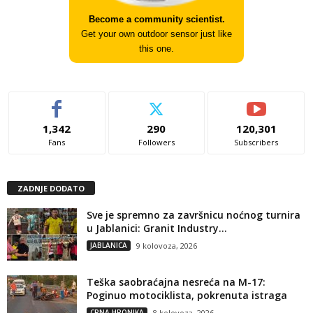
Become a community scientist.
Get your own outdoor sensor just like
this one.
1,342
290
120,301
Fans
Followers
Subscribers
ZADNJE DODATO
Sve je spremno za završnicu noćnog turnira
u Jablanici: Granit Industry...
JABLANICA
9 kolovoza, 2026
Teška saobraćajna nesreća na M-17:
Poginuo motociklista, pokrenuta istraga
CRNA HRONIKA
8 kolovoza, 2026