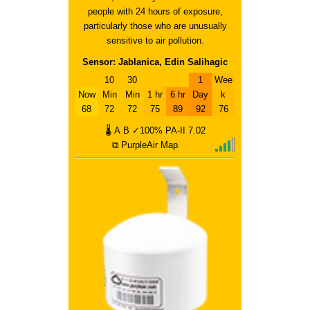
people with 24 hours of exposure,
particularly those who are unusually
sensitive to air pollution.
Sensor: Jablanica, Edin Salihagic
10
30
1
Wee
Now
Min
Min
1 hr
6 hr
Day
k
68
72
72
75
89
92
76
🌡
A
B
✓100%
PA-II
7.02
⧉ PurpleAir Map