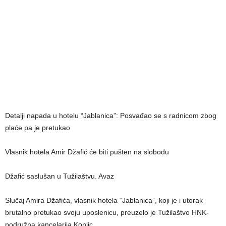
Detalji napada u hotelu “Jablanica”: Posvađao se s radnicom zbog
plaće pa je pretukao
Vlasnik hotela Amir Džafić će biti pušten na slobodu
Džafić saslušan u Tužilaštvu. Avaz
Slučaj Amira Džafića, vlasnik hotela “Jablanica”, koji je i utorak
brutalno pretukao svoju uposlenicu, preuzelo je Tužilaštvo HNK-
podružna kancelarija Konjic.