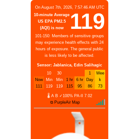
On August 7th, 2026, 7:57:46 AM UTC
119
10-minute Average
US EPA PM2.5
(AQI) is now
101-150: Members of sensitive groups
may experience health effects with 24
hours of exposure. The general public
is less likely to be affected.
Sensor: Jablanica, Edin Salihagic
10
30
1
Wee
Now
Min
Min
1 hr
6 hr
Day
k
111
119
119
115
95
86
73
🌡
A
B
✓100%
PA-II
7.02
⧉ PurpleAir Map