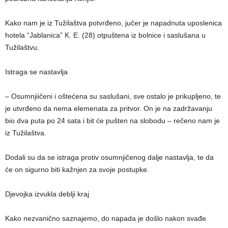
Kako nam je iz Tužilaštva potvrđeno, jučer je napadnuta uposlenica
hotela “Jablanica” K. E. (28) otpuštena iz bolnice i saslušana u
Tužilaštvu.
Istraga se nastavlja
– Osumnjiičeni i oštećena su saslušani, sve ostalo je prikupljeno, te
je utvrđeno da nema elemenata za pritvor. On je na zadržavanju
bio dva puta po 24 sata i bit će pušten na slobodu – rečeno nam je
iz Tužilaštva.
Dodali su da se istraga protiv osumnjičenog dalje nastavlja, te da
će on sigurno biti kažnjen za svoje postupke.
Djevojka izvukla deblji kraj
Kako nezvanično saznajemo, do napada je došlo nakon svađe