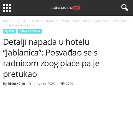
Home
VIJESTI
CRNA HRONIKA
Detalji napada u hotelu “Jablanica”: Posvađao se
s radnicom zbog plaće pa...
VIJESTI
CRNA HRONIKA
Detalji napada u hotelu
“Jablanica”: Posvađao se s
radnicom zbog plaće pa je
pretukao
By
REDAKCIJA
-
3 kolovoza, 2023
2700