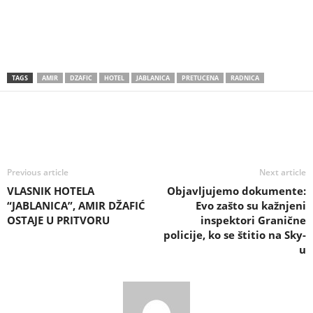
TAGS
AMIR
DZAFIC
HOTEL
JABLANICA
PRETUCENA
RADNICA
Previous article
Next article
VLASNIK HOTELA
Objavljujemo dokumente:
“JABLANICA”, AMIR DŽAFIĆ
Evo zašto su kažnjeni
OSTAJE U PRITVORU
inspektori Granične
policije, ko se štitio na Sky-
u