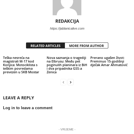
REDAKCIJA
https://jablanicalive.com
RELATED ARTICLES
MORE FROM AUTHOR
Teška nesreća na
Nova saznanja o tragediji
Prerano ugašen život:
magistrali M-17 kod
na Elbrusu: Među pet
Preminuo 15-godišnji
Konjica: Motociklista s
poginulih planinara iz BiH
dječak Amar Ahmatović
teškim povredama
i dva pripadnika GSS-a
prevezen u SKB Mostar
Zenica
LEAVE A REPLY
Log in to leave a comment
- VRIJEME -