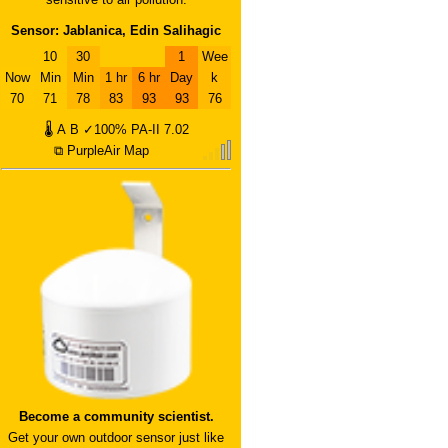
Sensor: Jablanica, Edin Salihagic
10
30
1
Wee
Now
Min
Min
1 hr
6 hr
Day
k
70
71
78
83
93
93
76
🌡
A
B
✓100%
PA-II
7.02
⧉ PurpleAir Map
Become a community scientist.
Get your own outdoor sensor just like