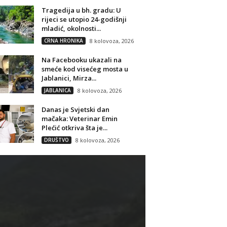
Tragedija u bh. gradu: U
rijeci se utopio 24-godišnji
mladić, okolnosti...
CRNA HRONIKA
8 kolovoza, 2026
Na Facebooku ukazali na
smeće kod visećeg mosta u
Jablanici, Mirza...
JABLANICA
8 kolovoza, 2026
Danas je Svjetski dan
mačaka: Veterinar Emin
Plećić otkriva šta je...
DRUŠTVO
8 kolovoza, 2026