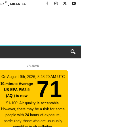
C
JABLANICA
6.7
- VRIJEME -
On August 9th, 2026, 8:48:20 AM UTC
71
10-minute Average
US EPA PM2.5
(AQI) is now
51-100: Air quality is acceptable.
However, there may be a risk for some
people with 24 hours of exposure,
particularly those who are unusually
sensitive to air pollution.