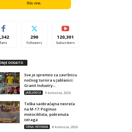
this one.
,342
290
120,301
Fans
Followers
Subscribers
DNJE DODATO
Sve je spremno za završnicu
noćnog turnira u Jablanici:
Granit Industry...
JABLANICA
9 kolovoza, 2026
Teška saobraćajna nesreća
na M-17: Poginuo
motociklista, pokrenuta
istraga
CRNA HRONIKA
8 kolovoza, 2026