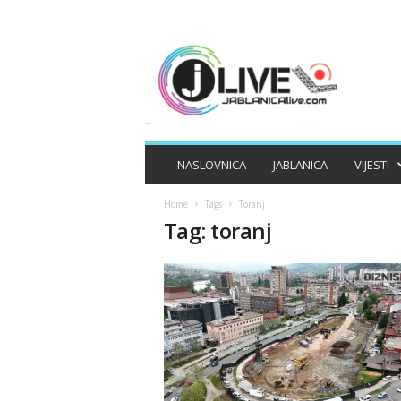
J
A
B
L
A
N
I
NASLOVNICA
JABLANICA
VIJESTI
C
A
Home
Tags
Toranj
L
Tag: toranj
I
V
E