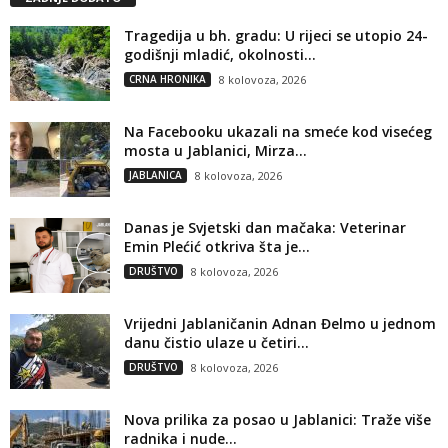
Tragedija u bh. gradu: U rijeci se utopio 24-
godišnji mladić, okolnosti...
CRNA HRONIKA
8 kolovoza, 2026
Na Facebooku ukazali na smeće kod visećeg
mosta u Jablanici, Mirza...
JABLANICA
8 kolovoza, 2026
Danas je Svjetski dan mačaka: Veterinar
Emin Plećić otkriva šta je...
DRUŠTVO
8 kolovoza, 2026
Vrijedni Jablaničanin Adnan Đelmo u jednom
danu čistio ulaze u četiri...
DRUŠTVO
8 kolovoza, 2026
Nova prilika za posao u Jablanici: Traže više
radnika i nude...