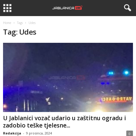
Home
Tags
Udes
Tag: Udes
U Jablanici vozač udario u zaštitnu ogradu i
zadobio teške tjelesne...
Redakcija
-
9 prosinca, 2024
0