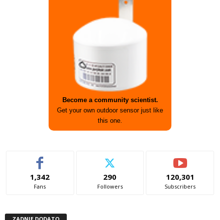
Become a community scientist.
Get your own outdoor sensor just like
this one.
1,342
290
120,301
Fans
Followers
Subscribers
ZADNJE DODATO