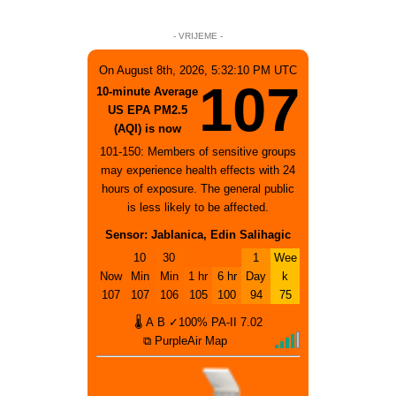
- VRIJEME -
On August 8th, 2026, 5:32:10 PM UTC
107
10-minute Average
US EPA PM2.5
(AQI) is now
101-150: Members of sensitive groups
may experience health effects with 24
hours of exposure. The general public
is less likely to be affected.
Sensor: Jablanica, Edin Salihagic
10
30
1
Wee
Now
Min
Min
1 hr
6 hr
Day
k
107
107
106
105
100
94
75
🌡
A
B
✓100%
PA-II
7.02
⧉ PurpleAir Map