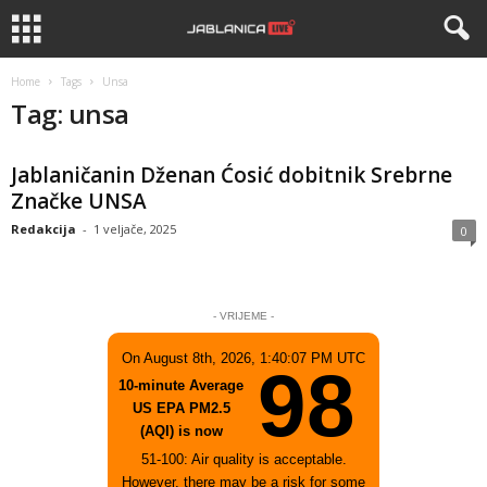
Home
Tags
Unsa
Tag: unsa
Jablaničanin Dženan Ćosić dobitnik Srebrne
Značke UNSA
Redakcija
-
1 veljače, 2025
0
- VRIJEME -
On August 8th, 2026, 1:40:07 PM UTC
98
10-minute Average
US EPA PM2.5
(AQI) is now
51-100: Air quality is acceptable.
However, there may be a risk for some