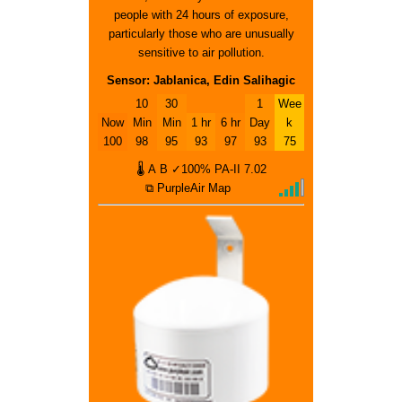
people with 24 hours of exposure,
particularly those who are unusually
sensitive to air pollution.
Sensor: Jablanica, Edin Salihagic
10
30
1
Wee
Now
Min
Min
1 hr
6 hr
Day
k
100
98
95
93
97
93
75
🌡
A
B
✓100%
PA-II
7.02
⧉ PurpleAir Map