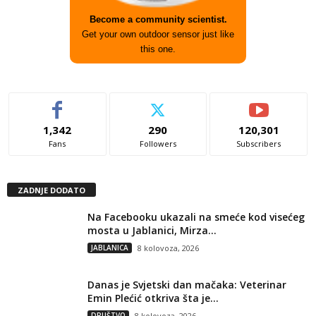
Become a community scientist.
Get your own outdoor sensor just like
this one.
1,342
290
120,301
Fans
Followers
Subscribers
ZADNJE DODATO
Na Facebooku ukazali na smeće kod visećeg
mosta u Jablanici, Mirza...
JABLANICA
8 kolovoza, 2026
Danas je Svjetski dan mačaka: Veterinar
Emin Plećić otkriva šta je...
DRUŠTVO
8 kolovoza, 2026