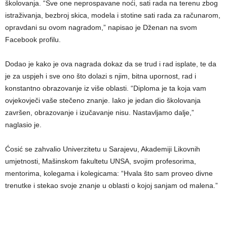
školovanja. “Sve one neprospavane noći, sati rada na terenu zbog
istraživanja, bezbroj skica, modela i stotine sati rada za računarom,
opravdani su ovom nagradom,” napisao je Dženan na svom
Facebook profilu.
Dodao je kako je ova nagrada dokaz da se trud i rad isplate, te da
je za uspjeh i sve ono što dolazi s njim, bitna upornost, rad i
konstantno obrazovanje iz više oblasti. “Diploma je ta koja vam
ovjekovječi vaše stečeno znanje. Iako je jedan dio školovanja
završen, obrazovanje i izučavanje nisu. Nastavljamo dalje,”
naglasio je.
Ćosić se zahvalio Univerzitetu u Sarajevu, Akademiji Likovnih
umjetnosti, Mašinskom fakultetu UNSA, svojim profesorima,
mentorima, kolegama i kolegicama: “Hvala što sam proveo divne
trenutke i stekao svoje znanje u oblasti o kojoj sanjam od malena.”