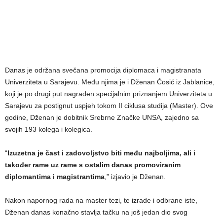
Danas je održana svečana promocija diplomaca i magistranata
Univerziteta u Sarajevu. Među njima je i Dženan Ćosić iz Jablanice,
koji je po drugi put nagrađen specijalnim priznanjem Univerziteta u
Sarajevu za postignut uspjeh tokom II ciklusa studija (Master). Ove
godine, Dženan je dobitnik Srebrne Značke UNSA, zajedno sa
svojih 193 kolega i kolegica.
“
Izuzetna je čast i zadovoljstvo biti među najboljima, ali i
također rame uz rame s ostalim danas promoviranim
diplomantima i magistrantima
,” izjavio je Dženan.
Nakon napornog rada na master tezi, te izrade i odbrane iste,
Dženan danas konačno stavlja tačku na još jedan dio svog