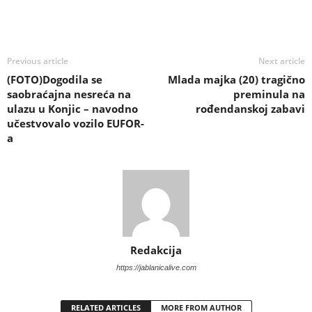
Previous article
Next article
(FOTO)Dogodila se
Mlada majka (20) tragično
saobraćajna nesreća na
preminula na
ulazu u Konjic – navodno
rođendanskoj zabavi
učestvovalo vozilo EUFOR-
a
Redakcija
https://jablanicalive.com
RELATED ARTICLES
MORE FROM AUTHOR