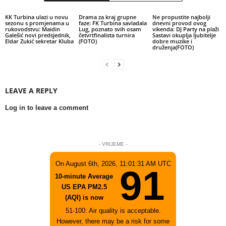
KK Turbina ulazi u novu
Drama za kraj grupne
Ne propustite najbolji
sezonu s promjenama u
faze: FK Turbina savladala
dnevni provod ovog
rukovodstvu: Maidin
Lug, poznato svih osam
vikenda: DJ Party na plaži
Galešić novi predsjednik,
četvrtfinalista turnira
Sastavi okuplja ljubitelje
Eldar Zukić sekretar Kluba
(FOTO)
dobre muzike i
druženja(FOTO)
LEAVE A REPLY
Log in to leave a comment
- VRIJEME -
On August 6th, 2026, 11:01:31 AM UTC
91
10-minute Average
US EPA PM2.5
(AQI) is now
51-100: Air quality is acceptable.
However, there may be a risk for some