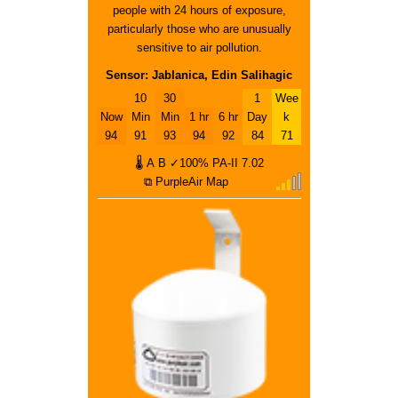
people with 24 hours of exposure,
particularly those who are unusually
sensitive to air pollution.
Sensor: Jablanica, Edin Salihagic
10
30
1
Wee
Now
Min
Min
1 hr
6 hr
Day
k
94
91
93
94
92
84
71
🌡
A
B
✓100%
PA-II
7.02
⧉ PurpleAir Map