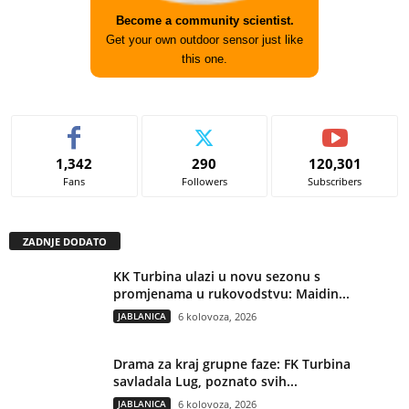
Become a community scientist.
Get your own outdoor sensor just like
this one.
1,342
290
120,301
Fans
Followers
Subscribers
ZADNJE DODATO
KK Turbina ulazi u novu sezonu s
promjenama u rukovodstvu: Maidin...
JABLANICA
6 kolovoza, 2026
Drama za kraj grupne faze: FK Turbina
savladala Lug, poznato svih...
JABLANICA
6 kolovoza, 2026