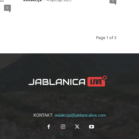
0
0
Page 1 of 3
KONTAKT:
redakcija@jablanicalive.com