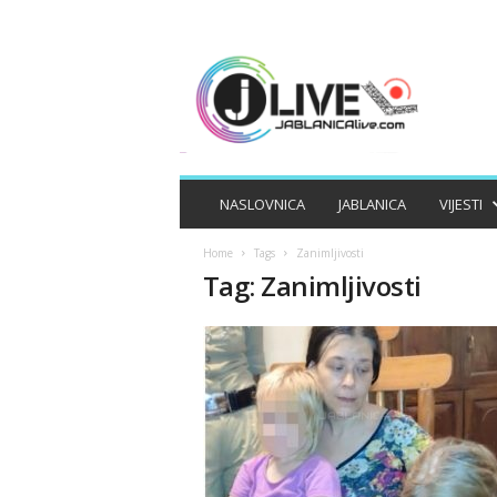
J
A
B
L
A
N
I
NASLOVNICA
JABLANICA
VIJESTI
C
A
Home
Tags
Zanimljivosti
L
Tag: Zanimljivosti
I
V
E