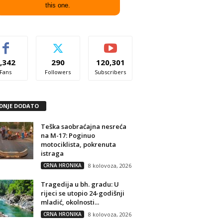
this one.
,342
290
120,301
Fans
Followers
Subscribers
DNJE DODATO
Teška saobraćajna nesreća
na M-17: Poginuo
motociklista, pokrenuta
istraga
CRNA HRONIKA
8 kolovoza, 2026
Tragedija u bh. gradu: U
rijeci se utopio 24-godišnji
mladić, okolnosti...
CRNA HRONIKA
8 kolovoza, 2026