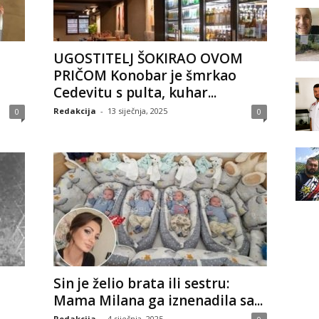
UGOSTITELJ ŠOKIRAO OVOM
PRIČOM Konobar je šmrkao
Cedevitu s pulta, kuhar...
Redakcija
-
13 siječnja, 2025
0
0
Sin je želio brata ili sestru:
Mama Milana ga iznenadila sa...
..
Redakcija
-
4 siječnja, 2025